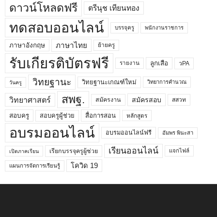
ดาวน์โหลดฟรี
ตรีนุช เทียนทอง
ทดสอบออนไลน์
บรรจุครู
พนักงานราชการ
ภาษาไทย
ภาษาอังกฤษ
ย้ายครู
รับเกียรติบัตรฟรี
ลูกเสือ
วPA
รายงาน
วิทยฐานะ
วิทยฐานะเกณฑ์ใหม่
วิทยาการคำนวณ
วันครู
สพฐ.
วิทยาศาสตร์
สมัครสอบ
สมัครงาน
สสวท
สอบครูผู้ช่วย
สอบครู
สื่อการสอน
หลักสูตร
อบรมออนไลน์
อบรมออนไลน์ฟรี
อัมพร พินะสา
เรียนออนไลน์
เรียกบรรจุครูผู้ช่วย
แจกไฟล์
เปิดภาคเรียน
โควิด 19
แผนการจัดการเรียนรู้