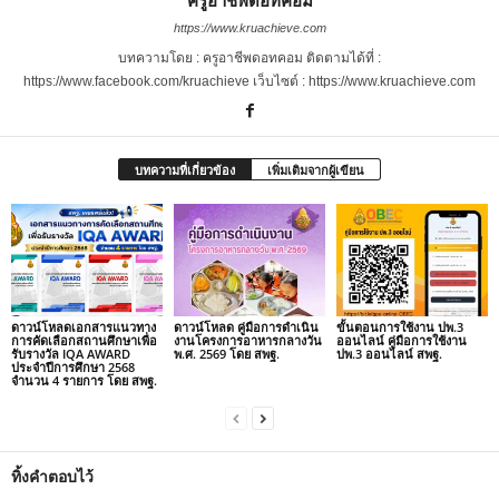
https://www.kruachieve.com
บทความโดย : ครูอาชีพดอทคอม ติดตามได้ที่ :
https://www.facebook.com/kruachieve เว็บไซต์ : https://www.kruachieve.com
บทความที่เกี่ยวข้อง
เพิ่มเติมจากผู้เขียน
ดาวน์โหลดเอกสารแนวทาง
ดาวน์โหลด คู่มือการดำเนิน
ขั้นตอนการใช้งาน ปพ.3
การคัดเลือกสถานศึกษาเพื่อ
งานโครงการอาหารกลางวัน
ออนไลน์ คู่มือการใช้งาน
รับรางวัล IQA AWARD
พ.ศ. 2569 โดย สพฐ.
ปพ.3 ออนไลน์ สพฐ.
ประจำปีการศึกษา 2568
จำนวน 4 รายการ โดย สพฐ.
ทิ้งคำตอบไว้