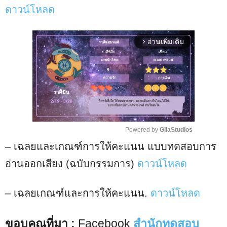
ดาวน์โหลด
อ่านเพิ่มเติม
arrow_forward_ios
Powered by 
GliaStudios
– เฉลยและเกณฑ์การให้คะแนน แบบทดสอบการ
M
u
อ่านออกเสียง (ฉบับกรรมการ)
ดาวน์โหลด
t
e
– เฉลยเกณฑ์และการให้คะแนน.
ดาวน์โหลด
ขอบคุณที่มา :
Facebook
สำนักทดสอบ