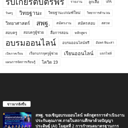
รับเกียรติบัตรฟรี
ลูกเสือ
วPA
รายงาน
วิทยฐานะ
วิทยฐานะเกณฑ์ใหม่
วิทยาการคำนวณ
วันครู
สพฐ.
วิทยาศาสตร์
สมัครสอบ
สมัครงาน
สสวท
สอบครูผู้ช่วย
สอบครู
สื่อการสอน
หลักสูตร
อบรมออนไลน์
อบรมออนไลน์ฟรี
อัมพร พินะสา
เรียนออนไลน์
เรียกบรรจุครูผู้ช่วย
แจกไฟล์
เปิดภาคเรียน
โควิด 19
แผนการจัดการเรียนรู้
ข่าวมากยิ่งขึ้น
สพฐ. ขอเชิญอบรมออนไลน์ หลักสูตรการดำเนินงาน
ประกันคุณภาพ ภายในสถานศึกษาด้วยปัญญา
ประดิษฐ์ (AI) โมดูลที่ 2 การกำหนดมาตรฐานการ