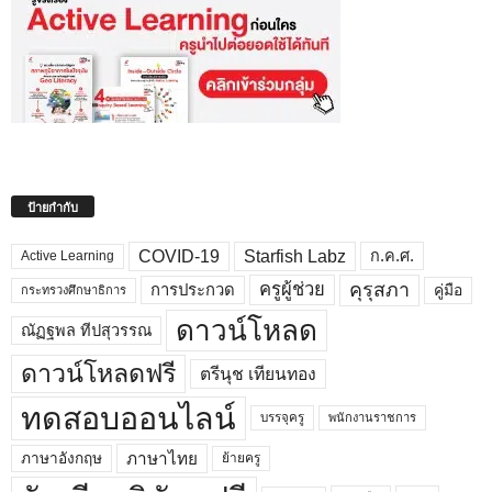
ป้ายกำกับ
COVID-19
Starfish Labz
ก.ค.ศ.
Active Learning
คุรุสภา
ครูผู้ช่วย
คู่มือ
การประกวด
กระทรวงศึกษาธิการ
ดาวน์โหลด
ณัฏฐพล ทีปสุวรรณ
ดาวน์โหลดฟรี
ตรีนุช เทียนทอง
ทดสอบออนไลน์
บรรจุครู
พนักงานราชการ
ภาษาไทย
ภาษาอังกฤษ
ย้ายครู