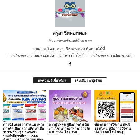
ครูอาชีพดอทคอม
https://www.kruachieve.com
บทความโดย : ครูอาชีพดอทคอม ติดตามได้ที่ :
https://www.facebook.com/kruachieve เว็บไซต์ : https://www.kruachieve.com
บทความที่เกี่ยวข้อง
เพิ่มเติมจากผู้เขียน
ดาวน์โหลดเอกสารแนวทาง
ดาวน์โหลด คู่มือการดำเนิน
ขั้นตอนการใช้งาน ปพ.3
การคัดเลือกสถานศึกษาเพื่อ
งานโครงการอาหารกลางวัน
ออนไลน์ คู่มือการใช้งาน
รับรางวัล IQA AWARD
พ.ศ. 2569 โดย สพฐ.
ปพ.3 ออนไลน์ สพฐ.
ประจำปีการศึกษา 2568
จำนวน 4 รายการ โดย สพฐ.