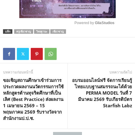
Powered by 
GliaStudios
แท็ก
ครูเชี่ยวชาญ
วิทยฐานะ
เชี่ยวชาญ
M
u
t
e
บทความก่อนหน้านี้
บทความถัดไป
ขอเชิญสถานศึกษาเข้าร่วมการ
อบรมออนไลน์ฟรี จัดการเรียนรู้
ประกวดผลงานนวัตกรรมการใช้
ไทยแบบฐานสมรรถนะได้ด้วย
หลักสูตรต้านทุจริตศึกษาที่เป็น
PERMA MODEL วันที่ 7
เลิศ (Best Practice) ส่งผลงาน
มีนาคม 2569 รับเกียรติบัตร
1 เมษายน 2569 – 15
Starfish Labz
พฤษภาคม 2569 รับรางวัลจาก
สำนักงานป.ป.ช.