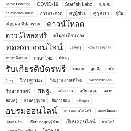
COVID-19
Starfish Labz
ก.ค.ศ.
Active Learning
คุรุสภา
ครูผู้ช่วย
คู่มือ
การประกวด
กระทรวงศึกษาธิการ
ดาวน์โหลด
ณัฏฐพล ทีปสุวรรณ
ดาวน์โหลดฟรี
ตรีนุช เทียนทอง
ทดสอบออนไลน์
บรรจุครู
พนักงานราชการ
ภาษาไทย
ภาษาอังกฤษ
ย้ายครู
รับเกียรติบัตรฟรี
ลูกเสือ
วPA
รายงาน
วิทยฐานะ
วิทยฐานะเกณฑ์ใหม่
วิทยาการคำนวณ
วันครู
สพฐ.
วิทยาศาสตร์
สมัครสอบ
สมัครงาน
สสวท
สอบครูผู้ช่วย
สอบครู
สื่อการสอน
หลักสูตร
อบรมออนไลน์
อบรมออนไลน์ฟรี
อัมพร พินะสา
เรียนออนไลน์
เรียกบรรจุครูผู้ช่วย
แจกไฟล์
เปิดภาคเรียน
โควิด 19
แผนการจัดการเรียนรู้