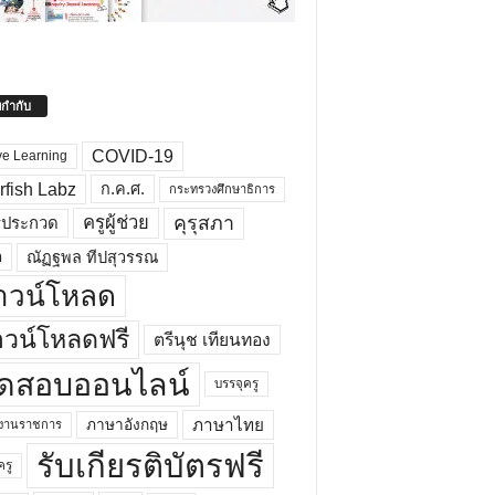
ยกำกับ
COVID-19
ve Learning
rfish Labz
ก.ค.ศ.
กระทรวงศึกษาธิการ
คุรุสภา
ครูผู้ช่วย
รประกวด
อ
ณัฏฐพล ทีปสุวรรณ
าวน์โหลด
วน์โหลดฟรี
ตรีนุช เทียนทอง
ดสอบออนไลน์
บรรจุครู
ภาษาไทย
ภาษาอังกฤษ
กงานราชการ
รับเกียรติบัตรฟรี
ครู