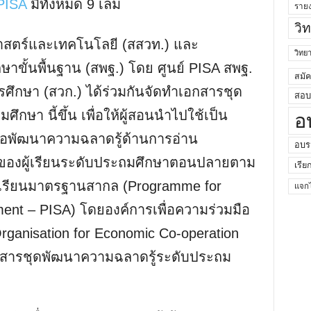
 PISA
มีทั้งหมด 9 เล่ม
ราย
วิ
าสตร์และเทคโนโลยี (สสวท.) และ
วิท
ั้นพื้นฐาน (สพฐ.) โดย ศูนย์ PISA สพฐ.
สมั
ึกษา (สวก.) ได้ร่วมกันจัดทำเอกสารชุด
สอบค
กษา นี้ขึ้น เพื่อให้ผู้สอนนำไปใช้เป็น
อ
ื่อพัฒนาความฉลาดรู้ด้านการอ่าน
อบร
ของผู้เรียนระดับประถมศึกษาตอนปลายตาม
เรีย
รียนมาตรฐานสากล (Programme for
แจกไ
ment – PISA) โดยองค์การเพื่อความร่วมมือ
anisation for Economic Co-operation
สารชุดพัฒนาความฉลาดรู้ระดับประถม