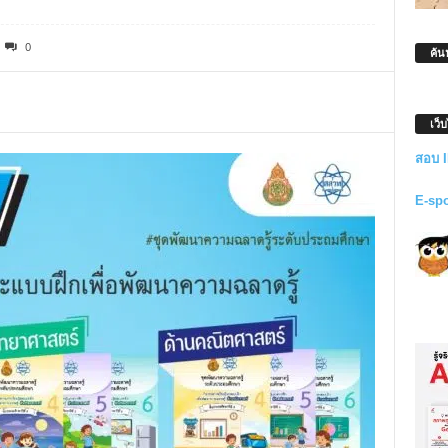
0
ค้น
เว็
สอบ 
E-sp