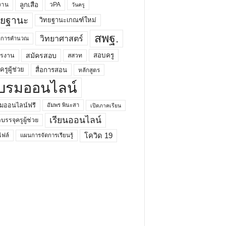
ลูกเสือ
วPA
งาน
วันครู
ทยฐานะ
วิทยฐานะเกณฑ์ใหม่
สพฐ.
วิทยาศาสตร์
ยาการคำนวณ
สมัครสอบ
สอบครู
ครงาน
สสวท
รูผู้ช่วย
สื่อการสอน
หลักสูตร
บรมออนไลน์
มออนไลน์ฟรี
อัมพร พินะสา
เปิดภาคเรียน
เรียนออนไลน์
กบรรจุครูผู้ช่วย
โควิด 19
ฟล์
แผนการจัดการเรียนรู้