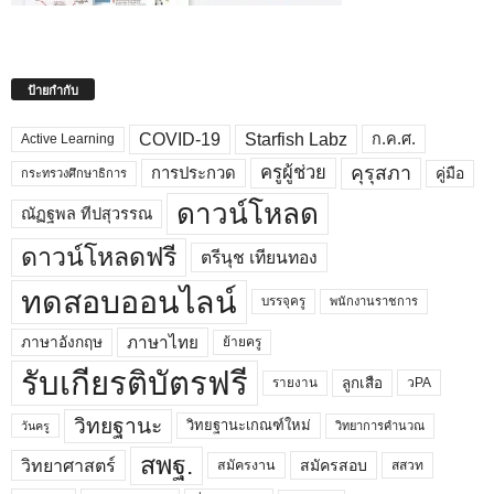
ป้ายกำกับ
COVID-19
Starfish Labz
ก.ค.ศ.
Active Learning
คุรุสภา
ครูผู้ช่วย
คู่มือ
การประกวด
กระทรวงศึกษาธิการ
ดาวน์โหลด
ณัฏฐพล ทีปสุวรรณ
ดาวน์โหลดฟรี
ตรีนุช เทียนทอง
ทดสอบออนไลน์
บรรจุครู
พนักงานราชการ
ภาษาไทย
ภาษาอังกฤษ
ย้ายครู
รับเกียรติบัตรฟรี
ลูกเสือ
วPA
รายงาน
วิทยฐานะ
วิทยฐานะเกณฑ์ใหม่
วิทยาการคำนวณ
วันครู
สพฐ.
วิทยาศาสตร์
สมัครสอบ
สมัครงาน
สสวท