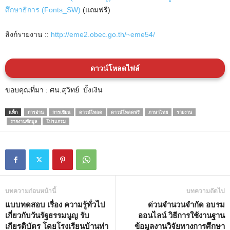
ศึกษาธิการ (Fonts_SW)
(แถมฟรี)
ลิงก์รายงาน ::
http://eme2.obec.go.th/~eme54/
ดาวน์โหลดไฟล์
ขอบคุณที่มา : ศน.สุวิทย์ บั้งเงิน
แท็ก
การอ่าน
การเขียน
ดาวน์โหลด
ดาวน์โหลดฟรี
ภาษาไทย
รายงาน
รายงานข้อมูล
โปรแกรม
บทความก่อนหน้านี้
บทความถัดไป
แบบทดสอบ เรื่อง ความรู้ทั่วไป
ด่วนจำนวนจำกัด อบรม
เกี่ยวกับวันรัฐธรรมนูญ รับ
ออนไลน์ วิธีการใช้งานฐาน
เกียรติบัตร โดยโรงเรียนบ้านท่า
ข้อมูลงานวิจัยทางการศึกษา