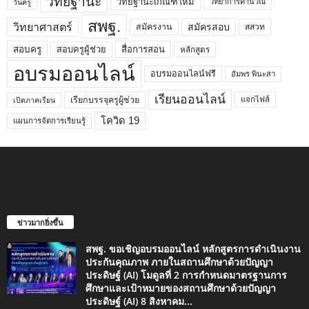
วิทยฐานะ
วิทยฐานะเกณฑ์ใหม่
วิทยาการคำนวณ
วันครู
สพฐ.
วิทยาศาสตร์
สมัครสอบ
สมัครงาน
สสวท
สอบครูผู้ช่วย
สอบครู
สื่อการสอน
หลักสูตร
อบรมออนไลน์
อบรมออนไลน์ฟรี
อัมพร พินะสา
เรียนออนไลน์
เรียกบรรจุครูผู้ช่วย
แจกไฟล์
เปิดภาคเรียน
โควิด 19
แผนการจัดการเรียนรู้
ข่าวมากยิ่งขึ้น
สพฐ. ขอเชิญอบรมออนไลน์ หลักสูตรการดำเนินงาน
ประกันคุณภาพ ภายในสถานศึกษาด้วยปัญญา
ประดิษฐ์ (AI) โมดูลที่ 2 การกำหนดมาตรฐานการ
ศึกษาและเป้าหมายของสถานศึกษาด้วยปัญญา
ประดิษฐ์ (AI) 8 สิงหาคม...