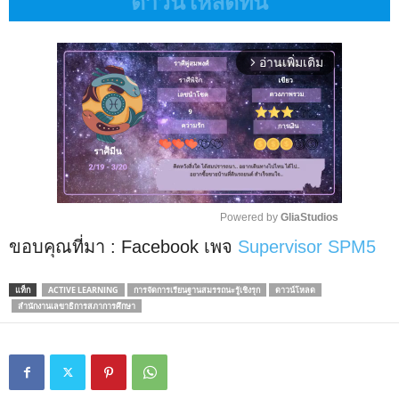
ดาวน์โหลดที่นี่
อ่านเพิ่มเติม
arrow_forward_ios
Powered by 
GliaStudios
ขอบคุณที่มา : Facebook เพจ
Supervisor SPM5
M
u
t
แท็ก
ACTIVE LEARNING
การจัดการเรียนฐานสมรรถนะรู้เชิงรุก
ดาวน์โหลด
e
สำนักงานเลขาธิการสภาการศึกษา