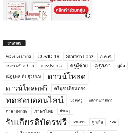
ป้ายกำกับ
COVID-19
Starfish Labz
ก.ค.ศ.
Active Learning
คุรุสภา
ครูผู้ช่วย
คู่มือ
การประกวด
กระทรวงศึกษาธิการ
ดาวน์โหลด
ณัฏฐพล ทีปสุวรรณ
ดาวน์โหลดฟรี
ตรีนุช เทียนทอง
ทดสอบออนไลน์
บรรจุครู
พนักงานราชการ
ภาษาไทย
ภาษาอังกฤษ
ย้ายครู
รับเกียรติบัตรฟรี
ลูกเสือ
วPA
รายงาน