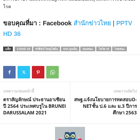
โรค
ขอบคุณที่มา : Facebook
สำนักข่าวไทย
|
PPTV
HD 36
แท็ก
COVID-19
ทวีศิลป์ วิษณุโยธิน
พรก.ฉุกเฉิน
หมอชนะ
โควิด 19
ไทยชนะ
บทความก่อนหน้านี้
บทความถัดไป
ตราสัญลักษณ์ ประธานอาเซียน
สพฐ.แจ้งนโยบายการทดสอบO-
ปี 2564 ประเทศบรูไน BRUNEI
NETชั้น ป.6 และ ม.3 ปีการ
DARUSSALAM 2021
ศึกษา 2563