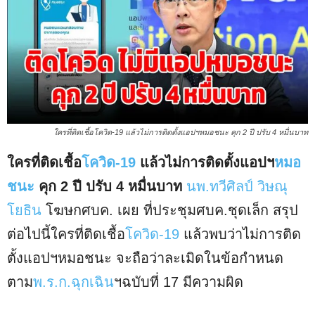
ใครที่ติดเชื้อโควิด-19 แล้วไม่การติดตั้งแอปฯหมอชนะ คุก 2 ปี ปรับ 4 หมื่นบาท
ใครที่ติดเชื้อ
โควิด-19
แล้วไม่การติดตั้งแอปฯ
หมอ
ชนะ
คุก 2 ปี ปรับ 4 หมื่นบาท
นพ.ทวีศิลป์ วิษณุ
โยธิน
โฆษกศบค. เผย ที่ประชุมศบค.ชุดเล็ก สรุป
ต่อไปนี้ใครที่ติดเชื้อ
โควิด-19
แล้วพบว่าไม่การติด
ตั้งแอปฯหมอชนะ จะถือว่าละเมิดในข้อกำหนด
ตาม
พ.ร.ก.ฉุกเฉิน
ฯฉบับที่ 17 มีความผิด