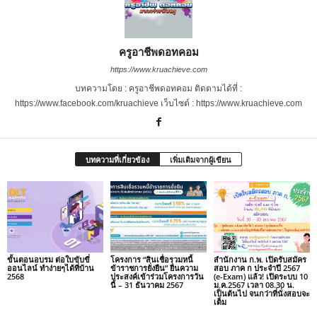
ครูอาชีพดอทคอม
https://www.kruachieve.com
บทความโดย : ครูอาชีพดอทคอม ติดตามได้ที่ :
https://www.facebook.com/kruachieve เว็บไซต์ : https://www.kruachieve.com
บทความที่เกี่ยวข้อง
เพิ่มเติมจากผู้เขียน
ขั้นตอนอบรม ต่อใบขับขี่
โครงการ “สินเชื่อรวมหนี้
สำนักงาน ก.พ. เปิดรับสมัคร
ออนไลน์ ทำง่ายๆได้ที่บ้าน
ข้าราชการยั่งยืน” ยื่นความ
สอบ ภาค ก ประจำปี 2567
2568
ประสงค์เข้าร่วมโครงการวัน
(e-Exam) แล้ว! เปิดระบบ 10
นี้ – 31 ธันวาคม 2567
ม.ค.2567 เวลา 08.30 น.
เป็นต้นไป จนกว่าที่นั่งสอบจะ
เต็ม