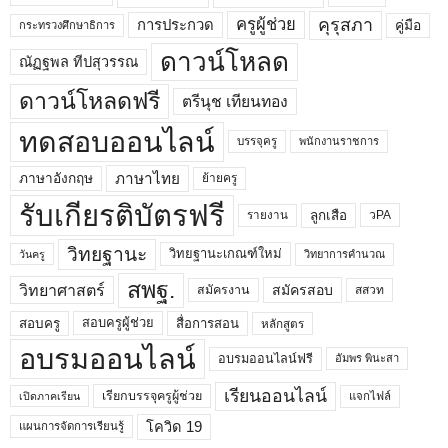
คุรุสภา
ครูผู้ช่วย
คู่มือ
การประกวด
กระทรวงศึกษาธิการ
ดาวน์โหลด
ณัฏฐพล ทีปสุวรรณ
ดาวน์โหลดฟรี
ตรีนุช เทียนทอง
ทดสอบออนไลน์
บรรจุครู
พนักงานราชการ
ภาษาไทย
ภาษาอังกฤษ
ย้ายครู
รับเกียรติบัตรฟรี
ลูกเสือ
วPA
รายงาน
วิทยฐานะ
วิทยฐานะเกณฑ์ใหม่
วิทยาการคำนวณ
วันครู
สพฐ.
วิทยาศาสตร์
สมัครสอบ
สมัครงาน
สสวท
สอบครูผู้ช่วย
สอบครู
สื่อการสอน
หลักสูตร
อบรมออนไลน์
อบรมออนไลน์ฟรี
อัมพร พินะสา
เรียนออนไลน์
เรียกบรรจุครูผู้ช่วย
แจกไฟล์
เปิดภาคเรียน
โควิด 19
แผนการจัดการเรียนรู้