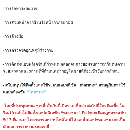
t
-การรักษาระยะห่าง
e
-การสวมหน้ากากผ้าหรือหน้ากากอนามัย
-การล้างมือ
-การตรวจวัดอุณหภูมิร่างกาย
-การติดตั้งแอปพลิเคชันที่กำหนด ตลอดจนการยอมรับการกักกันตนตาม
ระยะเวลาและสถานที่ที่กำหนดหากอยู่ในข่ายที่ต้องเข้ารับการกักกัน
-สนับสนุนให้ติดตั้งและใช้ระบบแอปพลิชัน “หมอชนะ” ควบคู่กับหารใช้
แอปพลิเคชัน
“ไทยชนะ”
โดยที่ประชุมศบค.ชุดเล็กในวันนี้ มีความเห็นว่า ต่อไปนี้ใครติดเชื้อ โค
วิด-19 แล้วไม่ติดตั้งแอปพลิเคชัน “หมอชนะ” ถือว่าละเมิดกฎหมายฉบับ
ที่ 17 ที่ผ่านมาไม่สามารถทราบไทม์ไลน์ได้ ฉะนั้นแอปฯหมอชนะจะเป็น
คำตอบการระบาดระลอกนี้