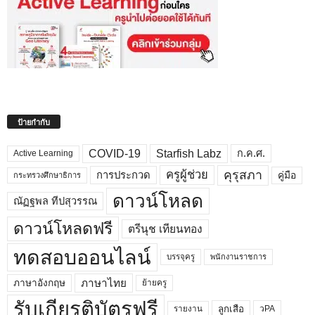
ป้ายกำกับ
COVID-19
Starfish Labz
ก.ค.ศ.
Active Learning
คุรุสภา
ครูผู้ช่วย
คู่มือ
การประกวด
กระทรวงศึกษาธิการ
ดาวน์โหลด
ณัฏฐพล ทีปสุวรรณ
ดาวน์โหลดฟรี
ตรีนุช เทียนทอง
ทดสอบออนไลน์
บรรจุครู
พนักงานราชการ
ภาษาไทย
ภาษาอังกฤษ
ย้ายครู
รับเกียรติบัตรฟรี
ลูกเสือ
วPA
รายงาน