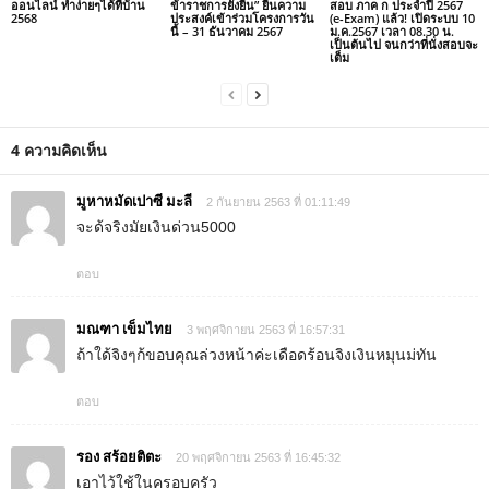
ออนไลน์ ทำง่ายๆได้ที่บ้าน
ข้าราชการยั่งยืน” ยื่นความ
สอบ ภาค ก ประจำปี 2567
2568
ประสงค์เข้าร่วมโครงการวัน
(e-Exam) แล้ว! เปิดระบบ 10
นี้ – 31 ธันวาคม 2567
ม.ค.2567 เวลา 08.30 น.
เป็นต้นไป จนกว่าที่นั่งสอบจะ
เต็ม
4 ความคิดเห็น
มูหาหมัดเปาซี มะลี
2 กันยายน 2563 ที่ 01:11:49
จะด้จริงมัยเงินด่วน5000
ตอบ
มณฑา เข็มไทย
3 พฤศจิกายน 2563 ที่ 16:57:31
ถ้าใด้จิงๆก้ขอบคุณล่วงหน้าค่ะเดือดร้อนจิงเงินหมุนม่ทัน
ตอบ
รอง สร้อยติตะ
20 พฤศจิกายน 2563 ที่ 16:45:32
เอาไว้ใช้ในครอบครัว