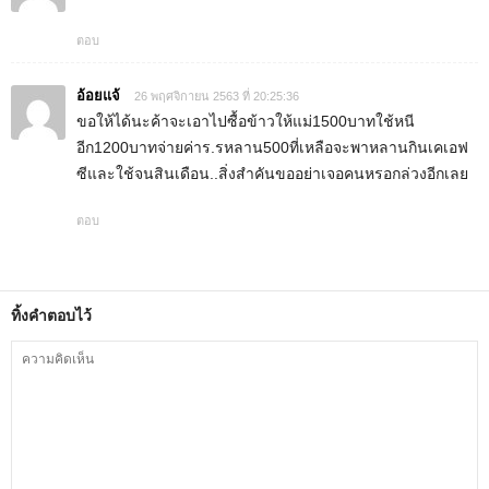
ตอบ
อ้อยแจ้
26 พฤศจิกายน 2563 ที่ 20:25:36
ขอให้ได้นะค้าจะเอาไปซื้อข้าวให้แม่1500บาทใช้หนี
อีก1200บาทจ่ายค่าร.รหลาน500ที่เหลือจะพาหลานกินเคเอฟ
ซีและใช้จนสินเดือน..สิ่งสำคันขออย่าเจอคนหรอกล่วงอีกเลย
ตอบ
ทิ้งคำตอบไว้