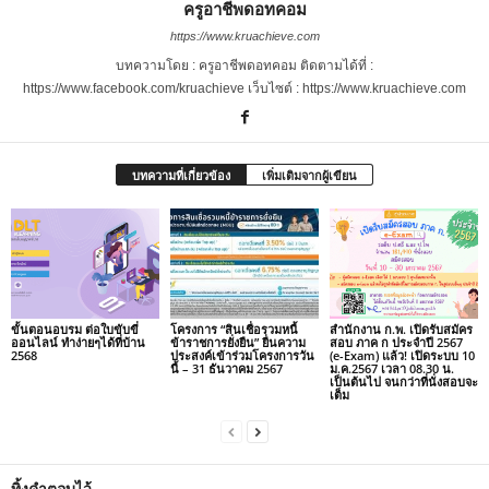
ครูอาชีพดอทคอม
https://www.kruachieve.com
บทความโดย : ครูอาชีพดอทคอม ติดตามได้ที่ :
https://www.facebook.com/kruachieve เว็บไซต์ : https://www.kruachieve.com
บทความที่เกี่ยวข้อง
เพิ่มเติมจากผู้เขียน
ขั้นตอนอบรม ต่อใบขับขี่
โครงการ “สินเชื่อรวมหนี้
สำนักงาน ก.พ. เปิดรับสมัคร
ออนไลน์ ทำง่ายๆได้ที่บ้าน
ข้าราชการยั่งยืน” ยื่นความ
สอบ ภาค ก ประจำปี 2567
2568
ประสงค์เข้าร่วมโครงการวัน
(e-Exam) แล้ว! เปิดระบบ 10
นี้ – 31 ธันวาคม 2567
ม.ค.2567 เวลา 08.30 น.
เป็นต้นไป จนกว่าที่นั่งสอบจะ
เต็ม
ทิ้งคำตอบไว้