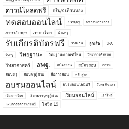
ดาวน์โหลดฟรี
ตรีนุช เทียนทอง
ทดสอบออนไลน์
บรรจุครู
พนักงานราชการ
ภาษาไทย
ภาษาอังกฤษ
ย้ายครู
รับเกียรติบัตรฟรี
ลูกเสือ
วPA
รายงาน
วิทยฐานะ
วิทยฐานะเกณฑ์ใหม่
วิทยาการคำนวณ
วันครู
สพฐ.
วิทยาศาสตร์
สมัครสอบ
สมัครงาน
สสวท
สอบครูผู้ช่วย
สอบครู
สื่อการสอน
หลักสูตร
อบรมออนไลน์
อบรมออนไลน์ฟรี
อัมพร พินะสา
เรียนออนไลน์
เรียกบรรจุครูผู้ช่วย
แจกไฟล์
เปิดภาคเรียน
โควิด 19
แผนการจัดการเรียนรู้