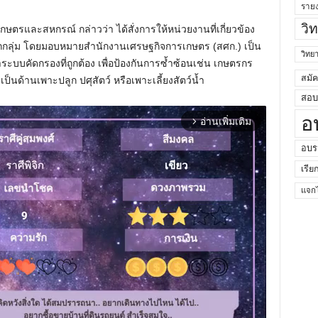
ราย
วิ
.เกษตรและสหกรณ์ กล่าวว่า ได้สั่งการให้หน่วยงานที่เกี่ยวข้อง
ุกกลุ่ม โดยมอบหมายสำนักงานเศรษฐกิจการเกษตร (สศก.) เป็น
วิท
บบคัดกรองที่ถูกต้อง เพื่อป้องกันการซ้ำซ้อนเช่น เกษตรกร
สมั
็นด้านเพาะปลูก ปศุสัตว์ หรือเพาะเลี้ยงสัตว์น้ำ
สอบค
อ
อ่านเพิ่มเติม
arrow_forward_ios
อบร
เรีย
แจกไ