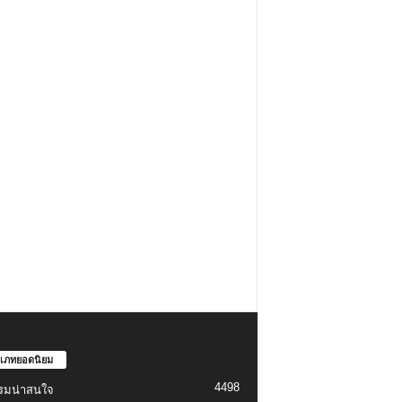
เภทยอดนิยม
4498
รมน่าสนใจ