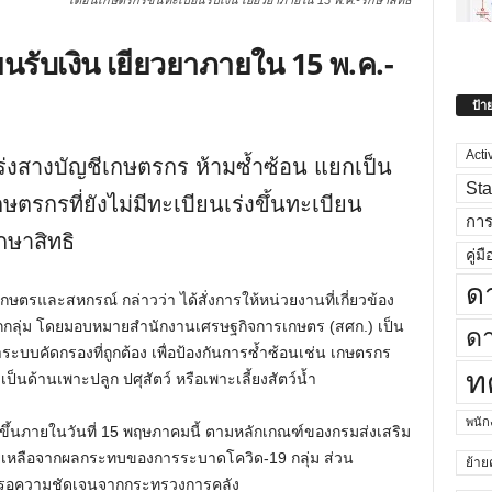
เตือนเกษตรกรขึ้นทะเบียนรับเงิน เยียวยาภายใน 15 พ.ค.-รักษาสิทธิ
นรับเงิน เยียวยาภายใน 15 พ.ค.-
ป้า
Acti
ร่งสางบัญชีเกษตรกร ห้ามซ้ำซ้อน แยกเป็น
Sta
ษตรกรที่ยังไม่มีทะเบียนเร่งขึ้นทะเบียน
กา
กษาสิทธิ
คู่มื
ด
.เกษตรและสหกรณ์ กล่าวว่า ได้สั่งการให้หน่วยงานที่เกี่ยวข้อง
ุกกลุ่ม โดยมอบหมายสำนักงานเศรษฐกิจการเกษตร (สศก.) เป็น
ดา
บบคัดกรองที่ถูกต้อง เพื่อป้องกันการซ้ำซ้อนเช่น เกษตรกร
ท
็นด้านเพาะปลูก ปศุสัตว์ หรือเพาะเลี้ยงสัตว์น้ำ
พนั
้มาขึ้นภายในวันที่ 15 พฤษภาคมนี้ ตามหลักเกณฑ์ของกรมส่งเสริม
ช่วยเหลือจากผลกระทบของการระบาดโควิด-19 กลุ่ม ส่วน
ย้าย
องรอความชัดเจนจากกระทรวงการคลัง