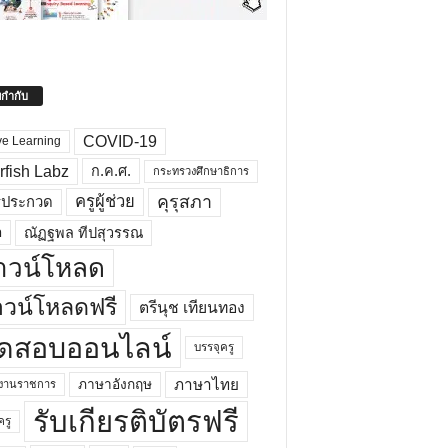
ยกำกับ
COVID-19
ve Learning
rfish Labz
ก.ค.ศ.
กระทรวงศึกษาธิการ
คุรุสภา
ครูผู้ช่วย
รประกวด
อ
ณัฏฐพล ทีปสุวรรณ
าวน์โหลด
วน์โหลดฟรี
ตรีนุช เทียนทอง
ดสอบออนไลน์
บรรจุครู
ภาษาไทย
ภาษาอังกฤษ
กงานราชการ
รับเกียรติบัตรฟรี
ครู