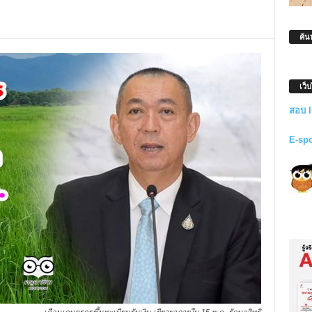
ค้น
เว็
สอบ 
E-sp