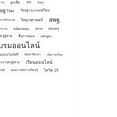
ลูกเสือ
วPA
งาน
วันครู
ทยฐานะ
วิทยฐานะเกณฑ์ใหม่
สพฐ.
วิทยาศาสตร์
ยาการคำนวณ
สมัครสอบ
สอบครู
ครงาน
สสวท
รูผู้ช่วย
สื่อการสอน
หลักสูตร
บรมออนไลน์
มออนไลน์ฟรี
อัมพร พินะสา
เปิดภาคเรียน
เรียนออนไลน์
กบรรจุครูผู้ช่วย
โควิด 19
ฟล์
แผนการจัดการเรียนรู้