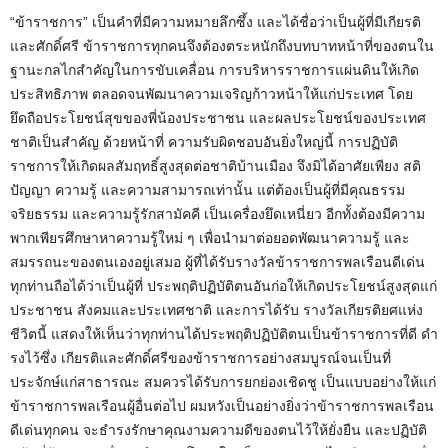
“ข้าราชการ” เป็นคําที่มีความหมายลึกซึ้ง และได้ชื่อว่าเป็นผู้ที่มีเกียรติ
และศักดิ์ศรี ข้าราชการทุกคนจึงต้องตระหนักถึงบทบาทหน้าที่ของตนใน
ฐานะกลไกสําคัญในการขับเคลื่อน การบริหารราชการแผ่นดินให้เกิด
ประสิทธิภาพ ตลอดจนพัฒนาความเจริญก้าวหน้าให้แก่ประเทศ โดย
ยึดถือประโยชน์สุขของพี่น้องประชาชน และผลประโยชน์ของประเทศ
ชาติเป็นสําคัญ ด้วยหน้าที่ ความรับผิดชอบอันยิ่งใหญ่นี้ การปฏิบัติ
ราชการให้เกิดผลสัมฤทธิ์สูงสุดต่อชาติบ้านเมือง จึงมิได้อาศัยเพียง สติ
ปัญญา ความรู้ และความสามารถเท่านั้น แต่ต้องเป็นผู้ที่มีคุณธรรม
จริยธรรม และความรู้รักสามัคคี เป็นเครื่องยึดเหนี่ยว อีกทั้งต้องมีความ
พากเพียรศึกษาหาความรู้ใหม่ ๆ เพื่อนํามาต่อยอดพัฒนาความรู้ และ
สมรรถนะของตนเองอยู่เสมอ ผู้ที่ได้รับรางวัลข้าราชการพลเรือนดีเด่น
ทุกท่านถือได้ว่าเป็นผู้ที่ ประพฤติปฏิบัติตนอันก่อให้เกิดประโยชน์สูงสุดแก่
ประชาชน สังคมและประเทศชาติ และการได้รับ รางวัลเกียรติยศแห่ง
ชีวิตนี้ แสดงให้เห็นว่าทุกท่านได้ประพฤติปฏิบัติตนเป็นข้าราชการที่ดี ดํา
รงไว้ซึ่ง เกียรติและศักดิ์ศรีของข้าราชการอย่างสมบูรณ์จนเป็นที่
ประจักษ์แก่สาธารณะ สมควรได้รับการยกย่องเชิดชู เป็นแบบอย่างให้แก่
ข้าราชการพลเรือนผู้อื่นต่อไป ผมหวังเป็นอย่างยิ่งว่าข้าราชการพลเรือน
ดีเด่นทุกคน จะธํารงรักษาคุณงามความดีของตนไว้ให้ยั่งยืน และปฏิบัติ