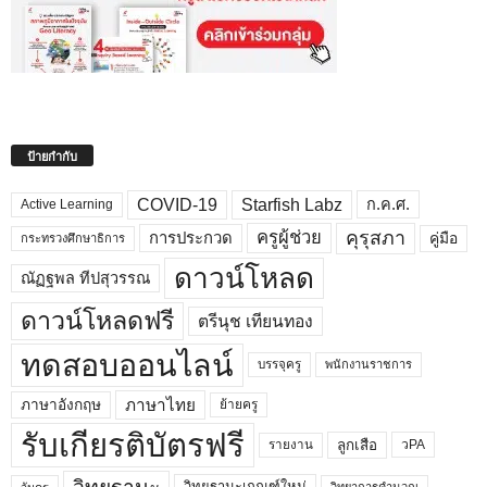
ป้ายกำกับ
COVID-19
Starfish Labz
ก.ค.ศ.
Active Learning
คุรุสภา
ครูผู้ช่วย
คู่มือ
การประกวด
กระทรวงศึกษาธิการ
ดาวน์โหลด
ณัฏฐพล ทีปสุวรรณ
ดาวน์โหลดฟรี
ตรีนุช เทียนทอง
ทดสอบออนไลน์
บรรจุครู
พนักงานราชการ
ภาษาไทย
ภาษาอังกฤษ
ย้ายครู
รับเกียรติบัตรฟรี
ลูกเสือ
วPA
รายงาน
วิทยฐานะเกณฑ์ใหม่
วิทยาการคำนวณ