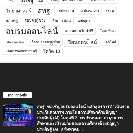
วิทยฐานะ
วันครู
สพฐ.
วิทยาศาสตร์
สมัครสอบ
สมัครงาน
สสวท
สอบครูผู้ช่วย
สอบครู
สื่อการสอน
หลักสูตร
อบรมออนไลน์
อบรมออนไลน์ฟรี
อัมพร พินะสา
เรียนออนไลน์
เรียกบรรจุครูผู้ช่วย
แจกไฟล์
เปิดภาคเรียน
โควิด 19
แผนการจัดการเรียนรู้
ข่าวมากยิ่งขึ้น
สพฐ. ขอเชิญอบรมออนไลน์ หลักสูตรการดำเนินงาน
ประกันคุณภาพ ภายในสถานศึกษาด้วยปัญญา
ประดิษฐ์ (AI) โมดูลที่ 2 การกำหนดมาตรฐานการ
ศึกษาและเป้าหมายของสถานศึกษาด้วยปัญญา
ประดิษฐ์ (AI) 8 สิงหาคม...