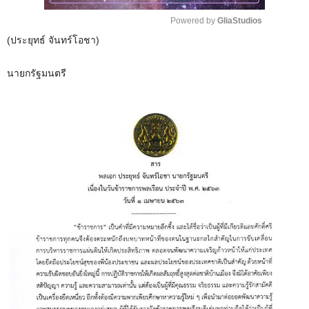
Powered by 
GliaStudios
(ประยุทธ์ จันทร์โอชา)
M
u
นายกรัฐมนตรี
t
e