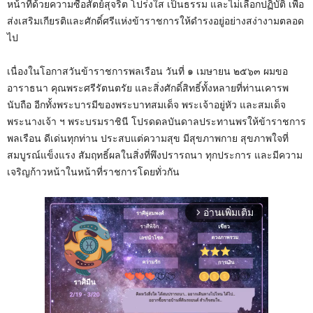
หน้าที่ด้วยความซื่อสัตย์สุจริต โปร่งใส เป็นธรรม และไม่เลือกปฏิบัติ เพื่อ
ส่งเสริมเกียรติและศักดิ์ศรีแห่งข้าราชการให้ดํารงอยู่อย่างสง่างามตลอด
ไป
เนื่องในโอกาสวันข้าราชการพลเรือน วันที่ ๑ เมษายน ๒๕๖๓ ผมขอ
อาราธนา คุณพระศรีรัตนตรัย และสิ่งศักดิ์สิทธิ์ทั้งหลายที่ท่านเคารพ
นับถือ อีกทั้งพระบารมีของพระบาทสมเด็จ พระเจ้าอยู่หัว และสมเด็จ
พระนางเจ้า ฯ พระบรมราชินี โปรดดลบันดาลประทานพรให้ข้าราชการ
พลเรือน ดีเด่นทุกท่าน ประสบแต่ความสุข มีสุขภาพกาย สุขภาพใจที่
สมบูรณ์แข็งแรง สัมฤทธิ์ผลในสิ่งที่พึงปรารถนา ทุกประการ และมีความ
เจริญก้าวหน้าในหน้าที่ราชการโดยทั่วกัน
อ่านเพิ่มเติม
arrow_forward_ios