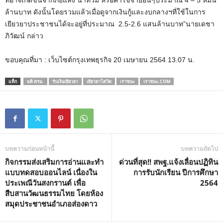
ล้านบาท ดังนั้นโดยรวมแล้วเมื่อดูจากเงินกู้และงบกลางฯที่ใช้ในการ
เยียวยาประชาชนได้จะอยู่ที่ประมาณ 2.5-2.6 แสนล้านบาท”นายเดชา
ภิวัฒน์ กล่าว
ขอบคุณที่มา : เว็บไซต์กรุงเทพธุรกิจ 20 เมษายน 2564 13.07 น.
แท็ก
มติ ครม.
รับเงินเยียวยา
เยียวยาโควิด
เราชนะ
เราชนะ.COM
บทความก่อนหน้านี้
บทความถัดไป
กิจกรรมส่งเสริมการอ่านและทำ
ด่วนที่สุด!! สพฐ.แจ้งเลื่อนปฏิทิน
แบบทดสอบออนไลน์ เนื่องใน
การรับนักเรียน ปีการศึกษา
ประเพณีวันสงกรานต์ เพื่อ
2564
สืบสานวัฒนธรรมไทย โดยห้อง
สมุดประชาชนอำเภอส่องดาว