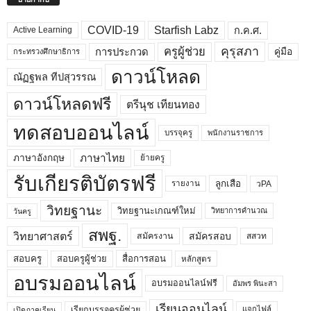
COVID-19
Starfish Labz
ก.ค.ศ.
Active Learning
คุรุสภา
ครูผู้ช่วย
คู่มือ
การประกวด
กระทรวงศึกษาธิการ
ดาวน์โหลด
ณัฏฐพล ทีปสุวรรณ
ดาวน์โหลดฟรี
ตรีนุช เทียนทอง
ทดสอบออนไลน์
บรรจุครู
พนักงานราชการ
ภาษาไทย
ภาษาอังกฤษ
ย้ายครู
รับเกียรติบัตรฟรี
ลูกเสือ
วPA
รายงาน
วิทยฐานะ
วิทยฐานะเกณฑ์ใหม่
วิทยาการคำนวณ
วันครู
สพฐ.
วิทยาศาสตร์
สมัครสอบ
สมัครงาน
สสวท
สอบครูผู้ช่วย
สอบครู
สื่อการสอน
หลักสูตร
อบรมออนไลน์
อบรมออนไลน์ฟรี
อัมพร พินะสา
เรียนออนไลน์
เรียกบรรจุครูผู้ช่วย
แจกไฟล์
เปิดภาคเรียน