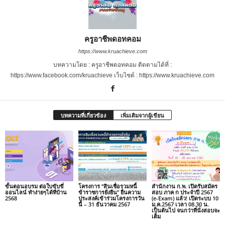
ครูอาชีพดอทคอม
https://www.kruachieve.com
บทความโดย : ครูอาชีพดอทคอม ติดตามได้ที่ :
https://www.facebook.com/kruachieve เว็บไซต์ : https://www.kruachieve.com
บทความที่เกี่ยวข้อง
เพิ่มเติมจากผู้เขียน
ขั้นตอนอบรม ต่อใบขับขี่
โครงการ “สินเชื่อรวมหนี้
สำนักงาน ก.พ. เปิดรับสมัคร
ออนไลน์ ทำง่ายๆได้ที่บ้าน
ข้าราชการยั่งยืน” ยื่นความ
สอบ ภาค ก ประจำปี 2567
2568
ประสงค์เข้าร่วมโครงการวัน
(e-Exam) แล้ว! เปิดระบบ 10
นี้ – 31 ธันวาคม 2567
ม.ค.2567 เวลา 08.30 น.
เป็นต้นไป จนกว่าที่นั่งสอบจะ
เต็ม