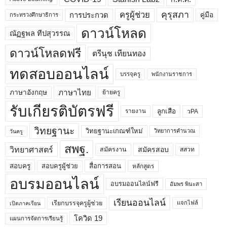
คุรุสภา
ครูผู้ช่วย
คู่มือ
การประกวด
กระทรวงศึกษาธิการ
ดาวน์โหลด
ณัฏฐพล ทีปสุวรรณ
ดาวน์โหลดฟรี
ตรีนุช เทียนทอง
ทดสอบออนไลน์
บรรจุครู
พนักงานราชการ
ภาษาไทย
ภาษาอังกฤษ
ย้ายครู
รับเกียรติบัตรฟรี
ลูกเสือ
วPA
รายงาน
วิทยฐานะ
วิทยฐานะเกณฑ์ใหม่
วิทยาการคำนวณ
วันครู
สพฐ.
วิทยาศาสตร์
สมัครสอบ
สมัครงาน
สสวท
สอบครูผู้ช่วย
สอบครู
สื่อการสอน
หลักสูตร
อบรมออนไลน์
อบรมออนไลน์ฟรี
อัมพร พินะสา
เรียนออนไลน์
เรียกบรรจุครูผู้ช่วย
แจกไฟล์
เปิดภาคเรียน
โควิด 19
แผนการจัดการเรียนรู้