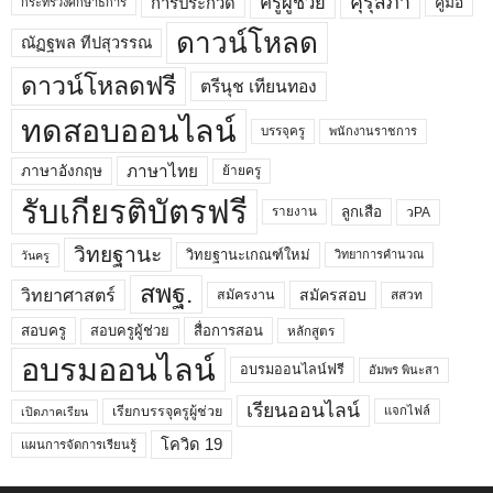
คุรุสภา
ครูผู้ช่วย
คู่มือ
การประกวด
กระทรวงศึกษาธิการ
ดาวน์โหลด
ณัฏฐพล ทีปสุวรรณ
ดาวน์โหลดฟรี
ตรีนุช เทียนทอง
ทดสอบออนไลน์
บรรจุครู
พนักงานราชการ
ภาษาไทย
ภาษาอังกฤษ
ย้ายครู
รับเกียรติบัตรฟรี
ลูกเสือ
วPA
รายงาน
วิทยฐานะ
วิทยฐานะเกณฑ์ใหม่
วิทยาการคำนวณ
วันครู
สพฐ.
วิทยาศาสตร์
สมัครสอบ
สมัครงาน
สสวท
สอบครูผู้ช่วย
สอบครู
สื่อการสอน
หลักสูตร
อบรมออนไลน์
อบรมออนไลน์ฟรี
อัมพร พินะสา
เรียนออนไลน์
เรียกบรรจุครูผู้ช่วย
แจกไฟล์
เปิดภาคเรียน
โควิด 19
แผนการจัดการเรียนรู้