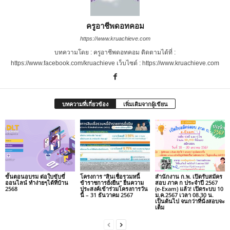
ครูอาชีพดอทคอม
https://www.kruachieve.com
บทความโดย : ครูอาชีพดอทคอม ติดตามได้ที่ :
https://www.facebook.com/kruachieve เว็บไซต์ : https://www.kruachieve.com
บทความที่เกี่ยวข้อง
เพิ่มเติมจากผู้เขียน
ขั้นตอนอบรม ต่อใบขับขี่
โครงการ “สินเชื่อรวมหนี้
สำนักงาน ก.พ. เปิดรับสมัคร
ออนไลน์ ทำง่ายๆได้ที่บ้าน
ข้าราชการยั่งยืน” ยื่นความ
สอบ ภาค ก ประจำปี 2567
2568
ประสงค์เข้าร่วมโครงการวัน
(e-Exam) แล้ว! เปิดระบบ 10
นี้ – 31 ธันวาคม 2567
ม.ค.2567 เวลา 08.30 น.
เป็นต้นไป จนกว่าที่นั่งสอบจะ
เต็ม