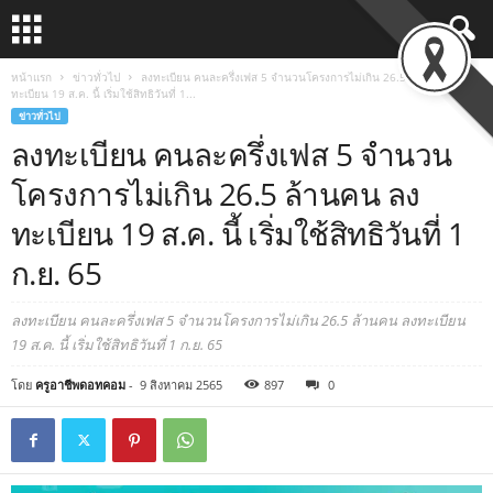
หน้าแรก
ข่าวทั่วไป
ลงทะเบียน คนละครึ่งเฟส 5 จำนวนโครงการไม่เกิน 26.5 ล้านคน ลง
ทะเบียน 19 ส.ค. นี้ เริ่มใช้สิทธิวันที่ 1...
ข่าวทั่วไป
ลงทะเบียน คนละครึ่งเฟส 5 จำนวน
โครงการไม่เกิน 26.5 ล้านคน ลง
ทะเบียน 19 ส.ค. นี้ เริ่มใช้สิทธิวันที่ 1
ก.ย. 65
ลงทะเบียน คนละครึ่งเฟส 5 จำนวนโครงการไม่เกิน 26.5 ล้านคน ลงทะเบียน
19 ส.ค. นี้ เริ่มใช้สิทธิวันที่ 1 ก.ย. 65
โดย
ครูอาชีพดอทคอม
-
9 สิงหาคม 2565
897
0