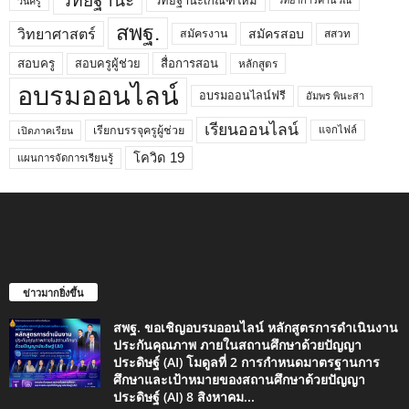
วิทยฐานะ
วิทยฐานะเกณฑ์ใหม่
วิทยาการคำนวณ
วันครู
สพฐ.
วิทยาศาสตร์
สมัครสอบ
สมัครงาน
สสวท
สอบครูผู้ช่วย
สอบครู
สื่อการสอน
หลักสูตร
อบรมออนไลน์
อบรมออนไลน์ฟรี
อัมพร พินะสา
เรียนออนไลน์
เรียกบรรจุครูผู้ช่วย
แจกไฟล์
เปิดภาคเรียน
โควิด 19
แผนการจัดการเรียนรู้
ข่าวมากยิ่งขึ้น
สพฐ. ขอเชิญอบรมออนไลน์ หลักสูตรการดำเนินงาน
ประกันคุณภาพ ภายในสถานศึกษาด้วยปัญญา
ประดิษฐ์ (AI) โมดูลที่ 2 การกำหนดมาตรฐานการ
ศึกษาและเป้าหมายของสถานศึกษาด้วยปัญญา
ประดิษฐ์ (AI) 8 สิงหาคม...