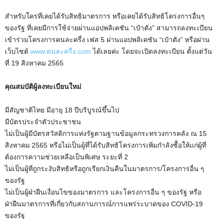
สำหรับใครที่เคยได้รับสิทธิมาตรการ หรือเคยได้รับสิทธิโครงการอื่นๆ
ของรัฐ ที่เคยมีการใช้จ่ายผ่านแอปพลิเคชัน “เป๋าตัง” สามารถลงทะเบียน
เข้าร่วมโครงการคนละครึ่ง เฟส 5 ผ่านแอปพลิเคชัน “เป๋าตัง” หรือผ่าน
เว็บไซต์
www.คนละครึ่ง.com
ได้เลยค่ะ โดยจะเปิดลงทะเบียน ตั้งแต่วัน
ที่ 19 สิงหาคม 2565
คุณสมบัติผู้ลงทะเบียนใหม่
มีสัญชาติไทย มีอายุ 18 ปีบริบูรณ์ขึ้นไป
มีบัตรประจำตัวประชาชน
ไม่เป็นผู้มีบัตรสวัสดิการแห่งรัฐตามฐานข้อมูลกระทรวงการคลัง ณ 15
สิงหาคม 2565 หรือไม่เป็นผู้ที่ได้รับสิทธิโครงการเพิ่มกำลังซื้อให้แก่ผู้ที่
ต้องการความช่วยเหลือเป็นพิเศษ ระยะที่ 2
ไม่เป็นผู้ที่ถูกระงับสิทธิหรือถูกเรียกเงินคืนในมาตรการ/โครงการอื่น ๆ
ของรัฐ
ไม่เป็นผู้ฝ่าฝืนเงื่อนไขของมาตรการ และโครงการอื่น ๆ ของรัฐ หรือ
ฝ่าฝืนมาตรการที่เกี่ยวกับสถานการณ์การแพร่ระบาดของ COVID-19
ของรัฐ