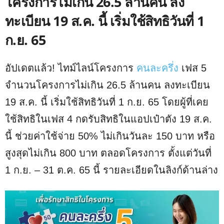
โครงการไม่เกิน 26.5 ล้านคน ลง
ทะเบียน 19 ส.ค. นี้ เริ่มใช้สิทธิวันที่ 1
ก.ย. 65
อัปเดตแล้ว! ไทม์ไลน์โครงการ
คนละครึ่ง
เฟส 5
จำนวนโครงการไม่เกิน 26.5 ล้านคน ลงทะเบียน
19 ส.ค. นี้ เริ่มใช้สิทธิวันที่ 1 ก.ย. 65 โดยผู้ที่เคย
ใช้สิทธิในเฟส 4 กดรับสิทธิในแอปเป๋าตัง 19 ส.ค.
นี้ ช่วยค่าใช้จ่าย 50% ไม่เกินวันละ 150 บาท หรือ
สูงสุดไม่เกิน 800 บาท ตลอดโครงการ ตั้งแต่วันที่
1 ก.ย. – 31 ต.ค. 65 นี้ รายละเอียดในลิงก์ด้านล่าง