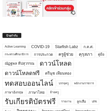
ป้ายกำกับ
COVID-19
Starfish Labz
ก.ค.ศ.
Active Learning
คุรุสภา
ครูผู้ช่วย
คู่มือ
การประกวด
กระทรวงศึกษาธิการ
ดาวน์โหลด
ณัฏฐพล ทีปสุวรรณ
ดาวน์โหลดฟรี
ตรีนุช เทียนทอง
ทดสอบออนไลน์
บรรจุครู
พนักงานราชการ
ภาษาไทย
ภาษาอังกฤษ
ย้ายครู
รับเกียรติบัตรฟรี
ลูกเสือ
วPA
รายงาน