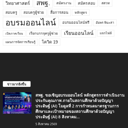
สพฐ.
วิทยาศาสตร์
สมัครสอบ
สมัครงาน
สสวท
สอบครูผู้ช่วย
สอบครู
สื่อการสอน
หลักสูตร
อบรมออนไลน์
อบรมออนไลน์ฟรี
อัมพร พินะสา
เรียนออนไลน์
เรียกบรรจุครูผู้ช่วย
แจกไฟล์
เปิดภาคเรียน
โควิด 19
แผนการจัดการเรียนรู้
ข่าวมากยิ่งขึ้น
สพฐ. ขอเชิญอบรมออนไลน์ หลักสูตรการดำเนินงาน
ประกันคุณภาพ ภายในสถานศึกษาด้วยปัญญา
ประดิษฐ์ (AI) โมดูลที่ 2 การกำหนดมาตรฐานการ
ศึกษาและเป้าหมายของสถานศึกษาด้วยปัญญา
ประดิษฐ์ (AI) 8 สิงหาคม...
5 สิงหาคม 2569