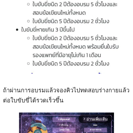
ถ้าผ่านการอบรมแล้วจองคิวไปทดสอบร่างกายแล้ว
ต่อใบขับขี่ได้รวดเร็วขึ้น
อ่านเพิ่มเติม
arrow_forward_ios