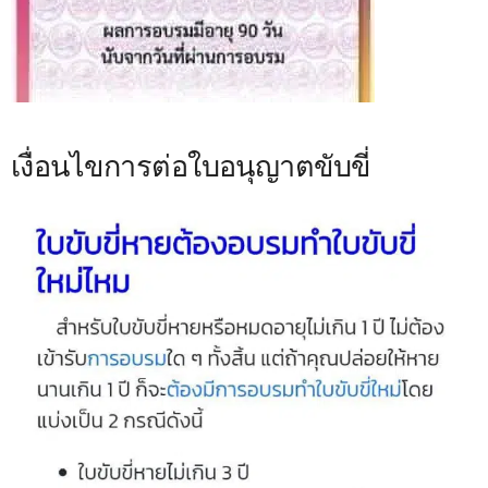
เงื่อนไขการต่อใบอนุญาตขับขี่