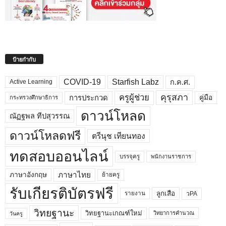
ป้ายกำกับ
COVID-19
Starfish Labz
ก.ค.ศ.
Active Learning
คุรุสภา
ครูผู้ช่วย
คู่มือ
การประกวด
กระทรวงศึกษาธิการ
ดาวน์โหลด
ณัฏฐพล ทีปสุวรรณ
ดาวน์โหลดฟรี
ตรีนุช เทียนทอง
ทดสอบออนไลน์
บรรจุครู
พนักงานราชการ
ภาษาไทย
ภาษาอังกฤษ
ย้ายครู
รับเกียรติบัตรฟรี
ลูกเสือ
วPA
รายงาน
วิทยฐานะ
วิทยฐานะเกณฑ์ใหม่
วิทยาการคำนวณ
วันครู