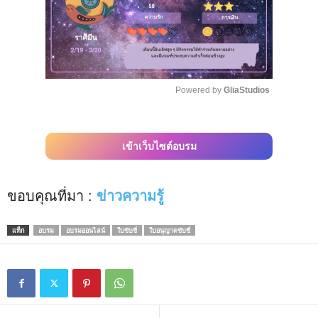
Powered by 
GliaStudios
M
u
เข้าเว็บไซต์อบรม
t
e
ขอบคุณที่มา :
ข่าวความรู้
แท็ก
อบรม
อบรมออนไลน์
ใบขับขี่
ใบอนุญาตขับขี่