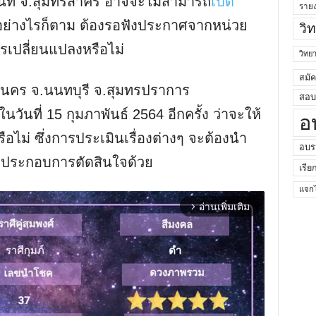
ื้นที่ จ.สุมทรสาคร อาจจะไม่สามารถ
เปิด
ราย
้ อย่างไรก็ตาม ต้องรอฟังประกาศจากหน่วย
วิ
การเปลี่ยนแปลงหรือไม่
วิท
สมั
มหานคร จ.นนทบุรี จ.สุมทรปราการ
สอบค
ันที่ 15 กุมภาพันธ์ 2564 อีกครั้ง ว่าจะให้
อ
ือไม่ ซึ่งการประเมินเรื่องต่างๆ จะต้องนำ
อบร
นมาประกอบการตัดสินใจด้วย
เรีย
แจกไ
อ่านเพิ่มเติม
arrow_forward_ios