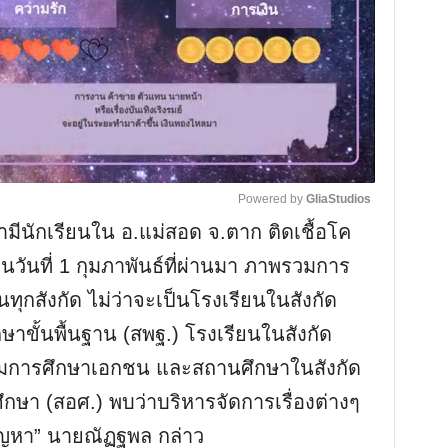
Powered by 
GliaStudios
ามีนักเรียนใน อ.แม่สอด จ.ตาก ติดเชื้อโค
M
ยนวันที่ 1 กุมภาพันธ์ที่ผ่านมา ภาพรวมการ
u
ุกสังกัด ไม่ว่าจะเป็นโรงเรียนในสังกัด
t
ั้นพื้นฐาน (สพฐ.) โรงเรียนในสังกัด
e
มการศึกษาเอกชน และสถานศึกษาในสังกัด
า (สอศ.) พบว่าบริหารจัดการเรื่องต่างๆ
ีปัญหา” นายณัฏฐพล กล่าว