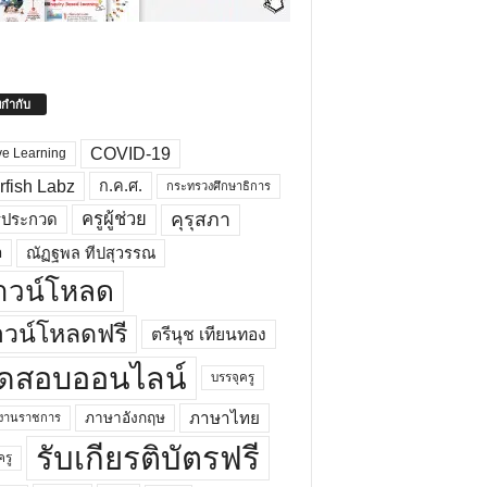
ยกำกับ
COVID-19
ve Learning
rfish Labz
ก.ค.ศ.
กระทรวงศึกษาธิการ
คุรุสภา
ครูผู้ช่วย
รประกวด
อ
ณัฏฐพล ทีปสุวรรณ
าวน์โหลด
วน์โหลดฟรี
ตรีนุช เทียนทอง
ดสอบออนไลน์
บรรจุครู
ภาษาไทย
ภาษาอังกฤษ
กงานราชการ
รับเกียรติบัตรฟรี
ครู