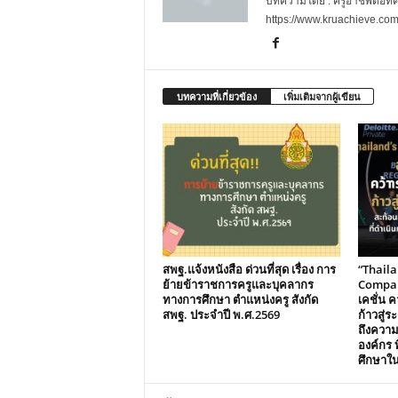
บทความโดย : ครูอาชีพดอทคอม
https://www.kruachieve.co
บทความที่เกี่ยวข้อง
เพิ่มเติมจากผู้เขียน
สพฐ.แจ้งหนังสือ ด่วนที่สุด เรื่อง การ
“Thail
ย้ายข้าราชการครูและบุคลากร
Compani
ทางการศึกษา ตำแหน่งครู สังกัด
เคชั่น คว
สพฐ. ประจำปี พ.ศ.2569
ก้าวสู่
ถึงควา
องค์กร ท
ศึกษาใ