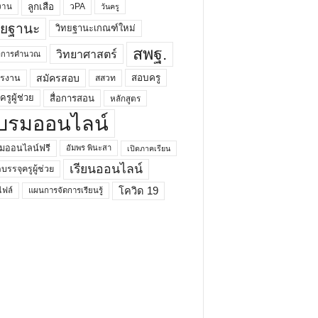
ลูกเสือ
วPA
งาน
วันครู
ทยฐานะ
วิทยฐานะเกณฑ์ใหม่
สพฐ.
วิทยาศาสตร์
ยาการคำนวณ
สมัครสอบ
สอบครู
ครงาน
สสวท
รูผู้ช่วย
สื่อการสอน
หลักสูตร
บรมออนไลน์
มออนไลน์ฟรี
อัมพร พินะสา
เปิดภาคเรียน
เรียนออนไลน์
กบรรจุครูผู้ช่วย
โควิด 19
ฟล์
แผนการจัดการเรียนรู้