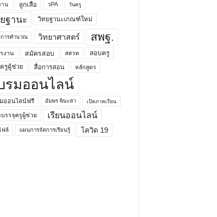
ลูกเสือ
วPA
งาน
วันครู
ทยฐานะ
วิทยฐานะเกณฑ์ใหม่
สพฐ.
วิทยาศาสตร์
ยาการคำนวณ
สมัครสอบ
สอบครู
ครงาน
สสวท
รูผู้ช่วย
สื่อการสอน
หลักสูตร
บรมออนไลน์
มออนไลน์ฟรี
อัมพร พินะสา
เปิดภาคเรียน
เรียนออนไลน์
กบรรจุครูผู้ช่วย
โควิด 19
ฟล์
แผนการจัดการเรียนรู้