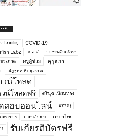
ยกำกับ
COVID-19
ve Learning
rfish Labz
ก.ค.ศ.
กระทรวงศึกษาธิการ
คุรุสภา
ครูผู้ช่วย
รประกวด
อ
ณัฏฐพล ทีปสุวรรณ
าวน์โหลด
วน์โหลดฟรี
ตรีนุช เทียนทอง
ดสอบออนไลน์
บรรจุครู
ภาษาไทย
ภาษาอังกฤษ
กงานราชการ
รับเกียรติบัตรฟรี
ครู