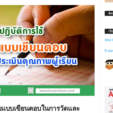
ค้น
เว็
สอบ 
E-sp
อบแบบเขียนตอบในการวัดและ