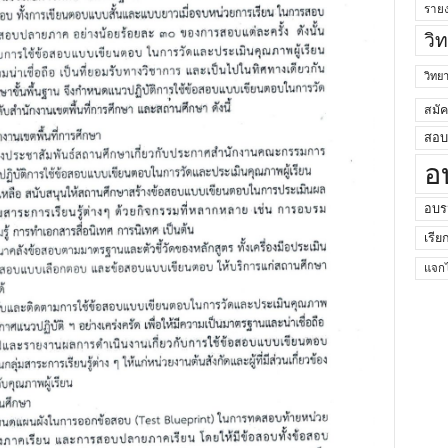
ราย
วิ
วิท
สมั
สอบค
อ
อบร
เรีย
แจกไ