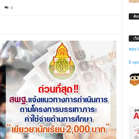
0
ค้น
เว็
สอบ 
E-sp