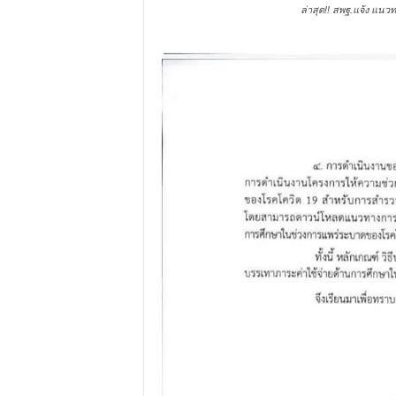
ล่าสุด!! สพฐ.แจ้ง แน