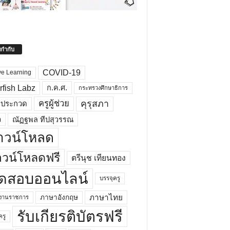
ยกำกับ
COVID-19
ve Learning
rfish Labz
ก.ค.ศ.
กระทรวงศึกษาธิการ
คุรุสภา
ครูผู้ช่วย
รประกวด
อ
ณัฏฐพล ทีปสุวรรณ
าวน์โหลด
วน์โหลดฟรี
ตรีนุช เทียนทอง
ดสอบออนไลน์
บรรจุครู
ภาษาไทย
ภาษาอังกฤษ
กงานราชการ
รับเกียรติบัตรฟรี
ครู