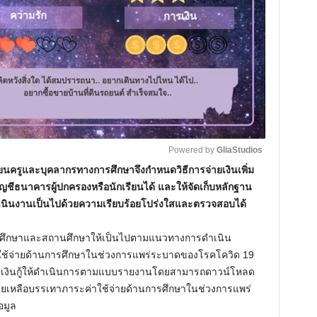
Powered by 
GliaStudios
รียนครูและบุคลากรทางการศึกษาจึงกำหนดวิธีการจ่ายเงินเพิ่ม
ชีธนาคารผู้ปกครองหรือนักเรียนได้ และให้จัดเก็บหลักฐาน
M
รดำเนินงานเป็นไปด้วยความเรียบร้อยโปร่งใสและตรวจสอบได้
u
t
ารศึกษาและสถานศึกษาให้เป็นไปตามแนวทางการดำเนิน
e
ช้จ่ายด้านการศึกษาในช่วงการแพร่ระบาดของโรคโควิด 19
รรเงินกู้ให้ดำเนินการตามแบบรายงานโดยสามารถดาวน์โหลด
เหลือบรรเทาภาระค่าใช้จ่ายด้านการศึกษาในช่วงการแพร่
มูล