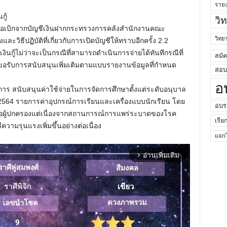
ราย
กู้
วิ
้ที่ขอเบิกจากบัญชีเงินฝากกระทรวงการคลังสำนักงานคณะ
วิท
ิธีปฏิบัติที่เกี่ยวกับการเปิดบัญชีให้ทราบอีกครั้ง 2.2
ินกู้ไม่ว่าจะเป็นกรณีที่สามารถดำเนินการจ่ายได้ทันทีกรณีที่
สมั
งขอรับการสนับสนุนเพิ่มเติมตามแบบรายงานข้อมูลที่กำหนด
สอบค
อ
การ สนับสนุนค่าใช้จ่ายในการจัดการศึกษาตั้งแต่ระดับอนุบาล
564 รายการค่าอุปกรณ์การเรียนและเครื่องแบบนักเรียน โดย
อบร
รือผู้ปกครองแต่เนื่องจากสถานการณ์การแพร่ระบาดของโรค
เรีย
ความรุนแรงเพิ่มขึ้นอย่างต่อเนื่อง
แจกไ
อ่านเพิ่มเติม
arrow_forward_ios