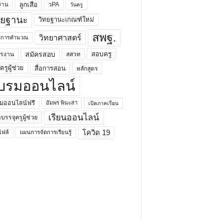
ลูกเสือ
วPA
งาน
วันครู
ทยฐานะ
วิทยฐานะเกณฑ์ใหม่
สพฐ.
วิทยาศาสตร์
ยาการคำนวณ
สมัครสอบ
สอบครู
ครงาน
สสวท
รูผู้ช่วย
สื่อการสอน
หลักสูตร
บรมออนไลน์
มออนไลน์ฟรี
อัมพร พินะสา
เปิดภาคเรียน
เรียนออนไลน์
กบรรจุครูผู้ช่วย
โควิด 19
ฟล์
แผนการจัดการเรียนรู้