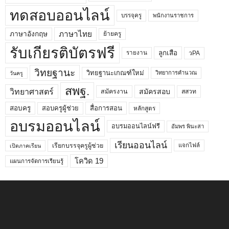
ทดสอบออนไลน์
บรรจุครู
พนักงานราชการ
ภาษาไทย
ภาษาอังกฤษ
ย้ายครู
รับเกียรติบัตรฟรี
ลูกเสือ
วPA
รายงาน
วิทยฐานะ
วิทยฐานะเกณฑ์ใหม่
วิทยาการคำนวณ
วันครู
สพฐ.
วิทยาศาสตร์
สมัครสอบ
สมัครงาน
สสวท
สอบครูผู้ช่วย
สอบครู
สื่อการสอน
หลักสูตร
อบรมออนไลน์
อบรมออนไลน์ฟรี
อัมพร พินะสา
เรียนออนไลน์
เรียกบรรจุครูผู้ช่วย
แจกไฟล์
เปิดภาคเรียน
โควิด 19
แผนการจัดการเรียนรู้