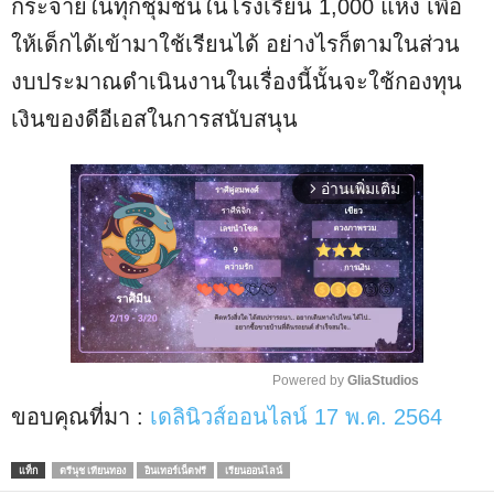
กระจายในทุกชุมชนในโรงเรียน 1,000 แห่ง เพื่อ
ให้เด็กได้เข้ามาใช้เรียนได้ อย่างไรก็ตามในส่วน
งบประมาณดำเนินงานในเรื่องนี้นั้นจะใช้กองทุน
เงินของดีอีเอสในการสนับสนุน
อ่านเพิ่มเติม
arrow_forward_ios
Powered by 
GliaStudios
ขอบคุณที่มา :
เดลินิวส์ออนไลน์ 17 พ.ค. 2564
M
u
t
แท็ก
ตรีนุช เทียนทอง
อินเทอร์เน็ตฟรี
เรียนออนไลน์
e