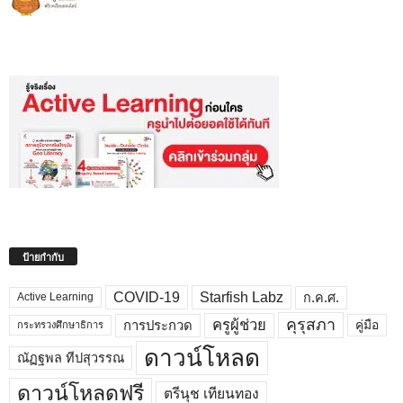
ป้ายกำกับ
COVID-19
Starfish Labz
ก.ค.ศ.
Active Learning
คุรุสภา
ครูผู้ช่วย
คู่มือ
การประกวด
กระทรวงศึกษาธิการ
ดาวน์โหลด
ณัฏฐพล ทีปสุวรรณ
ดาวน์โหลดฟรี
ตรีนุช เทียนทอง