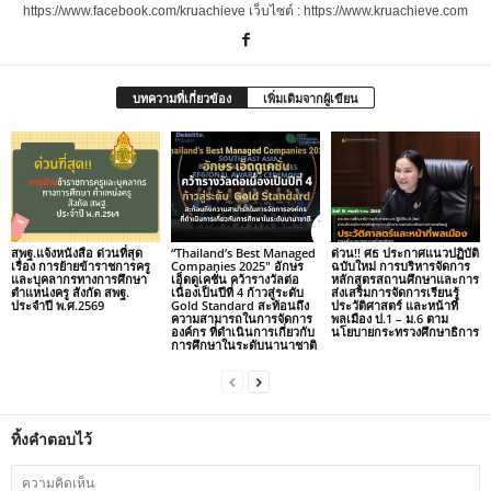
https://www.facebook.com/kruachieve เว็บไซต์ : https://www.kruachieve.com
บทความที่เกี่ยวข้อง
เพิ่มเติมจากผู้เขียน
สพฐ.แจ้งหนังสือ ด่วนที่สุด
“Thailand’s Best Managed
ด่วน!! ศธ ประกาศแนวปฏิบัติ
เรื่อง การย้ายข้าราชการครู
Companies 2025″ อักษร
ฉบับใหม่ การบริหารจัดการ
และบุคลากรทางการศึกษา
เอ็ดดูเคชั่น คว้ารางวัลต่อ
หลักสูตรสถานศึกษาและการ
ตำแหน่งครู สังกัด สพฐ.
เนื่องเป็นปีที่ 4 ก้าวสู่ระดับ
ส่งเสริมการจัดการเรียนรู้
ประจำปี พ.ศ.2569
Gold Standard สะท้อนถึง
ประวัติศาสตร์ และหน้าที่
ความสามารถในการจัดการ
พลเมือง ป.1 – ม.6 ตาม
องค์กร ที่ดำเนินการเกี่ยวกับ
นโยบายกระทรวงศึกษาธิการ
การศึกษาในระดับนานาชาติ
ทิ้งคำตอบไว้