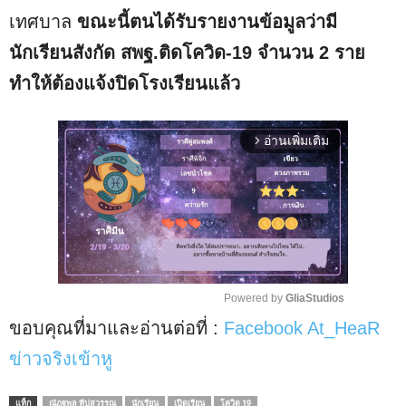
เทศบาล
ขณะนี้ตนได้รับรายงานข้อมูลว่ามี
นักเรียนสังกัด สพฐ.ติดโควิด-19 จำนวน 2 ราย
ทำให้ต้องแจ้งปิดโรงเรียนแล้ว
อ่านเพิ่มเติม
arrow_forward_ios
Powered by 
GliaStudios
ขอบคุณที่มาและอ่านต่อที่ :
Facebook At_HeaR
M
u
ข่าวจริงเข้าหู
t
e
แท็ก
ณัฏฐพล ทีปสุวรรณ
นักเรียน
เปิดเรียน
โควิด 19