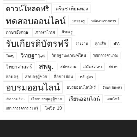
ดาวน์โหลดฟรี
ตรีนุช เทียนทอง
ทดสอบออนไลน์
บรรจุครู
พนักงานราชการ
ภาษาไทย
ภาษาอังกฤษ
ย้ายครู
รับเกียรติบัตรฟรี
ลูกเสือ
วPA
รายงาน
วิทยฐานะ
วิทยฐานะเกณฑ์ใหม่
วิทยาการคำนวณ
วันครู
สพฐ.
วิทยาศาสตร์
สมัครสอบ
สมัครงาน
สสวท
สอบครูผู้ช่วย
สอบครู
สื่อการสอน
หลักสูตร
อบรมออนไลน์
อบรมออนไลน์ฟรี
อัมพร พินะสา
เรียนออนไลน์
เรียกบรรจุครูผู้ช่วย
แจกไฟล์
เปิดภาคเรียน
โควิด 19
แผนการจัดการเรียนรู้