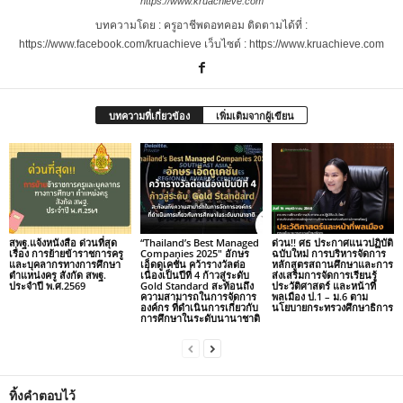
https://www.kruachieve.com
บทความโดย : ครูอาชีพดอทคอม ติดตามได้ที่ :
https://www.facebook.com/kruachieve เว็บไซต์ : https://www.kruachieve.com
บทความที่เกี่ยวข้อง
เพิ่มเติมจากผู้เขียน
สพฐ.แจ้งหนังสือ ด่วนที่สุด
“Thailand’s Best Managed
ด่วน!! ศธ ประกาศแนวปฏิบัติ
เรื่อง การย้ายข้าราชการครู
Companies 2025″ อักษร
ฉบับใหม่ การบริหารจัดการ
และบุคลากรทางการศึกษา
เอ็ดดูเคชั่น คว้ารางวัลต่อ
หลักสูตรสถานศึกษาและการ
ตำแหน่งครู สังกัด สพฐ.
เนื่องเป็นปีที่ 4 ก้าวสู่ระดับ
ส่งเสริมการจัดการเรียนรู้
ประจำปี พ.ศ.2569
Gold Standard สะท้อนถึง
ประวัติศาสตร์ และหน้าที่
ความสามารถในการจัดการ
พลเมือง ป.1 – ม.6 ตาม
องค์กร ที่ดำเนินการเกี่ยวกับ
นโยบายกระทรวงศึกษาธิการ
การศึกษาในระดับนานาชาติ
ทิ้งคำตอบไว้