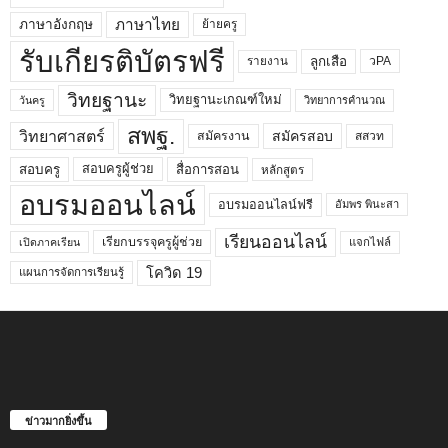
ภาษาไทย
ภาษาอังกฤษ
ย้ายครู
รับเกียรติบัตรฟรี
ลูกเสือ
วPA
รายงาน
วิทยฐานะ
วิทยฐานะเกณฑ์ใหม่
วิทยาการคำนวณ
วันครู
สพฐ.
วิทยาศาสตร์
สมัครสอบ
สมัครงาน
สสวท
สอบครูผู้ช่วย
สอบครู
สื่อการสอน
หลักสูตร
อบรมออนไลน์
อบรมออนไลน์ฟรี
อัมพร พินะสา
เรียนออนไลน์
เรียกบรรจุครูผู้ช่วย
แจกไฟล์
เปิดภาคเรียน
โควิด 19
แผนการจัดการเรียนรู้
ข่าวมากยิ่งขึ้น