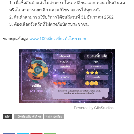
เมื่อซื้อสินค้าแล้วไม่สามารถโอน-เปลี่ยน-แลก-ทอน เป็นเงินสด
หรือไม่สามารถยกเลิก และแก้ไขรายการได้ทุกกรณี
สินค้าสามารถใช้บริการได้จนถึงวันที่ 31 ธันวาคม 2562
ต้องเลือกจังหวัดที่ไม่ตรงกับบัตรประชาชน
ขอบคุณข้อมูล
www.100เดียวเที่ยวทั่วไทย.com
อ่านเพิ่มเติม
arrow_forward_ios
Powered by 
GliaStudios
แท็ก
100 เดียวเที่ยวทั่วไทย
การทาองเที่ยว
M
u
t