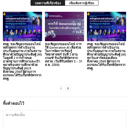
บทความที่เกี่ยวข้อง
เพิ่มเติมจากผู้เขียน
สพฐ. ขอเชิญอบรมออนไลน์
ขอเชิญอบรมออนไลน์ การ
สพฐ. ขอเชิญอบรมออนไลน์
หลักสูตรการดำเนินงาน
ใช้ Generative AI เพื่อช่วย
หลักสูตรการดำเนินงาน
ประกันคุณภาพ ภายในสถาน
ในการจัดการเรียนรู้
ประกันคุณภาพ ภายในสถาน
ศึกษาด้วยปัญญาประดิษฐ์ (AI)
วิทยาศาสตร์ รุ่นที่ 3 ผ่าน
ศึกษาด้วยปัญญาประดิษฐ์ (AI)
โมดูลที่ 2 การกำหนด
เกณฑ์ รับเกียรติบัตรจาก
ทุกวันเสาร์ตลอดเดือน
มาตรฐานการศึกษาและเป้า
สสวท. (วันที่รับสมัคร 3 – 31
สิงหาคม 2569 ผู้ผ่านการ
หมายของสถานศึกษาด้วย
ส.ค. 2569)
อบรมจะได้รับเกียรติบัตรจาก
ปัญญาประดิษฐ์ (AI) 8
สพฐ.
สิงหาคม 2569 ผู้ผ่านการ
อบรมจะได้รับเกียรติบัตรจาก
สพฐ.
ทิ้งคำตอบไว้