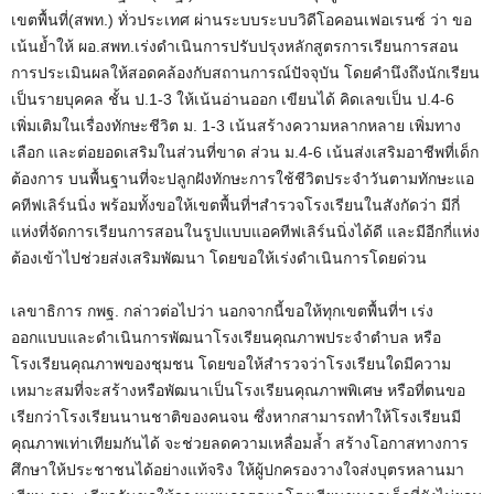
เขตพื้นที่(สพท.) ทั่วประเทศ ผ่านระบบระบบวิดีโอคอนเฟอเรนซ์ ว่า ขอ
เน้นย้ำให้ ผอ.สพท.เร่งดำเนินการปรับปรุงหลักสูตรการเรียนการสอน
การประเมินผลให้สอดคล้องกับสถานการณ์ปัจจุบัน โดยคำนึงถึงนักเรียน
เป็นรายบุคคล ชั้น ป.1-3 ให้เน้นอ่านออก เขียนได้ คิดเลขเป็น ป.4-6
เพิ่มเติมในเรื่องทักษะชีวิต ม. 1-3 เน้นสร้างความหลากหลาย เพิ่มทาง
เลือก และต่อยอดเสริมในส่วนที่ขาด ส่วน ม.4-6 เน้นส่งเสริมอาชีพที่เด็ก
ต้องการ บนพื้นฐานที่จะปลูกฝังทักษะการใช้ชีวิตประจำวันตามทักษะแอ
คทีฟเลิร์นนิ่ง พร้อมทั้งขอให้เขตพื้นที่ฯสำรวจโรงเรียนในสังกัดว่า มีกี่
แห่งที่จัดการเรียนการสอนในรูปแบบแอคทีฟเลิร์นนิ่งได้ดี และมีอีกกี่แห่ง
ต้องเข้าไปช่วยส่งเสริมพัฒนา โดยขอให้เร่งดำเนินการโดยด่วน
เลขาธิการ กพฐ. กล่าวต่อไปว่า นอกจากนี้ขอให้ทุกเขตพื้นที่ฯ เร่ง
ออกแบบและดำเนินการพัฒนาโรงเรียนคุณภาพประจำตำบล หรือ
โรงเรียนคุณภาพของชุมชน โดยขอให้สำรวจว่าโรงเรียนใดมีความ
เหมาะสมที่จะสร้างหรือพัฒนาเป็นโรงเรียนคุณภาพพิเศษ หรือที่ตนขอ
เรียกว่าโรงเรียนนานชาติของคนจน ซึ่งหากสามารถทำให้โรงเรียนมี
คุณภาพเท่าเทียมกันได้ จะช่วยลดความเหลื่อมล้ำ สร้างโอกาสทางการ
ศึกษาให้ประชาชนได้อย่างแท้จริง ให้ผู้ปกครองวางใจส่งบุตรหลานมา