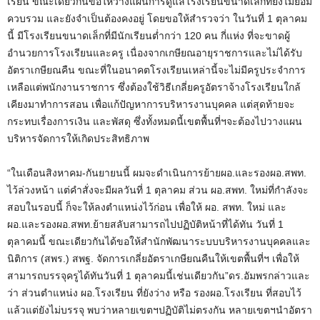
เรียน ขณะเดียวกันขอให้วางแผนการดูแลโรงเรียนขนาดเล็กที่ยังไม่ยอม
ควบรวม และยังจำเป็นต้องคงอยู่ โดยขอให้สำรวจว่า ในวันที่ 1 ตุลาคม
นี้ มีโรงเรียนขนาดเล็กที่มีนักเรียนต่ำกว่า 120 คน กี่แห่ง ที่จะขาดผู้
อำนวยการโรงเรียนและครู เนื่องจากเกษียณอายุราชการและไม่ได้รับ
อัตราเกษียณคืน ขณะที่ในอนาคตโรงเรียนเหล่านี้จะไม่มีครูประจำการ
เหลือแต่พนักงานราชการ ซึ่งต้องใช้วิธีเกลี่ยครูอัตราจ้างโรงเรียนใกล้
เคียงมาทำการสอน เพื่อแก้ปัญหาการบริหารงานบุคคล แต่สุดท้ายจะ
กระทบเรื่องการเงิน และพัสดุ ซึ่งทั้งหมดนี้เขตพื้นที่ฯจะต้องไปวางแผน
บริหารจัดการให้เกิดประสิทธิภาพ
“ในเดือนสิงหาคม-กันยายนนี้ ผมจะดำเนินการย้ายผอ.และรองผอ.สพท.
ไว้ล่วงหน้า แต่คำสั่งจะมีผลวันที่ 1 ตุลาคม ส่วน ผอ.สพท. ใหม่ที่กำลังจะ
สอบในรอบนี้ ก็จะให้ลงตำแหน่งไว้ก่อน เพื่อให้ ผอ. สพท. ใหม่ และ
ผอ.และรองผอ.สพท.ย้ายสลับสามารถไปปฏิบัติหน้าที่ได้ทัน วันที่ 1
ตุลาคมนี้ ขณะเดียวกันได้ขอให้สำนักพัฒนาระบบบริหารงานบุคคลและ
นิติการ (สพร.) สพฐ. จัดการเกลี่ยอัตราเกษียณคืนให้เขตพื้นที่ฯ เพื่อให้
สามารถบรรจุครูได้ทันวันที่ 1 ตุลาคมนี้เช่นเดียวกัน”ดร.อัมพรกล่าวและ
ว่า ส่วนตำแหน่ง ผอ.โรงเรียน ที่ยังว่าง หรือ รองผอ.โรงเรียน ที่สอบไว้
แล้วแต่ยังไม่บรรจุ พบว่าหลายเขตฯปฏิบัติไม่ตรงกัน หลายเขตฯนำอัตรา