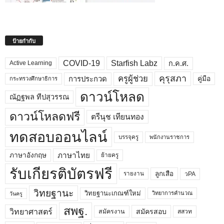
ป้ายกำกับ
COVID-19
Starfish Labz
ก.ค.ศ.
Active Learning
คุรุสภา
ครูผู้ช่วย
คู่มือ
การประกวด
กระทรวงศึกษาธิการ
ดาวน์โหลด
ณัฏฐพล ทีปสุวรรณ
ดาวน์โหลดฟรี
ตรีนุช เทียนทอง
ทดสอบออนไลน์
บรรจุครู
พนักงานราชการ
ภาษาไทย
ภาษาอังกฤษ
ย้ายครู
รับเกียรติบัตรฟรี
ลูกเสือ
วPA
รายงาน
วิทยฐานะ
วิทยฐานะเกณฑ์ใหม่
วิทยาการคำนวณ
วันครู
สพฐ.
วิทยาศาสตร์
สมัครสอบ
สมัครงาน
สสวท