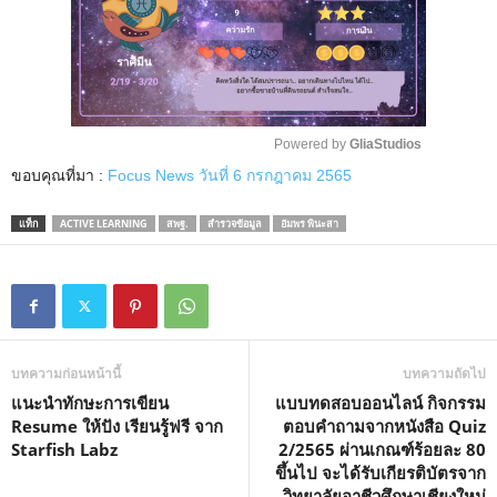
Powered by 
GliaStudios
ขอบคุณที่มา :
Focus News วันที่ 6 กรกฎาคม 2565
M
u
แท็ก
ACTIVE LEARNING
สพฐ.
สำรวจข้อมูล
อัมพร พินะสา
t
e
บทความก่อนหน้านี้
บทความถัดไป
แนะนำทักษะการเขียน
แบบทดสอบออนไลน์ กิจกรรม
Resume ให้ปัง เรียนรู้ฟรี จาก
ตอบคำถามจากหนังสือ Quiz
Starfish Labz
2/2565 ผ่านเกณฑ์ร้อยละ 80
ขึ้นไป จะได้รับเกียรติบัตรจาก
วิทยาลัยอาชีวศึกษาเชียงใหม่