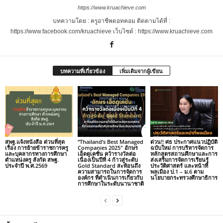
https://www.kruachieve.com
บทความโดย : ครูอาชีพดอทคอม ติดตามได้ที่ :
https://www.facebook.com/kruachieve เว็บไซต์ : https://www.kruachieve.com
บทความที่เกี่ยวข้อง
เพิ่มเติมจากผู้เขียน
สพฐ.แจ้งหนังสือ ด่วนที่สุด
“Thailand’s Best Managed
ด่วน!! ศธ ประกาศแนวปฏิบัติ
เรื่อง การย้ายข้าราชการครู
Companies 2025″ อักษร
ฉบับใหม่ การบริหารจัดการ
และบุคลากรทางการศึกษา
เอ็ดดูเคชั่น คว้ารางวัลต่อ
หลักสูตรสถานศึกษาและการ
ตำแหน่งครู สังกัด สพฐ.
เนื่องเป็นปีที่ 4 ก้าวสู่ระดับ
ส่งเสริมการจัดการเรียนรู้
ประจำปี พ.ศ.2569
Gold Standard สะท้อนถึง
ประวัติศาสตร์ และหน้าที่
ความสามารถในการจัดการ
พลเมือง ป.1 – ม.6 ตาม
องค์กร ที่ดำเนินการเกี่ยวกับ
นโยบายกระทรวงศึกษาธิการ
การศึกษาในระดับนานาชาติ