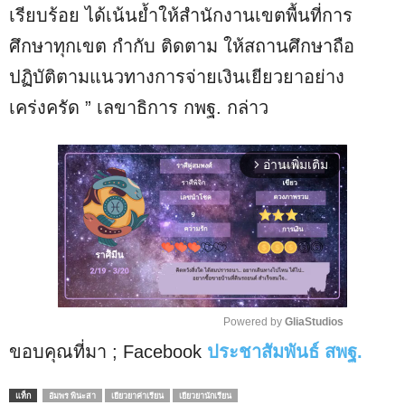
เรียบร้อย ได้เน้นย้ำให้สำนักงานเขตพื้นที่การ
ศึกษาทุกเขต กำกับ ติดตาม ให้สถานศึกษาถือ
ปฏิบัติตามแนวทางการจ่ายเงินเยียวยาอย่าง
เคร่งครัด ” เลขาธิการ กพฐ. กล่าว
อ่านเพิ่มเติม
arrow_forward_ios
Powered by 
GliaStudios
ขอบคุณที่มา ; Facebook
ประชาสัมพันธ์ สพฐ.
M
u
t
แท็ก
อัมพร พินะสา
เยียวยาค่าเรียน
เยียวยานักเรียน