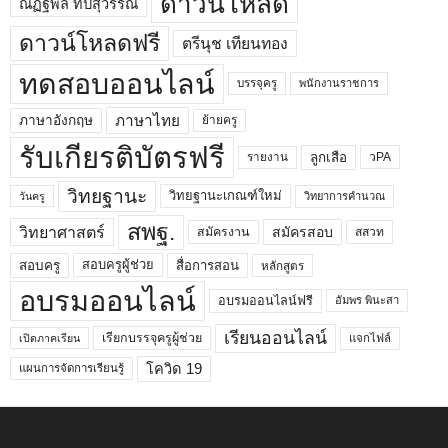
ดาวน์โหลด
ณัฏฐพล ทีปสุวรรณ
ดาวน์โหลดฟรี
ตรีนุช เทียนทอง
ทดสอบออนไลน์
บรรจุครู
พนักงานราชการ
ภาษาไทย
ภาษาอังกฤษ
ย้ายครู
รับเกียรติบัตรฟรี
ลูกเสือ
วPA
รายงาน
วิทยฐานะ
วิทยฐานะเกณฑ์ใหม่
วิทยาการคำนวณ
วันครู
สพฐ.
วิทยาศาสตร์
สมัครสอบ
สมัครงาน
สสวท
สอบครูผู้ช่วย
สอบครู
สื่อการสอน
หลักสูตร
อบรมออนไลน์
อบรมออนไลน์ฟรี
อัมพร พินะสา
เรียนออนไลน์
เรียกบรรจุครูผู้ช่วย
แจกไฟล์
เปิดภาคเรียน
โควิด 19
แผนการจัดการเรียนรู้