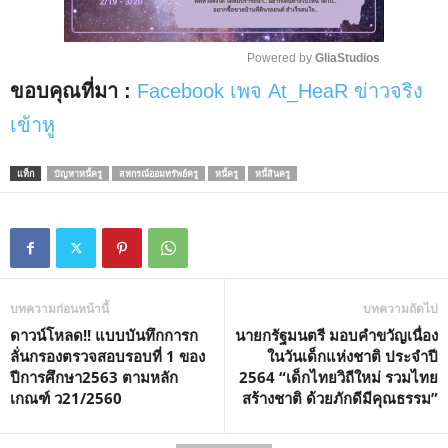
Powered by 
GliaStudios
ขอบคุณที่มา :
Facebook เพจ At_HeaR ข่าวจริง
M
u
เข้าหู
t
e
แท็ก
ปัญหาหนี้ครู
สหกรณ์ออมทรัพย์ครู
หนี้ครู
หนี้สินครู
บทความก่อนหน้านี้
บทความถัดไป
ดาวน์โหลด!! แบบบันทึกการก
นายกรัฐมนตรี มอบคำขวัญเนื่อง
ลั่นกรองตรวจสอบรอบที่ 1 ของ
ในวันเด็กแห่งชาติ ประจำปี
ปีการศึกษา2563 ตามหลัก
2564 “เด็กไทยวิถีใหม่ รวมไทย
เกณฑ์ ว21/2560
สร้างชาติ ด้วยภักดีมีคุณธรรม”