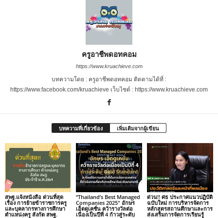
ครูอาชีพดอทคอม
https://www.kruachieve.com
บทความโดย : ครูอาชีพดอทคอม ติดตามได้ที่ :
https://www.facebook.com/kruachieve เว็บไซต์ : https://www.kruachieve.com
บทความที่เกี่ยวข้อง
เพิ่มเติมจากผู้เขียน
สพฐ.แจ้งหนังสือ ด่วนที่สุด
“Thailand’s Best Managed
ด่วน!! ศธ ประกาศแนวปฏิบัติ
เรื่อง การย้ายข้าราชการครู
Companies 2025″ อักษร
ฉบับใหม่ การบริหารจัดการ
และบุคลากรทางการศึกษา
เอ็ดดูเคชั่น คว้ารางวัลต่อ
หลักสูตรสถานศึกษาและการ
ตำแหน่งครู สังกัด สพฐ.
เนื่องเป็นปีที่ 4 ก้าวสู่ระดับ
ส่งเสริมการจัดการเรียนรู้