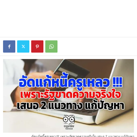
อัดแก้หนี้ครูเหลว !!! เพราะรัฐขาดความจริงใจ เสนอ 2 แนวทาง แก้ปัญหา