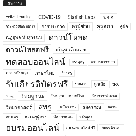
ป้ายกำกับ
COVID-19
Starfish Labz
ก.ค.ศ.
Active Learning
คุรุสภา
ครูผู้ช่วย
คู่มือ
การประกวด
กระทรวงศึกษาธิการ
ดาวน์โหลด
ณัฏฐพล ทีปสุวรรณ
ดาวน์โหลดฟรี
ตรีนุช เทียนทอง
ทดสอบออนไลน์
บรรจุครู
พนักงานราชการ
ภาษาไทย
ภาษาอังกฤษ
ย้ายครู
รับเกียรติบัตรฟรี
ลูกเสือ
วPA
รายงาน
วิทยฐานะ
วิทยฐานะเกณฑ์ใหม่
วิทยาการคำนวณ
วันครู
สพฐ.
วิทยาศาสตร์
สมัครสอบ
สมัครงาน
สสวท
สอบครูผู้ช่วย
สอบครู
สื่อการสอน
หลักสูตร
อบรมออนไลน์
อบรมออนไลน์ฟรี
อัมพร พินะสา