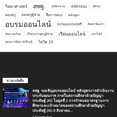
สพฐ.
วิทยาศาสตร์
สมัครสอบ
สมัครงาน
สสวท
สอบครูผู้ช่วย
สอบครู
สื่อการสอน
หลักสูตร
อบรมออนไลน์
อบรมออนไลน์ฟรี
อัมพร พินะสา
เรียนออนไลน์
เรียกบรรจุครูผู้ช่วย
แจกไฟล์
เปิดภาคเรียน
โควิด 19
แผนการจัดการเรียนรู้
ข่าวมากยิ่งขึ้น
สพฐ. ขอเชิญอบรมออนไลน์ หลักสูตรการดำเนินงาน
ประกันคุณภาพ ภายในสถานศึกษาด้วยปัญญา
ประดิษฐ์ (AI) โมดูลที่ 2 การกำหนดมาตรฐานการ
ศึกษาและเป้าหมายของสถานศึกษาด้วยปัญญา
ประดิษฐ์ (AI) 8 สิงหาคม...
5 สิงหาคม 2569