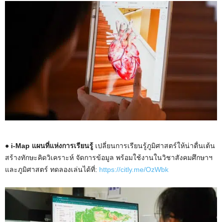
M
u
t
e
● i-Map แผนที่แห่งการเรียนรู้
เปลี่ยนการเรียนรู้ภูมิศาสตร์ให้น่าตื่นเต้น
สร้างทักษะคิดวิเคราะห์ จัดการข้อมูล พร้อมใช้งานในวิชาสังคมศึกษาฯ
และภูมิศาสตร์ ทดลองเล่นได้ที่:
https://citly.me/OzWbk