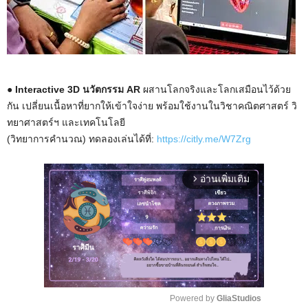
● Interactive 3D นวัตกรรม AR
ผสานโลกจริงและโลกเสมือนไว้ด้วย
กัน เปลี่ยนเนื้อหาที่ยากให้เข้าใจง่าย พร้อมใช้งานในวิชาคณิตศาสตร์ วิ
ทยาศาสตร์ฯ และเทคโนโลยี
(วิทยาการคำนวณ) ทดลองเล่นได้ที่:
https://citly.me/W7Zrg
อ่านเพิ่มเติม
arrow_forward_ios
Powered by 
GliaStudios