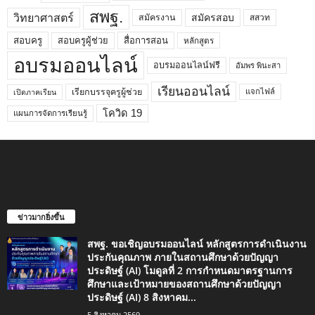
สพฐ.
วิทยาศาสตร์
สมัครสอบ
สมัครงาน
สสวท
สอบครูผู้ช่วย
สอบครู
สื่อการสอน
หลักสูตร
อบรมออนไลน์
อบรมออนไลน์ฟรี
อัมพร พินะสา
เรียนออนไลน์
เรียกบรรจุครูผู้ช่วย
แจกไฟล์
เปิดภาคเรียน
โควิด 19
แผนการจัดการเรียนรู้
ข่าวมากยิ่งขึ้น
สพฐ. ขอเชิญอบรมออนไลน์ หลักสูตรการดำเนินงาน
ประกันคุณภาพ ภายในสถานศึกษาด้วยปัญญา
ประดิษฐ์ (AI) โมดูลที่ 2 การกำหนดมาตรฐานการ
ศึกษาและเป้าหมายของสถานศึกษาด้วยปัญญา
ประดิษฐ์ (AI) 8 สิงหาคม...
5 สิงหาคม 2569