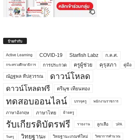
ป้ายกำกับ
COVID-19
Starfish Labz
ก.ค.ศ.
Active Learning
คุรุสภา
ครูผู้ช่วย
คู่มือ
การประกวด
กระทรวงศึกษาธิการ
ดาวน์โหลด
ณัฏฐพล ทีปสุวรรณ
ดาวน์โหลดฟรี
ตรีนุช เทียนทอง
ทดสอบออนไลน์
บรรจุครู
พนักงานราชการ
ภาษาไทย
ภาษาอังกฤษ
ย้ายครู
รับเกียรติบัตรฟรี
ลูกเสือ
วPA
รายงาน
วิทยฐานะ
วิทยฐานะเกณฑ์ใหม่
วิทยาการคำนวณ
วันครู