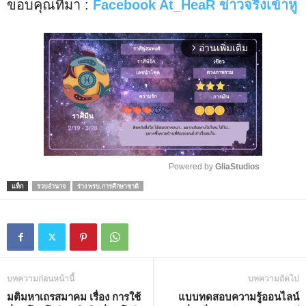
ขอบคุณที่มา :
Facebook
At_HeaR
ข่าวจริงเข้าหู
อ่านเพิ่มเติม
arrow_forward_ios
Powered by 
GliaStudios
แท็ก
รวบอำนาจ
ร่าง พรบ.การศึกษาชาติ
M
u
t
e
บทความก่อนหน้านี้
บทความถัดไป
มติมหาเถรสมาคม เรื่อง การใช้
แบบทดสอบความรู้ออนไลน์