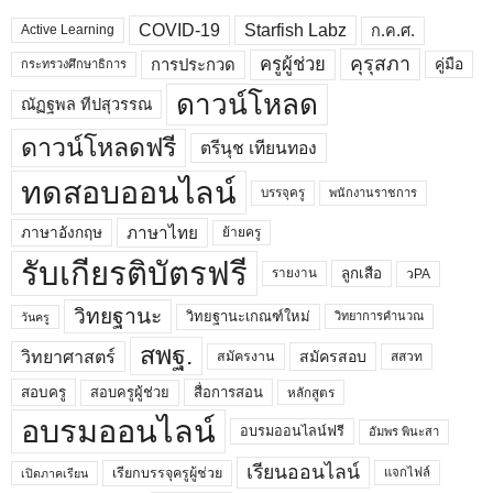
COVID-19
Starfish Labz
ก.ค.ศ.
Active Learning
คุรุสภา
ครูผู้ช่วย
คู่มือ
การประกวด
กระทรวงศึกษาธิการ
ดาวน์โหลด
ณัฏฐพล ทีปสุวรรณ
ดาวน์โหลดฟรี
ตรีนุช เทียนทอง
ทดสอบออนไลน์
บรรจุครู
พนักงานราชการ
ภาษาไทย
ภาษาอังกฤษ
ย้ายครู
รับเกียรติบัตรฟรี
ลูกเสือ
วPA
รายงาน
วิทยฐานะ
วิทยฐานะเกณฑ์ใหม่
วิทยาการคำนวณ
วันครู
สพฐ.
วิทยาศาสตร์
สมัครสอบ
สมัครงาน
สสวท
สอบครูผู้ช่วย
สอบครู
สื่อการสอน
หลักสูตร
อบรมออนไลน์
อบรมออนไลน์ฟรี
อัมพร พินะสา
เรียนออนไลน์
เรียกบรรจุครูผู้ช่วย
แจกไฟล์
เปิดภาคเรียน