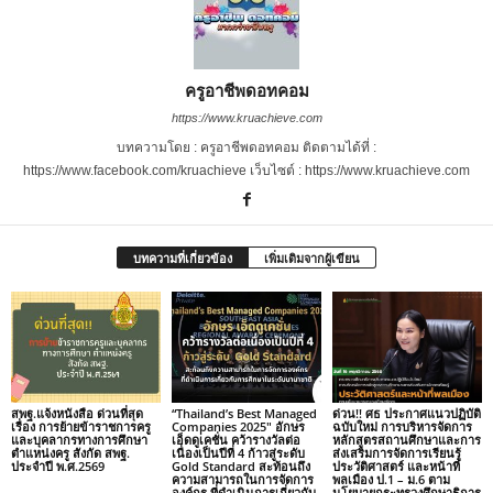
ครูอาชีพดอทคอม
https://www.kruachieve.com
บทความโดย : ครูอาชีพดอทคอม ติดตามได้ที่ :
https://www.facebook.com/kruachieve เว็บไซต์ : https://www.kruachieve.com
บทความที่เกี่ยวข้อง
เพิ่มเติมจากผู้เขียน
สพฐ.แจ้งหนังสือ ด่วนที่สุด
“Thailand’s Best Managed
ด่วน!! ศธ ประกาศแนวปฏิบัติ
เรื่อง การย้ายข้าราชการครู
Companies 2025″ อักษร
ฉบับใหม่ การบริหารจัดการ
และบุคลากรทางการศึกษา
เอ็ดดูเคชั่น คว้ารางวัลต่อ
หลักสูตรสถานศึกษาและการ
ตำแหน่งครู สังกัด สพฐ.
เนื่องเป็นปีที่ 4 ก้าวสู่ระดับ
ส่งเสริมการจัดการเรียนรู้
ประจำปี พ.ศ.2569
Gold Standard สะท้อนถึง
ประวัติศาสตร์ และหน้าที่
ความสามารถในการจัดการ
พลเมือง ป.1 – ม.6 ตาม
องค์กร ที่ดำเนินการเกี่ยวกับ
นโยบายกระทรวงศึกษาธิการ