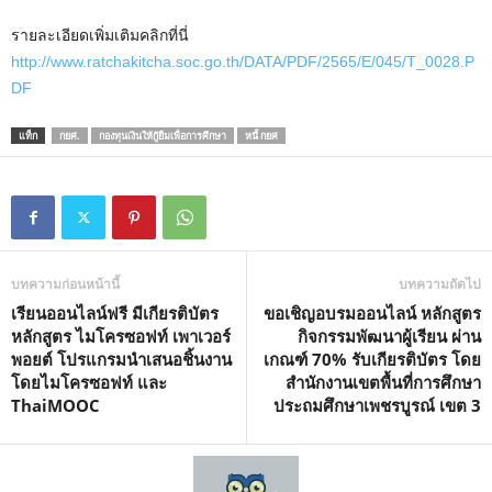
รายละเอียดเพิ่มเติมคลิกที่นี่
http://www.ratchakitcha.soc.go.th/DATA/PDF/2565/E/045/T_0028.P
DF
แท็ก
กยศ.
กองทุนเงินให้กู้ยืมเพื่อการศึกษา
หนี้ กยศ
บทความก่อนหน้านี้
บทความถัดไป
เรียนออนไลน์ฟรี มีเกียรติบัตร
ขอเชิญอบรมออนไลน์ หลักสูตร
หลักสูตร ไมโครซอฟท์ เพาเวอร์
กิจกรรมพัฒนาผู้เรียน ผ่าน
พอยต์ โปรแกรมนำเสนอชิ้นงาน
เกณฑ์ 70% รับเกียรติบัตร โดย
โดยไมโครซอฟท์ และ
สำนักงานเขตพื้นที่การศึกษา
ThaiMOOC
ประถมศึกษาเพชรบูรณ์ เขต 3