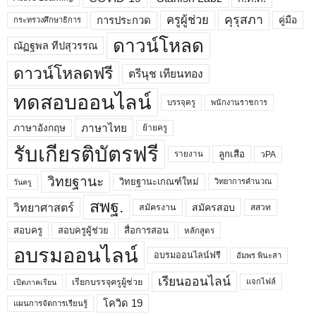
คุรุสภา
ครูผู้ช่วย
คู่มือ
การประกวด
กระทรวงศึกษาธิการ
ดาวน์โหลด
ณัฏฐพล ทีปสุวรรณ
ดาวน์โหลดฟรี
ตรีนุช เทียนทอง
ทดสอบออนไลน์
บรรจุครู
พนักงานราชการ
ภาษาไทย
ภาษาอังกฤษ
ย้ายครู
รับเกียรติบัตรฟรี
ลูกเสือ
วPA
รายงาน
วิทยฐานะ
วิทยฐานะเกณฑ์ใหม่
วิทยาการคำนวณ
วันครู
สพฐ.
วิทยาศาสตร์
สมัครสอบ
สมัครงาน
สสวท
สอบครูผู้ช่วย
สอบครู
สื่อการสอน
หลักสูตร
อบรมออนไลน์
อบรมออนไลน์ฟรี
อัมพร พินะสา
เรียนออนไลน์
เรียกบรรจุครูผู้ช่วย
แจกไฟล์
เปิดภาคเรียน
โควิด 19
แผนการจัดการเรียนรู้