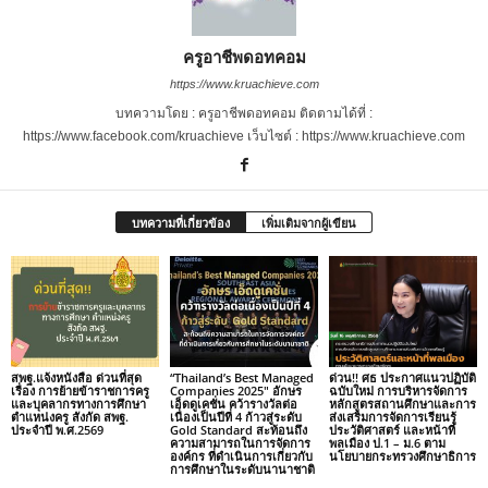
ครูอาชีพดอทคอม
https://www.kruachieve.com
บทความโดย : ครูอาชีพดอทคอม ติดตามได้ที่ :
https://www.facebook.com/kruachieve เว็บไซต์ : https://www.kruachieve.com
บทความที่เกี่ยวข้อง
เพิ่มเติมจากผู้เขียน
สพฐ.แจ้งหนังสือ ด่วนที่สุด
“Thailand’s Best Managed
ด่วน!! ศธ ประกาศแนวปฏิบัติ
เรื่อง การย้ายข้าราชการครู
Companies 2025″ อักษร
ฉบับใหม่ การบริหารจัดการ
และบุคลากรทางการศึกษา
เอ็ดดูเคชั่น คว้ารางวัลต่อ
หลักสูตรสถานศึกษาและการ
ตำแหน่งครู สังกัด สพฐ.
เนื่องเป็นปีที่ 4 ก้าวสู่ระดับ
ส่งเสริมการจัดการเรียนรู้
ประจำปี พ.ศ.2569
Gold Standard สะท้อนถึง
ประวัติศาสตร์ และหน้าที่
ความสามารถในการจัดการ
พลเมือง ป.1 – ม.6 ตาม
องค์กร ที่ดำเนินการเกี่ยวกับ
นโยบายกระทรวงศึกษาธิการ
การศึกษาในระดับนานาชาติ