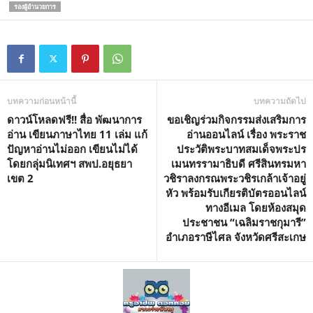
รองผู้อำนวยการ
บทความก่อนหน้านี้
บทความถัดไป
ดาวน์โหลดฟรี!! สื่อ พัฒนาการ
ขอเชิญร่วมกิจกรรมส่งเสริมการ
อ่าน เขียนภาษาไทย 11 เล่ม แก้
อ่านออนไลน์ เรื่อง พระราช
ปัญหาอ่านไม่ออก เขียนไม่ได้
ประวัติพระบาทสมเด็จพระปร
โดยกลุ่มนิเทศฯ สพป.อยุธยา
เมนทรรามาธิบดี ศรีสินทรมหา
เขต 2
วชิราลงกรณพระวชิรเกล้าเจ้าอยู่
หัว พร้อมรับเกียรติบัตรออนไลน์
ทางอีเมล โดยห้องสมุด
ประชาชน “เฉลิมราชกุมารี”
อำเภอราษีไศล จังหวัดศรีสะเกษ