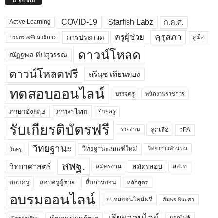
ป้ายกำกับ
COVID-19
Starfish Labz
ก.ค.ศ.
Active Learning
คุรุสภา
ครูผู้ช่วย
คู่มือ
การประกวด
กระทรวงศึกษาธิการ
ดาวน์โหลด
ณัฏฐพล ทีปสุวรรณ
ดาวน์โหลดฟรี
ตรีนุช เทียนทอง
ทดสอบออนไลน์
บรรจุครู
พนักงานราชการ
ภาษาไทย
ภาษาอังกฤษ
ย้ายครู
รับเกียรติบัตรฟรี
ลูกเสือ
วPA
รายงาน
วิทยฐานะ
วิทยฐานะเกณฑ์ใหม่
วิทยาการคำนวณ
วันครู
สพฐ.
วิทยาศาสตร์
สมัครสอบ
สมัครงาน
สสวท
สอบครูผู้ช่วย
สอบครู
สื่อการสอน
หลักสูตร
อบรมออนไลน์
อบรมออนไลน์ฟรี
อัมพร พินะสา
เรียนออนไลน์
เรียกบรรจุครูผู้ช่วย
แจกไฟล์
เปิดภาคเรียน