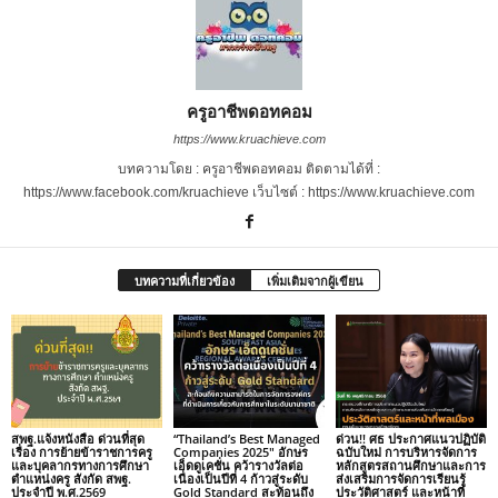
ครูอาชีพดอทคอม
https://www.kruachieve.com
บทความโดย : ครูอาชีพดอทคอม ติดตามได้ที่ :
https://www.facebook.com/kruachieve เว็บไซต์ : https://www.kruachieve.com
บทความที่เกี่ยวข้อง
เพิ่มเติมจากผู้เขียน
สพฐ.แจ้งหนังสือ ด่วนที่สุด
“Thailand’s Best Managed
ด่วน!! ศธ ประกาศแนวปฏิบัติ
เรื่อง การย้ายข้าราชการครู
Companies 2025″ อักษร
ฉบับใหม่ การบริหารจัดการ
และบุคลากรทางการศึกษา
เอ็ดดูเคชั่น คว้ารางวัลต่อ
หลักสูตรสถานศึกษาและการ
ตำแหน่งครู สังกัด สพฐ.
เนื่องเป็นปีที่ 4 ก้าวสู่ระดับ
ส่งเสริมการจัดการเรียนรู้
ประจำปี พ.ศ.2569
Gold Standard สะท้อนถึง
ประวัติศาสตร์ และหน้าที่