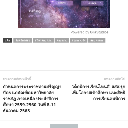
Powered by 
GliaStudios
แท็ก
รับสมัครสอบ
สมัครสอบ ก.พ.
สอบ ก.พ.
สอบ ก.พ. 64
สอบ ภาค ก.
M
u
t
e
บทความก่อนหน้านี้
บทความถัดไป
กำหนดการพระราชทานปริญญา
‘เด็กพิการเรียนไหนดี’ สสส.รุก
บัตร แก่บัณฑิตมหาวิทยาลัย
เพิ่มโอกาสเข้าศึกษา แนะสิทธิ
ราชภัฏ ภาคเหนือ ประจำปีการ
การเรียนคนพิการ
ศึกษา​ 2559-2560 วันที่ 8-11
ธันวาคม 2563