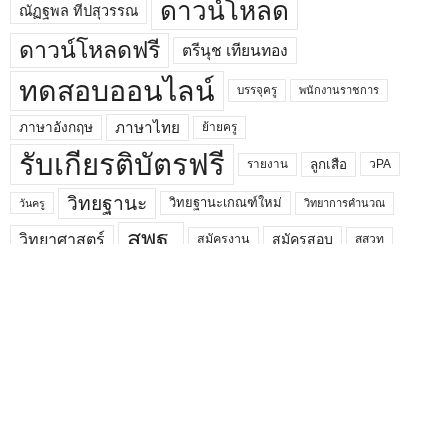
ดาวน์โหลด
ณัฏฐพล ทีปสุวรรณ
ดาวน์โหลดฟรี
ตรีนุช เทียนทอง
ทดสอบออนไลน์
บรรจุครู
พนักงานราชการ
ภาษาไทย
ภาษาอังกฤษ
ย้ายครู
รับเกียรติบัตรฟรี
ลูกเสือ
วPA
รายงาน
วิทยฐานะ
วิทยฐานะเกณฑ์ใหม่
วิทยาการคำนวณ
วันครู
สพฐ.
วิทยาศาสตร์
สมัครสอบ
สมัครงาน
สสวท
สอบครูผู้ช่วย
สอบครู
สื่อการสอน
หลักสูตร
อบรมออนไลน์
อบรมออนไลน์ฟรี
อัมพร พินะสา
เรียนออนไลน์
เรียกบรรจุครูผู้ช่วย
แจกไฟล์
เปิดภาคเรียน
โควิด 19
แผนการจัดการเรียนรู้