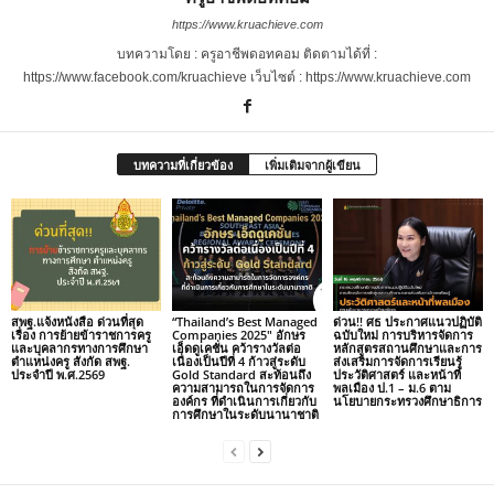
https://www.kruachieve.com
บทความโดย : ครูอาชีพดอทคอม ติดตามได้ที่ :
https://www.facebook.com/kruachieve เว็บไซต์ : https://www.kruachieve.com
บทความที่เกี่ยวข้อง
เพิ่มเติมจากผู้เขียน
สพฐ.แจ้งหนังสือ ด่วนที่สุด
“Thailand’s Best Managed
ด่วน!! ศธ ประกาศแนวปฏิบัติ
เรื่อง การย้ายข้าราชการครู
Companies 2025″ อักษร
ฉบับใหม่ การบริหารจัดการ
และบุคลากรทางการศึกษา
เอ็ดดูเคชั่น คว้ารางวัลต่อ
หลักสูตรสถานศึกษาและการ
ตำแหน่งครู สังกัด สพฐ.
เนื่องเป็นปีที่ 4 ก้าวสู่ระดับ
ส่งเสริมการจัดการเรียนรู้
ประจำปี พ.ศ.2569
Gold Standard สะท้อนถึง
ประวัติศาสตร์ และหน้าที่
ความสามารถในการจัดการ
พลเมือง ป.1 – ม.6 ตาม
องค์กร ที่ดำเนินการเกี่ยวกับ
นโยบายกระทรวงศึกษาธิการ
การศึกษาในระดับนานาชาติ