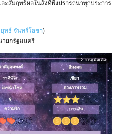
ง และสัมฤทธิผลในสิ่งที่พึงปรารถนาทุกประการ
ยุทธ์ จันทร์โอชา
)
นายกรัฐมนตรี
อ่านเพิ่มเติม
arrow_forward_ios