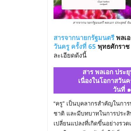
สารจากนายกรัฐมนตรี พลเอก ประยุทธ์ จันทร
สารจากนายกรัฐมนตรี
พลเ
วันครู ครั้งที่ 65
พุทธศักราช 
ละเอียดดังนี้
สาร พลเอก ประยุ
เนื่องในโอกาสวันคร
วันที
“ครู” เป็นบุคลากรสําคัญในก
ชาติ และมีบทบาทในการประสิท
เปลี่ยนแปลงที่เกิดขึ้นอย่างรวดเ