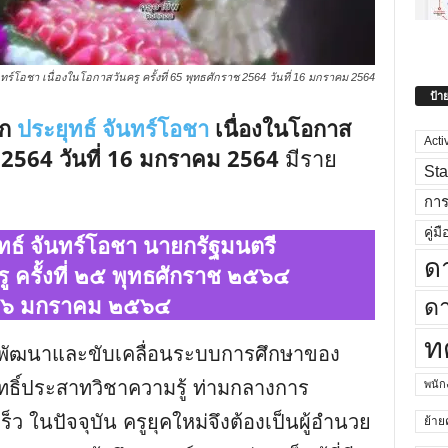
์โอชา เนื่องในโอกาสวันครู ครั้งที่ 65 พุทธศักราช 2564 วันที่ 16 มกราคม 2564
ป้า
อก
ประยุทธ์ จันทร์โอชา
เนื่องในโอกาส
Acti
2564 วันที่ 16 มกราคม 2564
มีราย
Sta
กา
คู่มื
ทธ์ จันทร์โอชา นายกรัฐมนตรี
ด
ู ครั้งที่ ๒๕ พุทธศักราช ๒๕๖๔
่ ๑๖ มกราคม ๒๕๖๔
ดา
ท
ารพัฒนาและขับเคลื่อนระบบการศึกษาของ
ธิ์ประสาทวิชาความรู้ ท่ามกลางการ
พนั
ร็ว ในปัจจุบัน ครูยุคใหม่จึงต้องเป็นผู้อํานวย
ย้าย