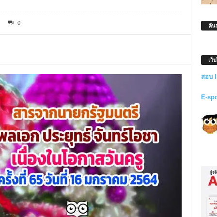
0
ค้น
เว็
สอบ 
E-sp