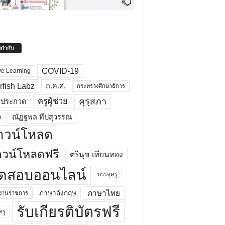
ยกำกับ
COVID-19
ve Learning
rfish Labz
ก.ค.ศ.
กระทรวงศึกษาธิการ
คุรุสภา
ครูผู้ช่วย
รประกวด
อ
ณัฏฐพล ทีปสุวรรณ
าวน์โหลด
วน์โหลดฟรี
ตรีนุช เทียนทอง
ดสอบออนไลน์
บรรจุครู
ภาษาไทย
ภาษาอังกฤษ
กงานราชการ
รับเกียรติบัตรฟรี
ครู