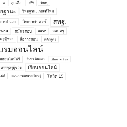
ลูกเสือ
วPA
งาน
วันครู
ทยฐานะ
วิทยฐานะเกณฑ์ใหม่
สพฐ.
วิทยาศาสตร์
ยาการคำนวณ
สมัครสอบ
สอบครู
ครงาน
สสวท
รูผู้ช่วย
สื่อการสอน
หลักสูตร
บรมออนไลน์
มออนไลน์ฟรี
อัมพร พินะสา
เปิดภาคเรียน
เรียนออนไลน์
กบรรจุครูผู้ช่วย
โควิด 19
ฟล์
แผนการจัดการเรียนรู้