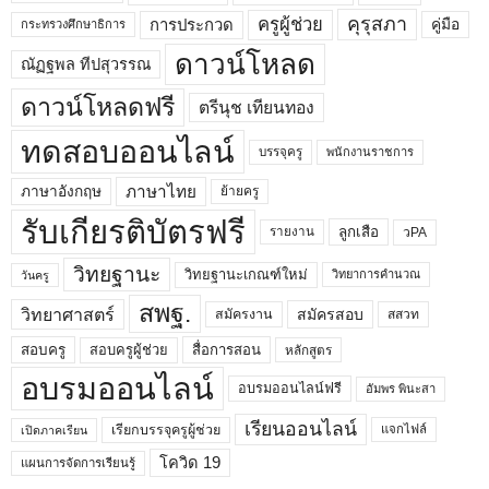
คุรุสภา
ครูผู้ช่วย
คู่มือ
การประกวด
กระทรวงศึกษาธิการ
ดาวน์โหลด
ณัฏฐพล ทีปสุวรรณ
ดาวน์โหลดฟรี
ตรีนุช เทียนทอง
ทดสอบออนไลน์
บรรจุครู
พนักงานราชการ
ภาษาไทย
ภาษาอังกฤษ
ย้ายครู
รับเกียรติบัตรฟรี
ลูกเสือ
วPA
รายงาน
วิทยฐานะ
วิทยฐานะเกณฑ์ใหม่
วิทยาการคำนวณ
วันครู
สพฐ.
วิทยาศาสตร์
สมัครสอบ
สมัครงาน
สสวท
สอบครูผู้ช่วย
สอบครู
สื่อการสอน
หลักสูตร
อบรมออนไลน์
อบรมออนไลน์ฟรี
อัมพร พินะสา
เรียนออนไลน์
เรียกบรรจุครูผู้ช่วย
แจกไฟล์
เปิดภาคเรียน
โควิด 19
แผนการจัดการเรียนรู้