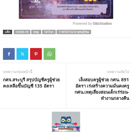
Powered by 
GliaStudios
แท็ก
COVID-19
สพฐ.
โคโรน่า
ไวรัสโคโรน่าสายพันธุ์ใหม่
M
u
t
e
บทความก่อนหน้านี้
บทความถัดไป
กศจ.สระบุรี สรุปบัญชีครูผู้ช่วย
เล็งสอบครูผู้ช่วย กศน. 891
คงเหลือขึ้นบัญชี 135 อัตรา
อัตรา เร่งสร้างความมั่นคงครู
กศน.เหตุเสี่ยงสอนเด็กเร่ร่อน-
ทำงานกลางคืน