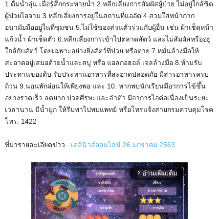
1.ดื่มน้ำอุ่น เมื่อรู้สึกกระหายน้ำ 2.หลีกเลี่ยงการสัมผัสผู้ป่วย ไม่อยู่ใกล้ชิด
ผู้ป่วยไอจาม 3.หลีกเลี่ยงการอยู่ในสถานที่แออัด 4.สวมใส่หน้ากาก
อนามัยมืออยู่ในที่ชุมชน 5.ไม่ใช้ของส่วนตัวร่วมกับผู้อื่น เช่น ผ้าเช็ดหน้า
แก้วน้ำ ผ้าเช็ดตัว 6.หลีกเลี่ยงการเข้าไปตลาดสัตว์ และไม่สัมผัสหรืออยู่
ใกล้กับสัตว์ โดยเฉพาะอย่างยิ่งสัตว์ที่ป่วย หรือตาย 7.หมั่นล้างมือให้
สะอาดอยู่เสมอด้วยน้ำและสบู่ หรือ แอลกอฮอล์ เจลล้างมือ 8.ห้ามรับ
ประทานของดิบ รับประทานอาหารที่สะอาดปลอดภัย มีสารอาหารครบ
ถ้วน 9.นอนพักผ่อนให้เพียงพอ และ 10. หากพบนักเรียนมีอาการไข้ขึ้น
อย่างรวดเร็ว ลดยาก ปวดศีรษะและลำตัว มีอาการไอต่อเนื่องเป็นระยะ
เวลานาน มีน้ำมูก ให้รีบพาไปพบแพทย์ หรือโทรแจ้งสายกรมควบคุมโรค
โทร. 1422
ที่มารายละเอียดข่าว :
เดลินิวส์ออนไลน์ 26 มกราคม 2563
อ่านเพิ่มเติม
arrow_forward_ios