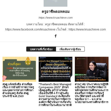
ครูอาชีพดอทคอม
https://www.kruachieve.com
บทความโดย : ครูอาชีพดอทคอม ติดตามได้ที่ :
https://www.facebook.com/kruachieve เว็บไซต์ : https://www.kruachieve.com
บทความที่เกี่ยวข้อง
เพิ่มเติมจากผู้เขียน
สพฐ.แจ้งหนังสือ ด่วนที่สุด
“Thailand’s Best Managed
ด่วน!! ศธ ประกาศแนวปฏิบัติ
เรื่อง การย้ายข้าราชการครู
Companies 2025″ อักษร
ฉบับใหม่ การบริหารจัดการ
และบุคลากรทางการศึกษา
เอ็ดดูเคชั่น คว้ารางวัลต่อ
หลักสูตรสถานศึกษาและการ
ตำแหน่งครู สังกัด สพฐ.
เนื่องเป็นปีที่ 4 ก้าวสู่ระดับ
ส่งเสริมการจัดการเรียนรู้
ประจำปี พ.ศ.2569
Gold Standard สะท้อนถึง
ประวัติศาสตร์ และหน้าที่
ความสามารถในการจัดการ
พลเมือง ป.1 – ม.6 ตาม
องค์กร ที่ดำเนินการเกี่ยวกับ
นโยบายกระทรวงศึกษาธิการ
การศึกษาในระดับนานาชาติ