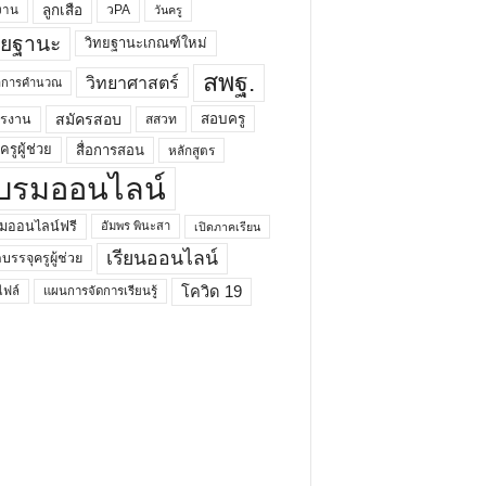
ลูกเสือ
วPA
งาน
วันครู
ทยฐานะ
วิทยฐานะเกณฑ์ใหม่
สพฐ.
วิทยาศาสตร์
ยาการคำนวณ
สมัครสอบ
สอบครู
ครงาน
สสวท
รูผู้ช่วย
สื่อการสอน
หลักสูตร
บรมออนไลน์
มออนไลน์ฟรี
อัมพร พินะสา
เปิดภาคเรียน
เรียนออนไลน์
กบรรจุครูผู้ช่วย
โควิด 19
ฟล์
แผนการจัดการเรียนรู้