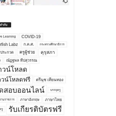
ยกำกับ
COVID-19
ve Learning
rfish Labz
ก.ค.ศ.
กระทรวงศึกษาธิการ
คุรุสภา
ครูผู้ช่วย
รประกวด
อ
ณัฏฐพล ทีปสุวรรณ
าวน์โหลด
วน์โหลดฟรี
ตรีนุช เทียนทอง
ดสอบออนไลน์
บรรจุครู
ภาษาไทย
ภาษาอังกฤษ
กงานราชการ
รับเกียรติบัตรฟรี
ครู