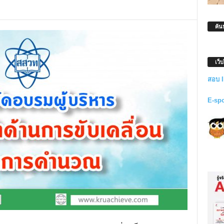
ค้น
เว็
สอบ 
E-sp