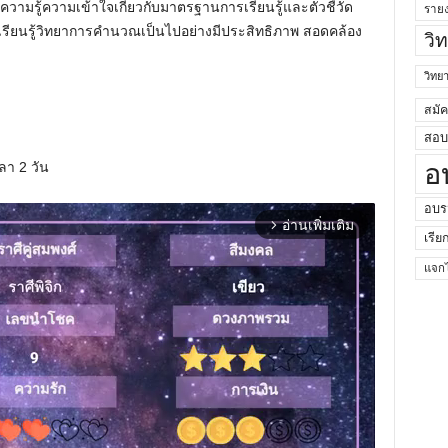
ความรู้ความเข้าใจเกี่ยวกับมาตรฐานการเรียนรู้และตัวชี้วัด
ราย
รียนรู้วิทยาการคำนวณเป็นไปอย่างมีประสิทธิภาพ สอดคล้อง
วิ
วิท
สมั
สอบค
อ
ลา 2 วัน
อบร
อ่านเพิ่มเติม
arrow_forward_ios
เรีย
แจกไ