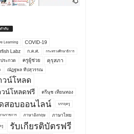
ยกำกับ
COVID-19
ve Learning
rfish Labz
ก.ค.ศ.
กระทรวงศึกษาธิการ
คุรุสภา
ครูผู้ช่วย
รประกวด
อ
ณัฏฐพล ทีปสุวรรณ
าวน์โหลด
วน์โหลดฟรี
ตรีนุช เทียนทอง
ดสอบออนไลน์
บรรจุครู
ภาษาไทย
ภาษาอังกฤษ
กงานราชการ
รับเกียรติบัตรฟรี
ครู