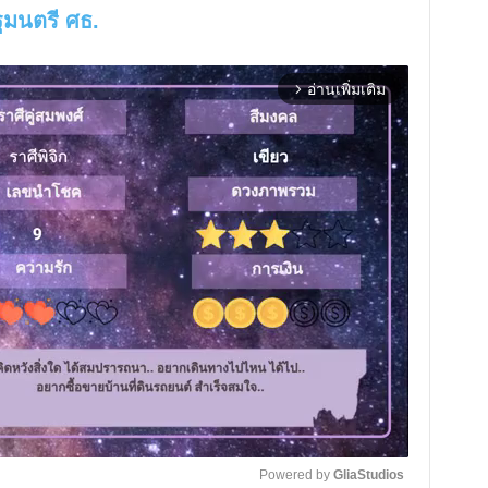
ฐมนตรี ศธ.
อ่านเพิ่มเติม
arrow_forward_ios
Powered by 
GliaStudios