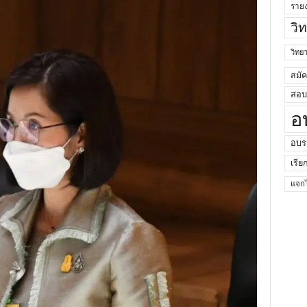
ราย
วิ
วิท
สมั
สอบค
อ
อบร
เรีย
แจกไ