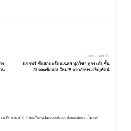
M
u
t
e
บทความถัดไป
าร
แจกฟรี ข้อสอบพร้อมเฉลย ทุกวิชา ทุกระดับชั้น
ถาน
อัปเดตข้อสอบใหม่!!! จากอักษรเจริญทัศน์
 ติดตามได้ที่ : https://www.facebook.com/kruachieve เว็บไซต์ :
m