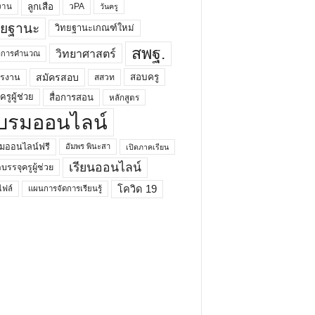
ลูกเสือ
วPA
งาน
วันครู
ทยฐานะ
วิทยฐานะเกณฑ์ใหม่
สพฐ.
วิทยาศาสตร์
ยาการคำนวณ
สมัครสอบ
สอบครู
ครงาน
สสวท
รูผู้ช่วย
สื่อการสอน
หลักสูตร
บรมออนไลน์
มออนไลน์ฟรี
อัมพร พินะสา
เปิดภาคเรียน
เรียนออนไลน์
กบรรจุครูผู้ช่วย
โควิด 19
ฟล์
แผนการจัดการเรียนรู้