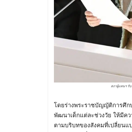
สภาผู้แทนฯ รั
โดยร่างพระราชบัญญัติการศึก
พัฒนาเด็กแต่ละช่วงวัย ให้มี
ตามบริบทของสังคมที่เปลี่ยนแป