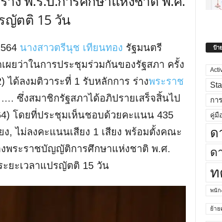
ร่าง พ.ร.บ.การศึกษาแห่งชาติ พ.ศ.
ัตติ 15 วัน
 2564
นางสาวตรีนุช เทียนทอง
รัฐมนตรี
ป้า
ดเผยว่าในการประชุมร่วมกันของรัฐสภา ครั้ง
Acti
 2) ได้ลงมติวาระที่ 1 รับหลักการ ร่าง
พระราช
Sta
…. ซึ่งสมาชิกรัฐสภาได้อภิปรายเสร็จสิ้นไป
กา
 2564) โดยที่ประชุมเห็นชอบด้วยคะแนน 435
คู่มื
ด
ียง, ไม่ลงคะแนนเสียง 1 เสียง พร้อมตั้งคณะ
งพระราชบัญญัติการศึกษาแห่งชาติ พ.ศ.
ดา
ยะเวลาแปรญัตติ 15 วัน
ท
พนั
ย้าย