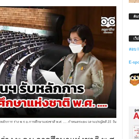
ค้น
เว็
สอบ 
E-sp
บหลักการ ร่าง พ.ร.บ.การศึกษาแห่งชาติ พ.ศ. .... กำหนดระยะเวลาแปรญัตติ 15 วัน