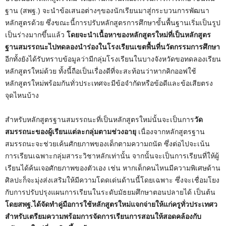
ฐาน (สพฐ.) จะนำข้อเสนอต่างๆของนักเรียนมาสู่กระบวนการพัฒนา
หลักสูตรด้วย ซึ่งขณะนี้การปรับหลักสูตรการศึกษาขั้นพื้นฐานเริ่มเป็นรูป
เป็นร่างมากขึ้นแล้ว
โดยจะนำเนื้อหาของหลักสูตรใหม่ที่เป็นหลักสูตร
ฐานสมรรถนะไปทดลองนำร่องในโรงเรียนเขตพื้นที่นวัตกรรมการศึกษา
อีกทั้งยังได้รับทราบข้อมูลว่ามีกลุ่มโรงเรียนในบางจังหวัดขอทดลองเรียน
หลักสูตรใหม่ด้วย ทั้งนี้ถือเป็นเรื่องดีที่จะสะท้อนว่าหากคิกออฟใช้
หลักสูตรใหม่พร้อมกันทั่วประเทศจะมีข้อจำกัดหรือข้อดีและข้อเสียตรง
จุดไหนบ้าง
สำหรับหลักสูตรฐานสมรรถนะที่เป็นหลักสูตรใหม่นั้นจะเป็นการ
วัด
สมรรถนะของผู้เรียนแต่ละกลุ่มตามช่วงอายุ
เนื่องจากหลักสูตรฐาน
สมรรถนะจะช่วยเค้นศักยภาพของเด็กตามความถนัด ซึ่งต่อไปจะเน้น
การเรียนเฉพาะกลุ่มสาระวิชาหลักเท่านั้น จากนั้นจะเป็นการเรียนที่ให้ผู้
เรียนได้ค้นเจอศักยภาพของตัวเอง เช่น หากเด็กคนไหนมีความพิเศษด้าน
ศิลปะก็จะมุ่งส่งเสริมให้มีความโดดเด่นด้านนี้โดยเฉพาะ ซึ่งจะเชื่อมโยง
กับการปรับปรุงแผนการเรียนในระดับมัธยมศึกษาตอนปลายได้ เป็นต้น
โดยสพฐ.ได้จัดทำคู่มือการใช้หลักสูตรใหม่แจกจ่ายให้แก่ครูทั่วประเทศว
สำหรับเตรียมความพร้อมการจัดการเรียนการสอนให้สอดคล้องกับ