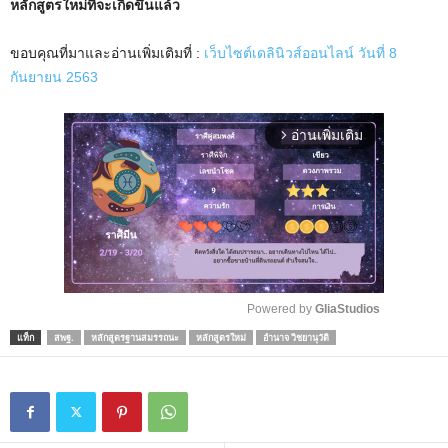
หลักสูตรใหม่ที่จะเกิดขึ้นแล้ว
ขอบคุณที่มาและอ่านเพิ่มเติมที่ :
เว็บไซต์เดลินิวส์ออนไลน์ วันที่ 8
กันยายน 2563
อ่านเพิ่มเติม
arrow_forward_ios
Powered by 
GliaStudios
แท็ก
สพฐ.
หลักสูตรฐานสมรรถนะ
หลักสูตรใหม่
อำนาจ วิชยานุวัติ
M
u
t
e