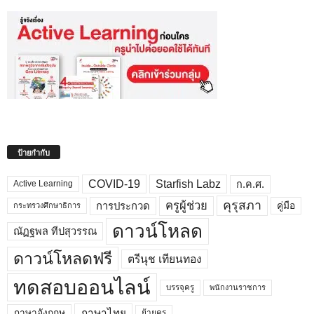
ป้ายกำกับ
COVID-19
Starfish Labz
ก.ค.ศ.
Active Learning
คุรุสภา
ครูผู้ช่วย
คู่มือ
การประกวด
กระทรวงศึกษาธิการ
ดาวน์โหลด
ณัฏฐพล ทีปสุวรรณ
ดาวน์โหลดฟรี
ตรีนุช เทียนทอง
ทดสอบออนไลน์
บรรจุครู
พนักงานราชการ
ภาษาไทย
ภาษาอังกฤษ
ย้ายครู