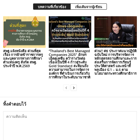
บทความที่เกี่ยวข้อง
เพิ่มเติมจากผู้เขียน
สพฐ.แจ้งหนังสือ ด่วนที่สุด
“Thailand’s Best Managed
ด่วน!! ศธ ประกาศแนวปฏิบัติ
เรื่อง การย้ายข้าราชการครู
Companies 2025″ อักษร
ฉบับใหม่ การบริหารจัดการ
และบุคลากรทางการศึกษา
เอ็ดดูเคชั่น คว้ารางวัลต่อ
หลักสูตรสถานศึกษาและการ
ตำแหน่งครู สังกัด สพฐ.
เนื่องเป็นปีที่ 4 ก้าวสู่ระดับ
ส่งเสริมการจัดการเรียนรู้
ประจำปี พ.ศ.2569
Gold Standard สะท้อนถึง
ประวัติศาสตร์ และหน้าที่
ความสามารถในการจัดการ
พลเมือง ป.1 – ม.6 ตาม
องค์กร ที่ดำเนินการเกี่ยวกับ
นโยบายกระทรวงศึกษาธิการ
การศึกษาในระดับนานาชาติ
ทิ้งคำตอบไว้