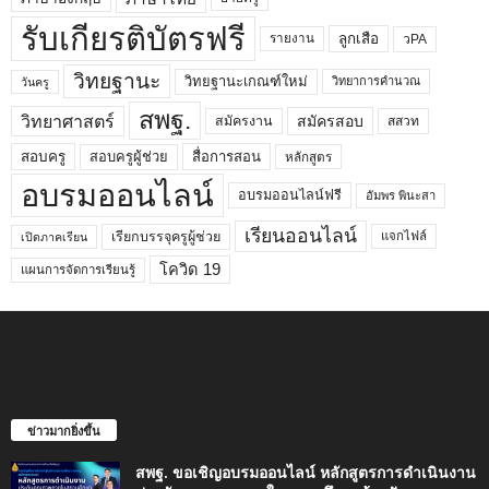
รับเกียรติบัตรฟรี
ลูกเสือ
วPA
รายงาน
วิทยฐานะ
วิทยฐานะเกณฑ์ใหม่
วิทยาการคำนวณ
วันครู
สพฐ.
วิทยาศาสตร์
สมัครสอบ
สมัครงาน
สสวท
สอบครูผู้ช่วย
สอบครู
สื่อการสอน
หลักสูตร
อบรมออนไลน์
อบรมออนไลน์ฟรี
อัมพร พินะสา
เรียนออนไลน์
เรียกบรรจุครูผู้ช่วย
แจกไฟล์
เปิดภาคเรียน
โควิด 19
แผนการจัดการเรียนรู้
ข่าวมากยิ่งขึ้น
สพฐ. ขอเชิญอบรมออนไลน์ หลักสูตรการดำเนินงาน