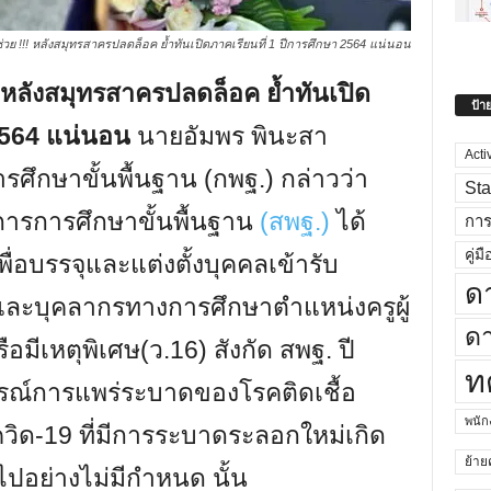
่วย !!! หลังสมุทรสาครปลดล็อค ย้ำทันเปิดภาคเรียนที่ 1 ปีการศึกษา 2564 แน่นอน
! หลังสมุทรสาครปลดล็อค ย้ำทันเปิด
ป้า
 2564 แน่นอน
นายอัมพร พินะสา
Acti
ึกษาขั้นพื้นฐาน (กพฐ.) กล่าวว่า
Sta
ารการศึกษาขั้นพื้นฐาน
(สพฐ.)
ได้
กา
คู่มื
พื่อบรรจุและแต่งตั้งบุคคลเข้ารับ
ด
ละบุคลากรทางการศึกษาตำแหน่งครูผู้
ดา
อมีเหตุพิเศษ(ว.16) สังกัด สพฐ. ปี
ท
รณ์การแพร่ระบาดของโรคติดเชื้อ
พนั
วิด-19 ที่มีการระบาดระลอกใหม่เกิด
ย้าย
ไปอย่างไม่มีกำหนด นั้น