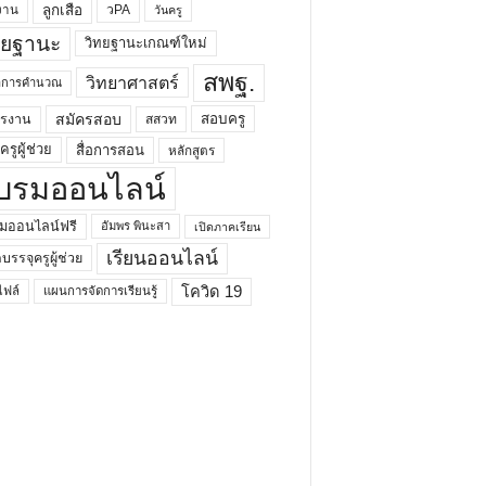
ลูกเสือ
วPA
งาน
วันครู
ทยฐานะ
วิทยฐานะเกณฑ์ใหม่
สพฐ.
วิทยาศาสตร์
ยาการคำนวณ
สมัครสอบ
สอบครู
ครงาน
สสวท
รูผู้ช่วย
สื่อการสอน
หลักสูตร
บรมออนไลน์
มออนไลน์ฟรี
อัมพร พินะสา
เปิดภาคเรียน
เรียนออนไลน์
กบรรจุครูผู้ช่วย
โควิด 19
ฟล์
แผนการจัดการเรียนรู้