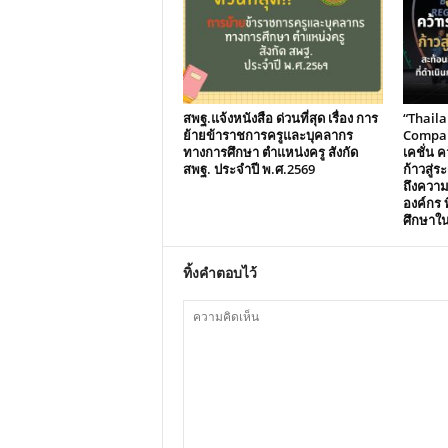
สพฐ.แจ้งหนังสือ ด่วนที่สุด เรื่อง การ
“Thail
ย้ายข้าราชการครูและบุคลากร
Compani
ทางการศึกษา ตำแหน่งครู สังกัด
เคชั่น คว
สพฐ. ประจำปี พ.ศ.2569
ก้าวสู่
ถึงควา
องค์กร ท
ศึกษาใ
ทิ้งคำตอบไว้