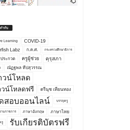
ยกำกับ
COVID-19
ve Learning
rfish Labz
ก.ค.ศ.
กระทรวงศึกษาธิการ
คุรุสภา
ครูผู้ช่วย
รประกวด
อ
ณัฏฐพล ทีปสุวรรณ
าวน์โหลด
วน์โหลดฟรี
ตรีนุช เทียนทอง
ดสอบออนไลน์
บรรจุครู
ภาษาไทย
ภาษาอังกฤษ
กงานราชการ
รับเกียรติบัตรฟรี
ครู