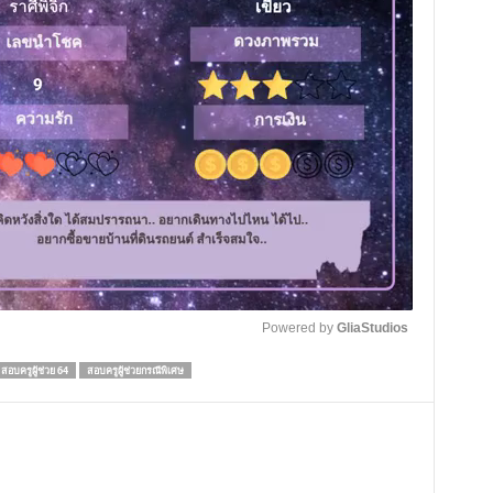
Powered by 
GliaStudios
สอบครูผู้ช่วย 64
สอบครูผู้ช่วยกรณีพิเศษ
M
u
t
e