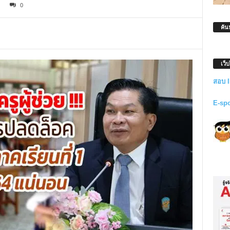
0
ค้น
เว็
สอบ 
E-sp