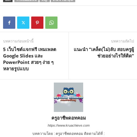
u
t
e
บทความก่อนหน้านี้
บทความถัดไป
5 เว็บไซต์แจกฟรี เทมเพลต
แนะนำ “เคล็ด(ไม่)ลับ สอบครูผู้
Google Slides และ
ช่วยอย่างไรให้ติด”
PowerPoint สวยๆ ง่าย ๆ
หลายรูปแบบ
ครูอาชีพดอทคอม
https://www.kruachieve.com
บทความโดย : ครูอาชีพดอทคอม ติดตามได้ที่ :