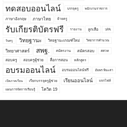
ทดสอบออนไลน์
บรรจุครู
พนักงานราชการ
ภาษาไทย
ภาษาอังกฤษ
ย้ายครู
รับเกียรติบัตรฟรี
ลูกเสือ
วPA
รายงาน
วิทยฐานะ
วิทยฐานะเกณฑ์ใหม่
วิทยาการคำนวณ
วันครู
สพฐ.
วิทยาศาสตร์
สมัครสอบ
สมัครงาน
สสวท
สอบครูผู้ช่วย
สอบครู
สื่อการสอน
หลักสูตร
อบรมออนไลน์
อบรมออนไลน์ฟรี
อัมพร พินะสา
เรียนออนไลน์
เรียกบรรจุครูผู้ช่วย
แจกไฟล์
เปิดภาคเรียน
โควิด 19
แผนการจัดการเรียนรู้