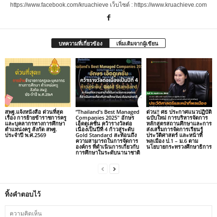
https://www.facebook.com/kruachieve เว็บไซต์ : https://www.kruachieve.com
บทความที่เกี่ยวข้อง
เพิ่มเติมจากผู้เขียน
สพฐ.แจ้งหนังสือ ด่วนที่สุด
“Thailand’s Best Managed
ด่วน!! ศธ ประกาศแนวปฏิบัติ
เรื่อง การย้ายข้าราชการครู
Companies 2025″ อักษร
ฉบับใหม่ การบริหารจัดการ
และบุคลากรทางการศึกษา
เอ็ดดูเคชั่น คว้ารางวัลต่อ
หลักสูตรสถานศึกษาและการ
ตำแหน่งครู สังกัด สพฐ.
เนื่องเป็นปีที่ 4 ก้าวสู่ระดับ
ส่งเสริมการจัดการเรียนรู้
ประจำปี พ.ศ.2569
Gold Standard สะท้อนถึง
ประวัติศาสตร์ และหน้าที่
ความสามารถในการจัดการ
พลเมือง ป.1 – ม.6 ตาม
องค์กร ที่ดำเนินการเกี่ยวกับ
นโยบายกระทรวงศึกษาธิการ
การศึกษาในระดับนานาชาติ
ทิ้งคำตอบไว้