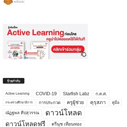
ป้ายกำกับ
COVID-19
Starfish Labz
ก.ค.ศ.
Active Learning
คุรุสภา
ครูผู้ช่วย
คู่มือ
การประกวด
กระทรวงศึกษาธิการ
ดาวน์โหลด
ณัฏฐพล ทีปสุวรรณ
ดาวน์โหลดฟรี
ตรีนุช เทียนทอง