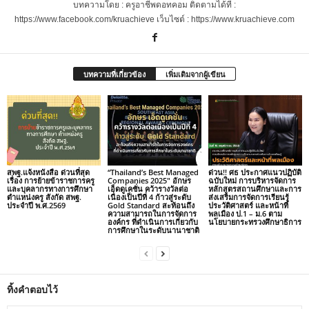
บทความโดย : ครูอาชีพดอทคอม ติดตามได้ที่ :
https://www.facebook.com/kruachieve เว็บไซต์ : https://www.kruachieve.com
บทความที่เกี่ยวข้อง
เพิ่มเติมจากผู้เขียน
สพฐ.แจ้งหนังสือ ด่วนที่สุด
“Thailand’s Best Managed
ด่วน!! ศธ ประกาศแนวปฏิบัติ
เรื่อง การย้ายข้าราชการครู
Companies 2025″ อักษร
ฉบับใหม่ การบริหารจัดการ
และบุคลากรทางการศึกษา
เอ็ดดูเคชั่น คว้ารางวัลต่อ
หลักสูตรสถานศึกษาและการ
ตำแหน่งครู สังกัด สพฐ.
เนื่องเป็นปีที่ 4 ก้าวสู่ระดับ
ส่งเสริมการจัดการเรียนรู้
ประจำปี พ.ศ.2569
Gold Standard สะท้อนถึง
ประวัติศาสตร์ และหน้าที่
ความสามารถในการจัดการ
พลเมือง ป.1 – ม.6 ตาม
องค์กร ที่ดำเนินการเกี่ยวกับ
นโยบายกระทรวงศึกษาธิการ
การศึกษาในระดับนานาชาติ
ทิ้งคำตอบไว้