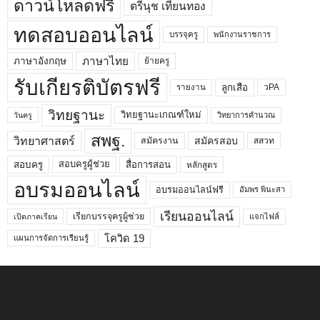
ดาวน์โหลดฟรี
ตรีนุช เทียนทอง
ทดสอบออนไลน์
บรรจุครู
พนักงานราชการ
ภาษาไทย
ภาษาอังกฤษ
ย้ายครู
รับเกียรติบัตรฟรี
ลูกเสือ
วPA
รายงาน
วิทยฐานะ
วิทยฐานะเกณฑ์ใหม่
วิทยาการคำนวณ
วันครู
สพฐ.
วิทยาศาสตร์
สมัครสอบ
สมัครงาน
สสวท
สอบครูผู้ช่วย
สอบครู
สื่อการสอน
หลักสูตร
อบรมออนไลน์
อบรมออนไลน์ฟรี
อัมพร พินะสา
เรียนออนไลน์
เรียกบรรจุครูผู้ช่วย
แจกไฟล์
เปิดภาคเรียน
โควิด 19
แผนการจัดการเรียนรู้