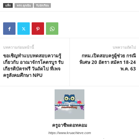
แท็ก
พรก.ฉุกเฉิน
รับนักเรียน
บทความก่อนหน้านี้
บทความถัดไป
ขอเชิญทำแบบทดสอบความรู้
กทม.เปิดสอบครูผู้ช่วย กรณี
เกี่ยวกับ อาณาจักรโคตรบูร รับ
พิเศษ 20 อัตรา สมัคร 18-24
เกียรติบัตรฟรี วันถัดไป ที่เพจ
พ.ค. 63
ครูสังคมศึกษา NPU
ครูอาชีพดอทคอม
https://www.kruachieve.com