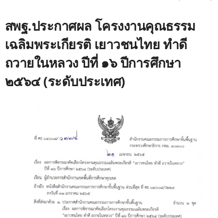
สพฐ.ประกาศผล โครงงานคุณธรรม
เฉลิมพระเกียรติ เยาวชนไทย ทำดี
ถวายในหลวง ปีที่ ๑๖ ปีการศึกษา
๒๕๖๔ (ระดับประเทศ)