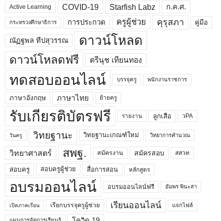
COVID-19
Starfish Labz
ก.ค.ศ.
Active Learning
คุรุสภา
ครูผู้ช่วย
คู่มือ
การประกวด
กระทรวงศึกษาธิการ
ดาวน์โหลด
ณัฏฐพล ทีปสุวรรณ
ดาวน์โหลดฟรี
ตรีนุช เทียนทอง
ทดสอบออนไลน์
บรรจุครู
พนักงานราชการ
ภาษาไทย
ภาษาอังกฤษ
ย้ายครู
รับเกียรติบัตรฟรี
ลูกเสือ
วPA
รายงาน
วิทยฐานะ
วิทยฐานะเกณฑ์ใหม่
วิทยาการคำนวณ
วันครู
สพฐ.
วิทยาศาสตร์
สมัครสอบ
สมัครงาน
สสวท
สอบครูผู้ช่วย
สอบครู
สื่อการสอน
หลักสูตร
อบรมออนไลน์
อบรมออนไลน์ฟรี
อัมพร พินะสา
เรียนออนไลน์
เรียกบรรจุครูผู้ช่วย
แจกไฟล์
เปิดภาคเรียน
โควิด 19
แผนการจัดการเรียนรู้