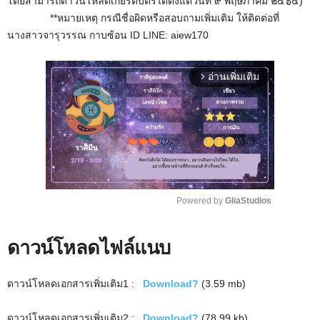
โดยสามารถดาวน์โหลดเกียรติบัตรได้ตั้งแต่วันที่ ๙ พฤษภาคม ๒๕๖๕)
**หมายเหตุ กรณีชื่อผิดหรือสอบถามเพิ่มเติม ให้ติดต่อที่
นางสาวจารุวรรณ กาบซ้อน ID LINE: aiew170
อ่านเพิ่มเติม
arrow_forward_ios
Powered by 
GliaStudios
M
ดาวน์โหลดไฟล์แนบ
u
t
e
ดาวน์โหลดเอกสารเพิ่มเติม1 :
Download?
(3.59 mb)
ดาวน์โหลดเอกสารเพิ่มเติม2 :
Download?
(78.99 kb)