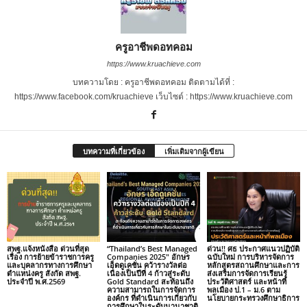
ครูอาชีพดอทคอม
https://www.kruachieve.com
บทความโดย : ครูอาชีพดอทคอม ติดตามได้ที่ :
https://www.facebook.com/kruachieve เว็บไซต์ : https://www.kruachieve.com
บทความที่เกี่ยวข้อง
เพิ่มเติมจากผู้เขียน
สพฐ.แจ้งหนังสือ ด่วนที่สุด
“Thailand’s Best Managed
ด่วน!! ศธ ประกาศแนวปฏิบัติ
เรื่อง การย้ายข้าราชการครู
Companies 2025″ อักษร
ฉบับใหม่ การบริหารจัดการ
และบุคลากรทางการศึกษา
เอ็ดดูเคชั่น คว้ารางวัลต่อ
หลักสูตรสถานศึกษาและการ
ตำแหน่งครู สังกัด สพฐ.
เนื่องเป็นปีที่ 4 ก้าวสู่ระดับ
ส่งเสริมการจัดการเรียนรู้
ประจำปี พ.ศ.2569
Gold Standard สะท้อนถึง
ประวัติศาสตร์ และหน้าที่
ความสามารถในการจัดการ
พลเมือง ป.1 – ม.6 ตาม
องค์กร ที่ดำเนินการเกี่ยวกับ
นโยบายกระทรวงศึกษาธิการ
การศึกษาในระดับนานาชาติ