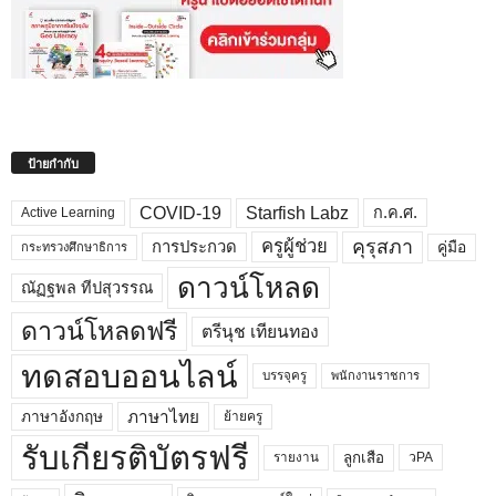
ป้ายกำกับ
COVID-19
Starfish Labz
ก.ค.ศ.
Active Learning
คุรุสภา
ครูผู้ช่วย
คู่มือ
การประกวด
กระทรวงศึกษาธิการ
ดาวน์โหลด
ณัฏฐพล ทีปสุวรรณ
ดาวน์โหลดฟรี
ตรีนุช เทียนทอง
ทดสอบออนไลน์
บรรจุครู
พนักงานราชการ
ภาษาไทย
ภาษาอังกฤษ
ย้ายครู
รับเกียรติบัตรฟรี
ลูกเสือ
วPA
รายงาน