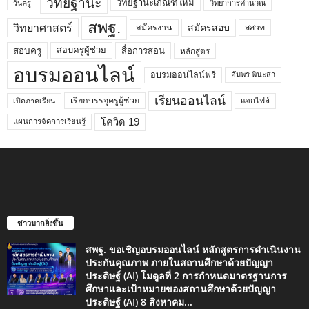
วิทยฐานะ
วิทยฐานะเกณฑ์ใหม่
วิทยาการคำนวณ
วันครู
สพฐ.
วิทยาศาสตร์
สมัครสอบ
สมัครงาน
สสวท
สอบครูผู้ช่วย
สอบครู
สื่อการสอน
หลักสูตร
อบรมออนไลน์
อบรมออนไลน์ฟรี
อัมพร พินะสา
เรียนออนไลน์
เรียกบรรจุครูผู้ช่วย
แจกไฟล์
เปิดภาคเรียน
โควิด 19
แผนการจัดการเรียนรู้
ข่าวมากยิ่งขึ้น
สพฐ. ขอเชิญอบรมออนไลน์ หลักสูตรการดำเนินงาน
ประกันคุณภาพ ภายในสถานศึกษาด้วยปัญญา
ประดิษฐ์ (AI) โมดูลที่ 2 การกำหนดมาตรฐานการ
ศึกษาและเป้าหมายของสถานศึกษาด้วยปัญญา
ประดิษฐ์ (AI) 8 สิงหาคม...