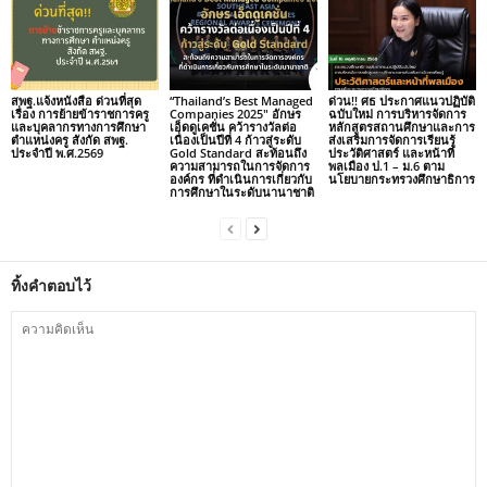
สพฐ.แจ้งหนังสือ ด่วนที่สุด
“Thailand’s Best Managed
ด่วน!! ศธ ประกาศแนวปฏิบัติ
เรื่อง การย้ายข้าราชการครู
Companies 2025″ อักษร
ฉบับใหม่ การบริหารจัดการ
และบุคลากรทางการศึกษา
เอ็ดดูเคชั่น คว้ารางวัลต่อ
หลักสูตรสถานศึกษาและการ
ตำแหน่งครู สังกัด สพฐ.
เนื่องเป็นปีที่ 4 ก้าวสู่ระดับ
ส่งเสริมการจัดการเรียนรู้
ประจำปี พ.ศ.2569
Gold Standard สะท้อนถึง
ประวัติศาสตร์ และหน้าที่
ความสามารถในการจัดการ
พลเมือง ป.1 – ม.6 ตาม
องค์กร ที่ดำเนินการเกี่ยวกับ
นโยบายกระทรวงศึกษาธิการ
การศึกษาในระดับนานาชาติ
ทิ้งคำตอบไว้