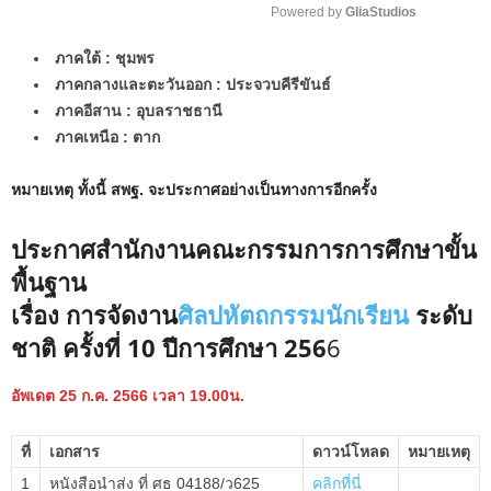
Powered by 
GliaStudios
M
ภาคใต้ : ชุมพร
u
ภาคกลางและตะวันออก : ประจวบคีรีขันธ์
t
ภาคอีสาน : อุบลราชธานี
e
ภาคเหนือ : ตาก
หมายเหตุ ทั้งนี้ สพฐ. จะประกาศอย่างเป็นทางการอีกครั้ง
ประกาศสำนักงานคณะกรรมการการศึกษาขั้น
พื้นฐาน
เรื่อง การจัดงาน
ศิลปหัตถกรรมนักเรียน
ระดับ
ชาติ ครั้งที่ 10 ปีการศึกษา 256
6
อัพเดต 25 ก.ค. 2566 เวลา 19.00น.
ที่
เอกสาร
ดาวน์โหลด
หมายเหตุ
1
หนังสือนำส่ง ที่ ศธ 04188/ว625
คลิกที่นี่