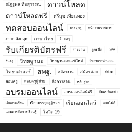
ดาวน์โหลด
ณัฏฐพล ทีปสุวรรณ
ดาวน์โหลดฟรี
ตรีนุช เทียนทอง
ทดสอบออนไลน์
บรรจุครู
พนักงานราชการ
ภาษาไทย
ภาษาอังกฤษ
ย้ายครู
รับเกียรติบัตรฟรี
ลูกเสือ
วPA
รายงาน
วิทยฐานะ
วิทยฐานะเกณฑ์ใหม่
วิทยาการคำนวณ
วันครู
สพฐ.
วิทยาศาสตร์
สมัครสอบ
สมัครงาน
สสวท
สอบครูผู้ช่วย
สอบครู
สื่อการสอน
หลักสูตร
อบรมออนไลน์
อบรมออนไลน์ฟรี
อัมพร พินะสา
เรียนออนไลน์
เรียกบรรจุครูผู้ช่วย
แจกไฟล์
เปิดภาคเรียน
โควิด 19
แผนการจัดการเรียนรู้