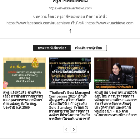
ครูอาชีพดอทคอม
https://www.kruachieve.com
บทความโดย : ครูอาชีพดอทคอม ติดตามได้ที่ :
https://www.facebook.com/kruachieve เว็บไซต์ : https://www.kruachieve.com
บทความที่เกี่ยวข้อง
เพิ่มเติมจากผู้เขียน
สพฐ.แจ้งหนังสือ ด่วนที่สุด
“Thailand’s Best Managed
ด่วน!! ศธ ประกาศแนวปฏิบัติ
เรื่อง การย้ายข้าราชการครู
Companies 2025″ อักษร
ฉบับใหม่ การบริหารจัดการ
และบุคลากรทางการศึกษา
เอ็ดดูเคชั่น คว้ารางวัลต่อ
หลักสูตรสถานศึกษาและการ
ตำแหน่งครู สังกัด สพฐ.
เนื่องเป็นปีที่ 4 ก้าวสู่ระดับ
ส่งเสริมการจัดการเรียนรู้
ประจำปี พ.ศ.2569
Gold Standard สะท้อนถึง
ประวัติศาสตร์ และหน้าที่
ความสามารถในการจัดการ
พลเมือง ป.1 – ม.6 ตาม
องค์กร ที่ดำเนินการเกี่ยวกับ
นโยบายกระทรวงศึกษาธิการ
การศึกษาในระดับนานาชาติ