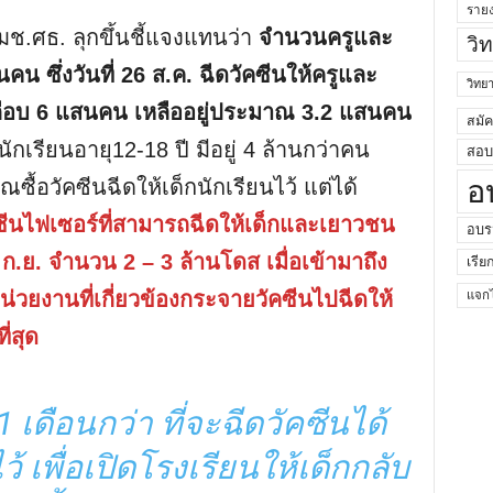
ราย
ช.ศธ. ลุกขึ้นชี้แจงแทนว่า
จำนวนครูและ
วิ
น ซึ่งวันที่ 26 ส.ค. ฉีดวัคซีนให้ครูและ
วิท
ือบ 6 แสนคน เหลืออยู่ประมาณ 3.2 แสนคน
สมั
กเรียนอายุ12-18 ปี มีอยู่ 4 ล้านกว่าคน
สอบค
อ
ซื้อวัคซีนฉีดให้เด็กนักเรียนไว้ แต่ได้
ัคซีนไฟเซอร์ที่สามารถฉีดให้เด็กและเยาวชน
อบร
ก.ย. จำนวน 2 – 3 ล้านโดส เมื่อเข้ามาถึง
เรีย
วยงานที่เกี่ยวข้องกระจายวัคซีนไปฉีดให้
แจกไ
ี่สุด
 เดือนกว่า ที่จะฉีดวัคซีนได้
้ เพื่อเปิดโรงเรียนให้เด็กกลับ