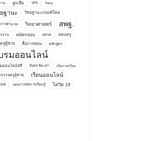
ลูกเสือ
วPA
งาน
วันครู
ทยฐานะ
วิทยฐานะเกณฑ์ใหม่
สพฐ.
วิทยาศาสตร์
ยาการคำนวณ
สมัครสอบ
สอบครู
ครงาน
สสวท
รูผู้ช่วย
สื่อการสอน
หลักสูตร
บรมออนไลน์
มออนไลน์ฟรี
อัมพร พินะสา
เปิดภาคเรียน
เรียนออนไลน์
กบรรจุครูผู้ช่วย
โควิด 19
ฟล์
แผนการจัดการเรียนรู้