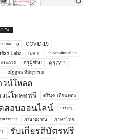
ยกำกับ
COVID-19
ve Learning
rfish Labz
ก.ค.ศ.
กระทรวงศึกษาธิการ
คุรุสภา
ครูผู้ช่วย
รประกวด
อ
ณัฏฐพล ทีปสุวรรณ
าวน์โหลด
วน์โหลดฟรี
ตรีนุช เทียนทอง
ดสอบออนไลน์
บรรจุครู
ภาษาไทย
ภาษาอังกฤษ
กงานราชการ
รับเกียรติบัตรฟรี
ครู