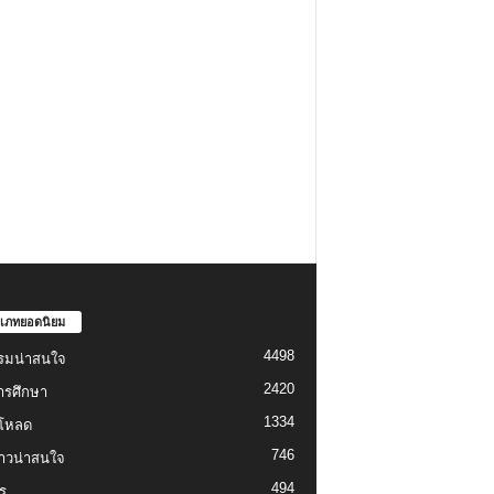
เภทยอดนิยม
4498
รมน่าสนใจ
2420
ารศึกษา
1334
์โหลด
746
งราวน่าสนใจ
494
ู