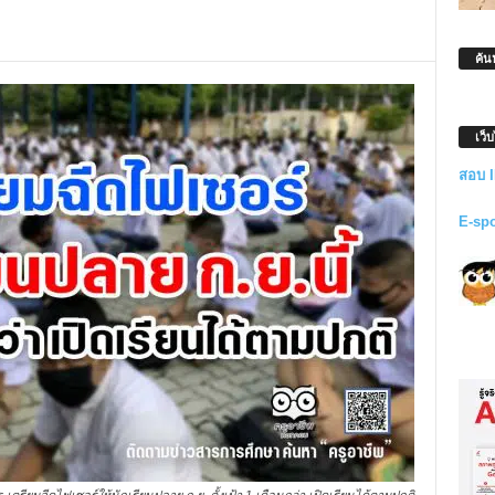
ค้น
เว็
สอบ 
E-sp