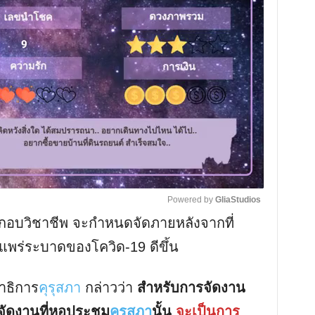
Powered by 
GliaStudios
ระกอบวิชาชีพ จะกำหนดจัดภายหลังจากที่
M
พร่ระบาดของโควิด-19 ดีขึ้น
u
t
าธิการ
คุรุสภา
กล่าวว่า
สำหรับการจัดงาน
e
รจัดงานที่หอประชุม
คุรุสภา
นั้น
จะเป็นการ