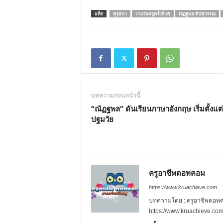
แท็ก
คุรุสภา
งานวันครูครั้งที่ 65
ณัฏฐพล ทีปสุวรรณ
บทความก่อนหน้านี้
“ณัฏฐพล” ดันเรียนภาษาอังกฤษ เริ่มตั้งแต่
ปฐมวัย
ครูอาชีพดอทคอม
https://www.kruachieve.com
บทความโดย : ครูอาชีพดอทคอม
https://www.kruachieve.co