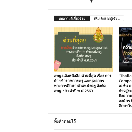
บทความที่เกี่ยวข้อง
เพิ่มเติมจากผู้เขียน
สพฐ.แจ้งหนังสือ ด่วนที่สุด เรื่อง การ
“Thail
ย้ายข้าราชการครูและบุคลากร
Compani
ทางการศึกษา ตำแหน่งครู สังกัด
เคชั่น คว
สพฐ. ประจำปี พ.ศ.2569
ก้าวสู่
ถึงควา
องค์กร ท
ศึกษาใ
ทิ้งคำตอบไว้