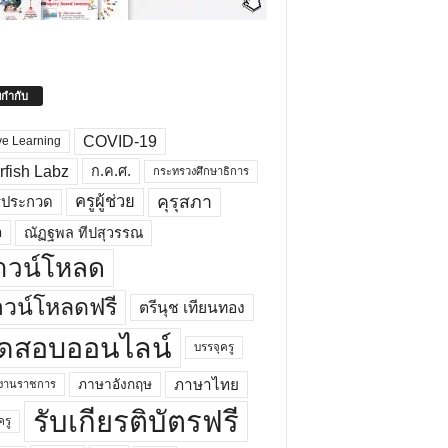
ยกำกับ
COVID-19
ve Learning
rfish Labz
ก.ค.ศ.
กระทรวงศึกษาธิการ
คุรุสภา
ครูผู้ช่วย
รประกวด
อ
ณัฏฐพล ทีปสุวรรณ
าวน์โหลด
วน์โหลดฟรี
ตรีนุช เทียนทอง
ดสอบออนไลน์
บรรจุครู
ภาษาไทย
ภาษาอังกฤษ
กงานราชการ
รับเกียรติบัตรฟรี
ครู