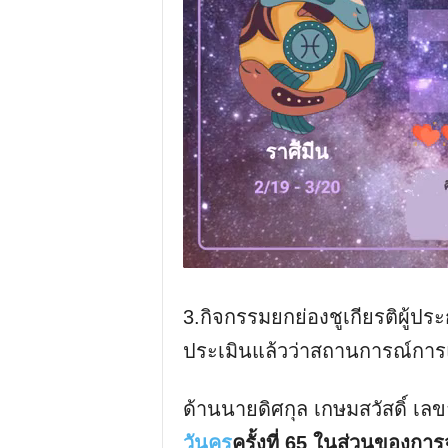
3.กิจกรรมยกย่องชูเกียรติผู้ป
ประเมินแล้วว่าสถานการณ์การแ
ด้านนายดิศกุล เกษมสวัสดิ์ เลข
วันครู
ครั้งที่ 65 ในส่วนของกา