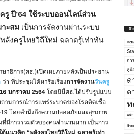
ับรูปแบบจัดงานวันครู ปี’64 ใช้ระบบออนไลน์ส่วนภูมิภาคให้ดูตามความเหมาะสม
ครู ปี’64 ใช้ระบบออนไลน์ส่วน
หมาะสม
เป็นการจัดงานผ่านระบบ
ป้า
ลังครูไทยวิถีใหม่ ฉลาดรู้เท่าทัน
Acti
Sta
กา
คู่มื
กษาธิการ(ศธ.)เปิดเผยภายหลังเป็นประธาน
ด
า
ว่า ที่ประชุมได้หารือเรื่อง
การจัดงาน
วันครู
ดา
ที่ 16 มกราคม 2564
โดยปีนี้ศธ.ได้ปรับรูปแบบ
ับสถานการณ์การแพร่ระบาดของโรคติดเชื้อ
ท
ด-19 โดยคำนึงถึงความปลอดภัยและสุขภาพ
พนั
เดิมที่มีการรวมตัวของคนจำนวนมาก เป็นการ
ย้าย
ต้แนวคิด “พลังครูไทยวิถีใหม่ ฉลาดรู้เท่า