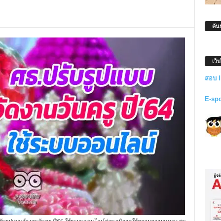
ค้น
เว็
สอบ 
E-sp