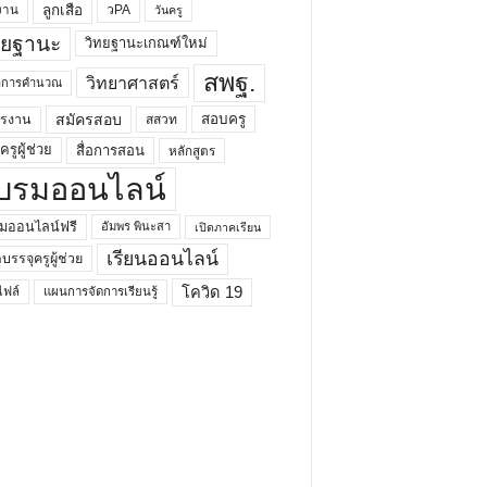
ลูกเสือ
วPA
งาน
วันครู
ทยฐานะ
วิทยฐานะเกณฑ์ใหม่
สพฐ.
วิทยาศาสตร์
ยาการคำนวณ
สมัครสอบ
สอบครู
ครงาน
สสวท
รูผู้ช่วย
สื่อการสอน
หลักสูตร
บรมออนไลน์
มออนไลน์ฟรี
อัมพร พินะสา
เปิดภาคเรียน
เรียนออนไลน์
กบรรจุครูผู้ช่วย
โควิด 19
ฟล์
แผนการจัดการเรียนรู้