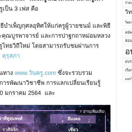
ราย
เป็น 3 เฟส คือ
วิ
วิท
ธีบำเพ็ญกุศลอุทิศให้แก่ครูผู้วายชนม์ และพิธี
สมั
ระคุณบูรพาจารย์ และการปาฐกถาหม่อมหลวง
สอบค
ลังครูไทยวิถีใหม่ โดยสามารถรับชมผ่านการ
อ
คุรุสภา
อบร
เรีย
่านทาง
www.วันครู.com
ซึ่งจะรวบรวม
แจกไ
ับการพัฒนาวิชาชีพ การแลกเปลี่ยนเรียนรู้
7-30 มกราคม 2564 และ
อ่านเพิ่มเติม
arrow_forward_ios