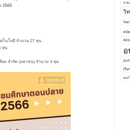
ราย
คม 2565
วิ
วิท
สมั
สอบค
คโนโลยี จำนวน 27 ทุน
 ทุน
อ
อบร
ลียม จำกัด (มหาชน) จำนวน 3 ทุน
เรีย
แจกไ