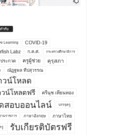
ยกำกับ
COVID-19
ve Learning
rfish Labz
ก.ค.ศ.
กระทรวงศึกษาธิการ
คุรุสภา
ครูผู้ช่วย
รประกวด
อ
ณัฏฐพล ทีปสุวรรณ
าวน์โหลด
วน์โหลดฟรี
ตรีนุช เทียนทอง
ดสอบออนไลน์
บรรจุครู
ภาษาไทย
ภาษาอังกฤษ
กงานราชการ
รับเกียรติบัตรฟรี
ครู