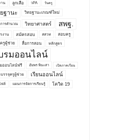
ลูกเสือ
วPA
งาน
วันครู
ทยฐานะ
วิทยฐานะเกณฑ์ใหม่
สพฐ.
วิทยาศาสตร์
ยาการคำนวณ
สมัครสอบ
สอบครู
ครงาน
สสวท
รูผู้ช่วย
สื่อการสอน
หลักสูตร
บรมออนไลน์
มออนไลน์ฟรี
อัมพร พินะสา
เปิดภาคเรียน
เรียนออนไลน์
กบรรจุครูผู้ช่วย
โควิด 19
ฟล์
แผนการจัดการเรียนรู้