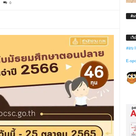
0
ค้น
เว็
สอบ 
E-sp