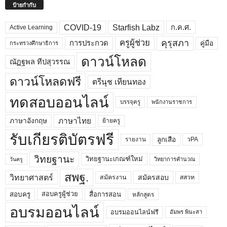
ป้ายกำกับ
COVID-19
Starfish Labz
ก.ค.ศ.
Active Learning
คุรุสภา
ครูผู้ช่วย
คู่มือ
การประกวด
กระทรวงศึกษาธิการ
ดาวน์โหลด
ณัฏฐพล ทีปสุวรรณ
ดาวน์โหลดฟรี
ตรีนุช เทียนทอง
ทดสอบออนไลน์
บรรจุครู
พนักงานราชการ
ภาษาไทย
ภาษาอังกฤษ
ย้ายครู
รับเกียรติบัตรฟรี
ลูกเสือ
วPA
รายงาน
วิทยฐานะ
วิทยฐานะเกณฑ์ใหม่
วิทยาการคำนวณ
วันครู
สพฐ.
วิทยาศาสตร์
สมัครสอบ
สมัครงาน
สสวท
สอบครูผู้ช่วย
สอบครู
สื่อการสอน
หลักสูตร
อบรมออนไลน์
อบรมออนไลน์ฟรี
อัมพร พินะสา