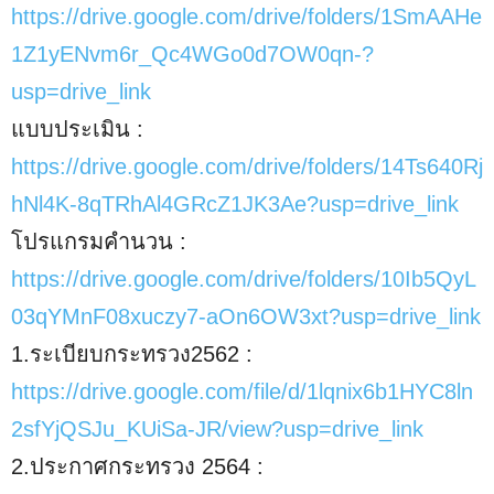
https://drive.google.com/drive/folders/1SmAAHe
1Z1yENvm6r_Qc4WGo0d7OW0qn-?
usp=drive_link
แบบประเมิน :
https://drive.google.com/drive/folders/14Ts640Rj
hNl4K-8qTRhAl4GRcZ1JK3Ae?usp=drive_link
โปรแกรมคำนวน :
https://drive.google.com/drive/folders/10Ib5QyL
03qYMnF08xuczy7-aOn6OW3xt?usp=drive_link
1.ระเบียบกระทรวง2562 :
https://drive.google.com/file/d/1lqnix6b1HYC8ln
2sfYjQSJu_KUiSa-JR/view?usp=drive_link
2.ประกาศกระทรวง 2564 :