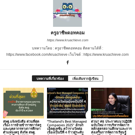
ครูอาชีพดอทคอม
https://www.kruachieve.com
บทความโดย : ครูอาชีพดอทคอม ติดตามได้ที่ :
https://www.facebook.com/kruachieve เว็บไซต์ : https://www.kruachieve.com
บทความที่เกี่ยวข้อง
เพิ่มเติมจากผู้เขียน
สพฐ.แจ้งหนังสือ ด่วนที่สุด
“Thailand’s Best Managed
ด่วน!! ศธ ประกาศแนวปฏิบัติ
เรื่อง การย้ายข้าราชการครู
Companies 2025″ อักษร
ฉบับใหม่ การบริหารจัดการ
และบุคลากรทางการศึกษา
เอ็ดดูเคชั่น คว้ารางวัลต่อ
หลักสูตรสถานศึกษาและการ
ตำแหน่งครู สังกัด สพฐ.
เนื่องเป็นปีที่ 4 ก้าวสู่ระดับ
ส่งเสริมการจัดการเรียนรู้