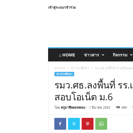
เข้าสู่ระบบ/เข้าร่วม
⌂ HOME
ข่าวสาร
กิจกรรม
หน้าแรก
ข่าวการศึกษา
รมว.ศธ.ลงพื้นที่ รร.เตรียม
ข่าวการศึกษา
รมว.ศธ.ลงพื้นที่ ร
สอบโอเน็ต ม.6
โดย
ครูอาชีพดอทคอม
-
1 มีนาคม 2563
689