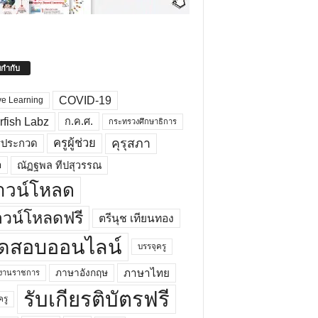
ยกำกับ
COVID-19
ve Learning
rfish Labz
ก.ค.ศ.
กระทรวงศึกษาธิการ
คุรุสภา
ครูผู้ช่วย
รประกวด
อ
ณัฏฐพล ทีปสุวรรณ
าวน์โหลด
วน์โหลดฟรี
ตรีนุช เทียนทอง
ดสอบออนไลน์
บรรจุครู
ภาษาไทย
ภาษาอังกฤษ
กงานราชการ
รับเกียรติบัตรฟรี
ครู