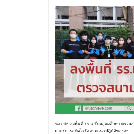
รมว.ศธ.ลงพื้นที่ รร.เตรียมอุดมศึกษา ตรว
มาตรการสกัดไวรัสตามแนวปฎิบัติของศธ.