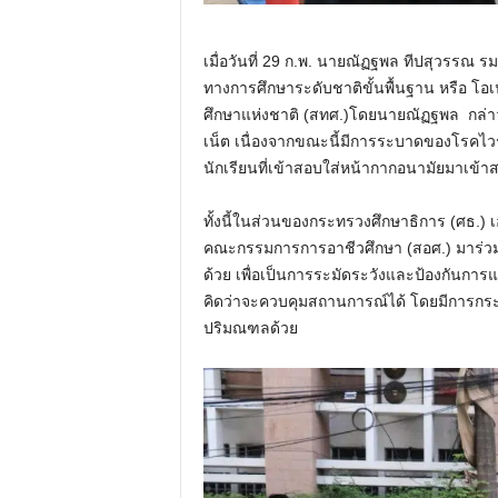
เมื่อวันที่ 29 ก.พ. นายณัฏฐพล ทีปสุวรรณ 
ทางการศึกษาระดับชาติขั้นพื้นฐาน หรือ โอเ
ศึกษาแห่งชาติ (สทศ.)โดยนายณัฏฐพล กล่าว
เน็ต เนื่องจากขณะนี้มีการระบาดของโรคไวร
นักเรียนที่เข้าสอบใส่หน้ากากอนามัยมาเข้าส
ทั้งนี้ในส่วนของกระทรวงศึกษาธิการ (ศธ.) เ
คณะกรรมการการอาชีวศึกษา (สอศ.) มาร่วมแจก
ด้วย เพื่อเป็นการระมัดระวังและป้องกันการแ
คิดว่าจะควบคุมสถานการณ์ได้ โดยมีการก
ปริมณฑลด้วย