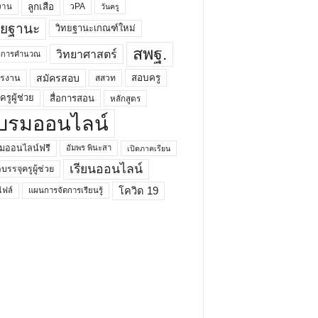
ลูกเสือ
วPA
งาน
วันครู
ทยฐานะ
วิทยฐานะเกณฑ์ใหม่
สพฐ.
วิทยาศาสตร์
ยาการคำนวณ
สมัครสอบ
สอบครู
ครงาน
สสวท
รูผู้ช่วย
สื่อการสอน
หลักสูตร
บรมออนไลน์
มออนไลน์ฟรี
อัมพร พินะสา
เปิดภาคเรียน
เรียนออนไลน์
กบรรจุครูผู้ช่วย
โควิด 19
ฟล์
แผนการจัดการเรียนรู้