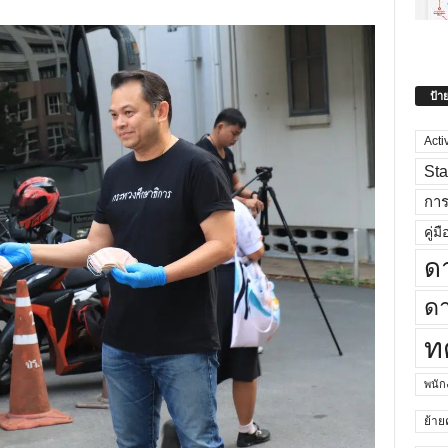
ป้า
Acti
Sta
กา
คู่มื
ด
ดา
ท
พนั
ย้าย