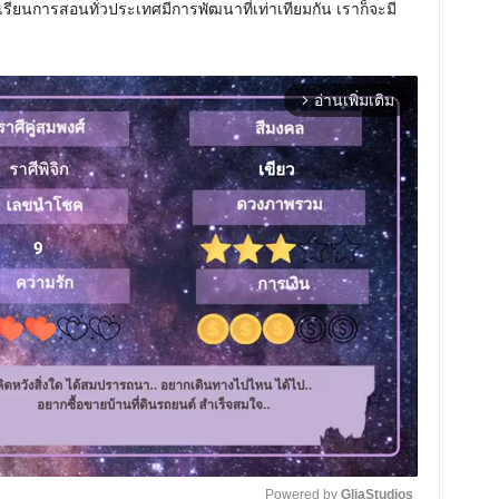
ารเรียนการสอนทั่วประเทศมีการพัฒนาที่เท่าเทียมกัน เราก็จะมี
อ่านเพิ่มเติม
arrow_forward_ios
Powered by 
GliaStudios