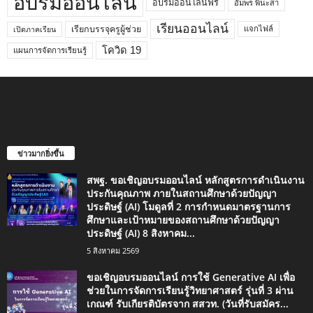
อบรมออนไลน์
อบรมออนไลน์ฟรี
อัมพร พินะสา
เรียนออนไลน์
เรียกบรรจุครูผู้ช่วย
แจกไฟล์
เปิดภาคเรียน
โควิด 19
แผนการจัดการเรียนรู้
ข่าวมากยิ่งขึ้น
สพฐ. ขอเชิญอบรมออนไลน์ หลักสูตรการดำเนินงาน
ประกันคุณภาพ ภายในสถานศึกษาด้วยปัญญา
ประดิษฐ์ (AI) โมดูลที่ 2 การกำหนดมาตรฐานการ
ศึกษาและเป้าหมายของสถานศึกษาด้วยปัญญา
ประดิษฐ์ (AI) 8 สิงหาคม...
5 สิงหาคม 2569
ขอเชิญอบรมออนไลน์ การใช้ Generative AI เพื่อ
ช่วยในการจัดการเรียนรู้วิทยาศาสตร์ รุ่นที่ 3 ผ่าน
เกณฑ์ รับเกียรติบัตรจาก สสวท. (วันที่รับสมัคร...