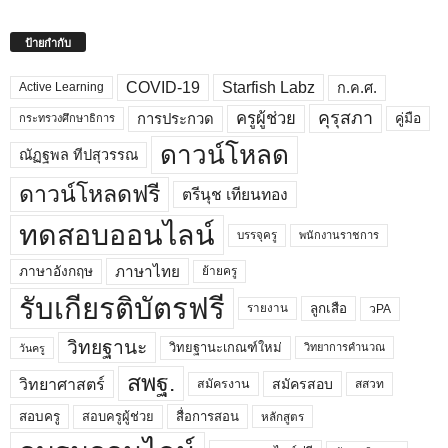
ป้ายกำกับ
COVID-19
Starfish Labz
ก.ค.ศ.
Active Learning
คุรุสภา
ครูผู้ช่วย
คู่มือ
การประกวด
กระทรวงศึกษาธิการ
ดาวน์โหลด
ณัฏฐพล ทีปสุวรรณ
ดาวน์โหลดฟรี
ตรีนุช เทียนทอง
ทดสอบออนไลน์
บรรจุครู
พนักงานราชการ
ภาษาไทย
ภาษาอังกฤษ
ย้ายครู
รับเกียรติบัตรฟรี
ลูกเสือ
วPA
รายงาน
วิทยฐานะ
วิทยฐานะเกณฑ์ใหม่
วิทยาการคำนวณ
วันครู
สพฐ.
วิทยาศาสตร์
สมัครสอบ
สมัครงาน
สสวท
สอบครูผู้ช่วย
สอบครู
สื่อการสอน
หลักสูตร