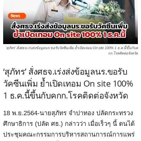
'สุภัทร' สั่งศธจ.เร่งส่งข้อมูลนร.ขอรับวัคซีนเพิ่ม ย้ำเปิดเทอม On site 100% 1 ธ.ค.นี้ขึ้นกับค
กก.โรคติดต่อจังหวัด
‘สุภัทร’ สั่งศธจ.เร่งส่งข้อมูลนร.ขอรับ
วัคซีนเพิ่ม ย้ำเปิดเทอม On site 100%
1 ธ.ค.นี้ขึ้นกับคกก.โรคติดต่อจังหวัด
18 พ.ย.2564-นายสุภัทร จำปาทอง ปลัดกระทรวง
ศึกษาธิการ (ปลัด ศธ.) กล่าวว่า เมื่อเร็วๆ นี้ ตนได้
ประชุมคณะกรรมการบริหารสถานการณ์การแพร่