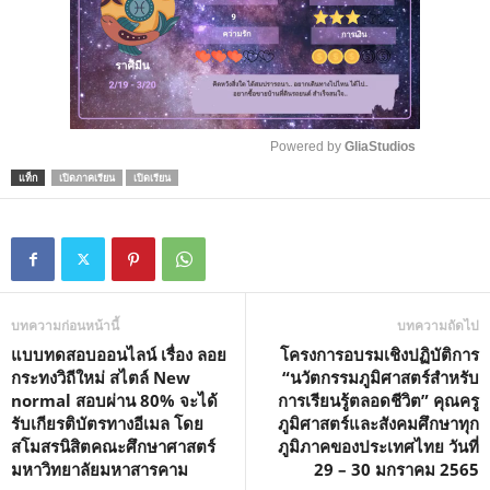
Powered by 
GliaStudios
แท็ก
เปิดภาคเรียน
เปิดเรียน
M
u
t
e
บทความก่อนหน้านี้
บทความถัดไป
แบบทดสอบออนไลน์ เรื่อง ลอย
โครงการอบรมเชิงปฏิบัติการ
กระทงวิถีใหม่ สไตล์ New
“นวัตกรรมภูมิศาสตร์สำหรับ
normal สอบผ่าน 80% จะได้
การเรียนรู้ตลอดชีวิต” คุณครู
รับเกียรติบัตรทางอีเมล โดย
ภูมิศาสตร์และสังคมศึกษาทุก
สโมสรนิสิตคณะศึกษาศาสตร์
ภูมิภาคของประเทศไทย วันที่
มหาวิทยาลัยมหาสารคาม
29 – 30 มกราคม 2565