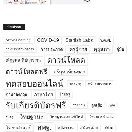
ป้ายกำกับ
COVID-19
Starfish Labz
ก.ค.ศ.
Active Learning
คุรุสภา
ครูผู้ช่วย
คู่มือ
การประกวด
กระทรวงศึกษาธิการ
ดาวน์โหลด
ณัฏฐพล ทีปสุวรรณ
ดาวน์โหลดฟรี
ตรีนุช เทียนทอง
ทดสอบออนไลน์
บรรจุครู
พนักงานราชการ
ภาษาไทย
ภาษาอังกฤษ
ย้ายครู
รับเกียรติบัตรฟรี
ลูกเสือ
วPA
รายงาน
วิทยฐานะ
วิทยฐานะเกณฑ์ใหม่
วิทยาการคำนวณ
วันครู
สพฐ.
วิทยาศาสตร์
สมัครสอบ
สมัครงาน
สสวท