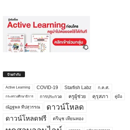
ป้ายกำกับ
COVID-19
Starfish Labz
ก.ค.ศ.
Active Learning
คุรุสภา
ครูผู้ช่วย
คู่มือ
การประกวด
กระทรวงศึกษาธิการ
ดาวน์โหลด
ณัฏฐพล ทีปสุวรรณ
ดาวน์โหลดฟรี
ตรีนุช เทียนทอง