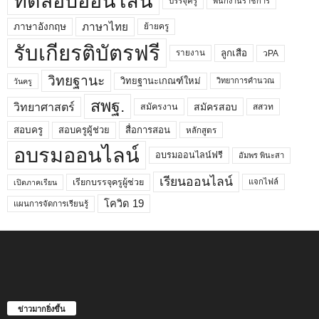
ทดสอบออนไลน์
บรรจุครู
พนักงานราชการ
ภาษาไทย
ภาษาอังกฤษ
ย้ายครู
รับเกียรติบัตรฟรี
ลูกเสือ
วPA
รายงาน
วิทยฐานะ
วิทยฐานะเกณฑ์ใหม่
วิทยาการคำนวณ
วันครู
สพฐ.
วิทยาศาสตร์
สมัครสอบ
สมัครงาน
สสวท
สอบครูผู้ช่วย
สอบครู
สื่อการสอน
หลักสูตร
อบรมออนไลน์
อบรมออนไลน์ฟรี
อัมพร พินะสา
เรียนออนไลน์
เรียกบรรจุครูผู้ช่วย
แจกไฟล์
เปิดภาคเรียน
โควิด 19
แผนการจัดการเรียนรู้
ข่าวมากยิ่งขึ้น