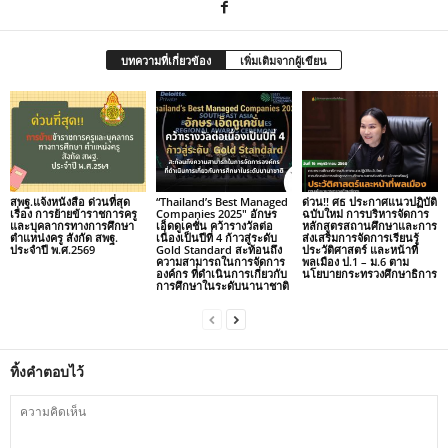
บทความที่เกี่ยวข้อง
เพิ่มเติมจากผู้เขียน
สพฐ.แจ้งหนังสือ ด่วนที่สุด
“Thailand’s Best Managed
ด่วน!! ศธ ประกาศแนวปฏิบัติ
เรื่อง การย้ายข้าราชการครู
Companies 2025″ อักษร
ฉบับใหม่ การบริหารจัดการ
และบุคลากรทางการศึกษา
เอ็ดดูเคชั่น คว้ารางวัลต่อ
หลักสูตรสถานศึกษาและการ
ตำแหน่งครู สังกัด สพฐ.
เนื่องเป็นปีที่ 4 ก้าวสู่ระดับ
ส่งเสริมการจัดการเรียนรู้
ประจำปี พ.ศ.2569
Gold Standard สะท้อนถึง
ประวัติศาสตร์ และหน้าที่
ความสามารถในการจัดการ
พลเมือง ป.1 – ม.6 ตาม
องค์กร ที่ดำเนินการเกี่ยวกับ
นโยบายกระทรวงศึกษาธิการ
การศึกษาในระดับนานาชาติ
ทิ้งคำตอบไว้